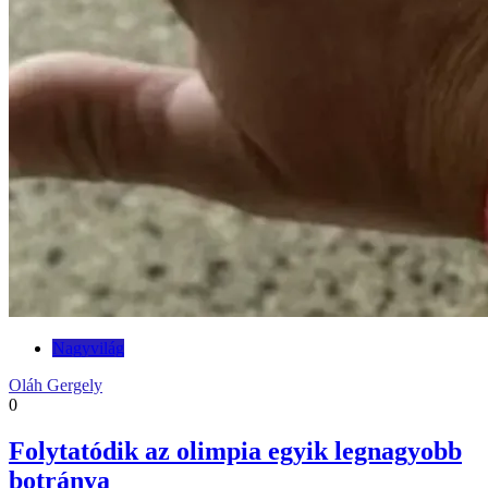
Nagyvilág
Oláh Gergely
0
Folytatódik az olimpia egyik legnagyobb
botránya