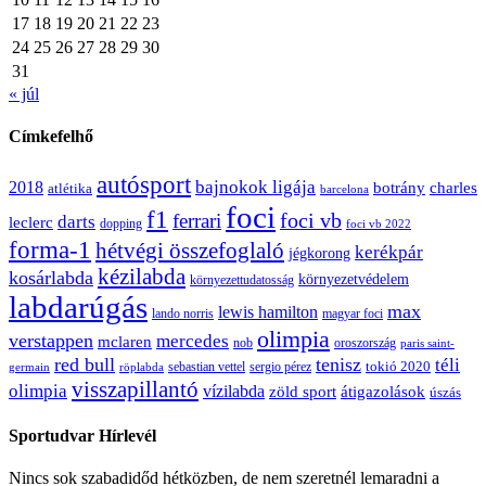
17
18
19
20
21
22
23
24
25
26
27
28
29
30
31
« júl
Címkefelhő
autósport
bajnokok ligája
2018
botrány
charles
atlétika
barcelona
foci
f1
ferrari
foci vb
darts
leclerc
dopping
foci vb 2022
forma-1
hétvégi összefoglaló
kerékpár
jégkorong
kézilabda
kosárlabda
környezetvédelem
környezettudatosság
labdarúgás
max
lewis hamilton
lando norris
magyar foci
olimpia
verstappen
mercedes
mclaren
oroszország
nob
paris saint-
red bull
tenisz
téli
sergio pérez
tokió 2020
röplabda
sebastian vettel
germain
visszapillantó
olimpia
vízilabda
átigazolások
zöld sport
úszás
Sportudvar Hírlevél
Nincs sok szabadidőd hétközben, de nem szeretnél lemaradni a