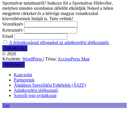
Sportudvar tartalmairól? Iratkozz föl a Sportudvar Hírlevélre,
melyben minden szombaton délelőtt elküldjük Neked a héten
megjelent cikkeket és a hétvége magyar vonatkozású
közvetítéseinek listáját is. Tarts velünk!
Vezetéknév
Keresztnév
Email
A feliratkozással elfogadod az adatkezelési tájékoztatót.
© 2026
Készítette:
WordPress
| Téma:
AccessPress Mag
Alsó menü
Kapcsolat
Partnereink
Általános Szerződési Feltételek (ÁSZF)
Adatkezelési tájékoztató
Szerzői jogi nyilatkozat
Top