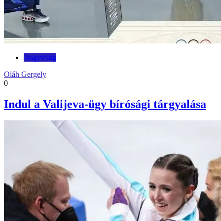
Nagyvilág
Oláh Gergely
0
Indul a Valijeva-ügy bírósági tárgyalása