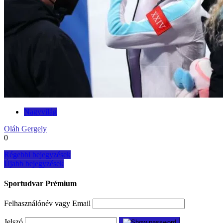
Nagyvilág
Oláh Gergely
0
Bejegyzés
Régebbi bejegyzések
Újabb bejegyzések
navigáció
Sportudvar Prémium
Felhasználónév vagy Email
Jelszó