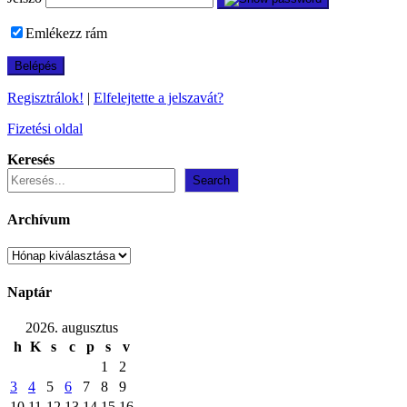
Emlékezz rám
Regisztrálok!
|
Elfelejtette a jelszavát?
Fizetési oldal
Keresés
Search
Archívum
Archívum
Naptár
2026. augusztus
h
K
s
c
p
s
v
1
2
3
4
5
6
7
8
9
10
11
12
13
14
15
16