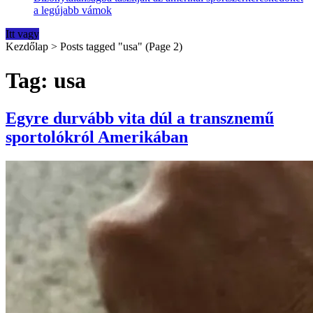
a legújabb vámok
Itt vagy
Kezdőlap
>
Posts tagged "usa"
(Page 2)
Tag: usa
Egyre durvább vita dúl a transznemű
sportolókról Amerikában