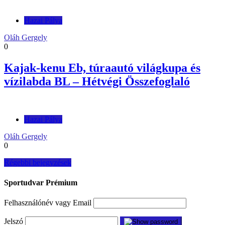
Hazai Pálya
Oláh Gergely
0
Kajak-kenu Eb, túraautó világkupa és
vízilabda BL – Hétvégi Összefoglaló
Hazai Pálya
Oláh Gergely
0
Bejegyzés
Régebbi bejegyzések
navigáció
Sportudvar Prémium
Felhasználónév vagy Email
Jelszó