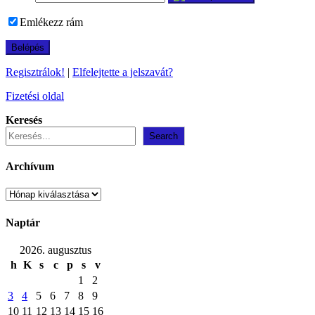
Emlékezz rám
Regisztrálok!
|
Elfelejtette a jelszavát?
Fizetési oldal
Keresés
Search
Archívum
Archívum
Naptár
2026. augusztus
h
K
s
c
p
s
v
1
2
3
4
5
6
7
8
9
10
11
12
13
14
15
16