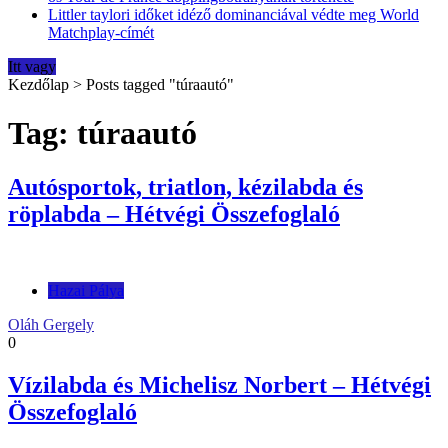
Littler taylori időket idéző dominanciával védte meg World
Matchplay-címét
Itt vagy
Kezdőlap
>
Posts tagged "túraautó"
Tag: túraautó
Autósportok, triatlon, kézilabda és
röplabda – Hétvégi Összefoglaló
Hazai Pálya
Oláh Gergely
0
Vízilabda és Michelisz Norbert – Hétvégi
Összefoglaló