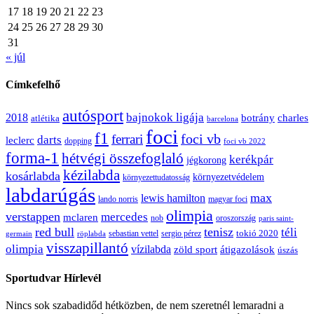
17
18
19
20
21
22
23
24
25
26
27
28
29
30
31
« júl
Címkefelhő
autósport
bajnokok ligája
2018
botrány
charles
atlétika
barcelona
foci
f1
ferrari
foci vb
darts
leclerc
dopping
foci vb 2022
forma-1
hétvégi összefoglaló
kerékpár
jégkorong
kézilabda
kosárlabda
környezetvédelem
környezettudatosság
labdarúgás
max
lewis hamilton
lando norris
magyar foci
olimpia
verstappen
mercedes
mclaren
oroszország
nob
paris saint-
red bull
tenisz
téli
sergio pérez
tokió 2020
röplabda
sebastian vettel
germain
visszapillantó
olimpia
vízilabda
átigazolások
zöld sport
úszás
Sportudvar Hírlevél
Nincs sok szabadidőd hétközben, de nem szeretnél lemaradni a