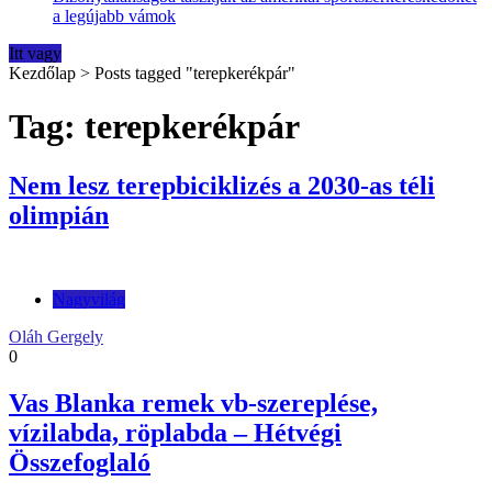
a legújabb vámok
Itt vagy
Kezdőlap
>
Posts tagged "terepkerékpár"
Tag: terepkerékpár
Nem lesz terepbiciklizés a 2030-as téli
olimpián
Nagyvilág
Oláh Gergely
0
Vas Blanka remek vb-szereplése,
vízilabda, röplabda – Hétvégi
Összefoglaló