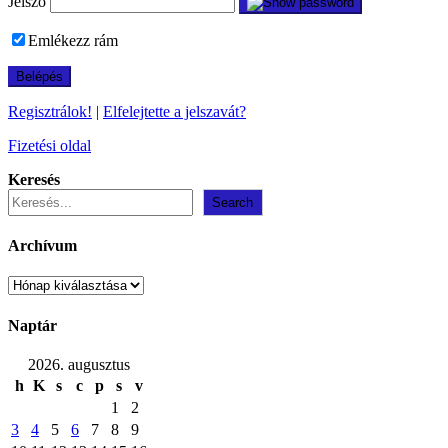
Jelszó
Emlékezz rám
Regisztrálok!
|
Elfelejtette a jelszavát?
Fizetési oldal
Keresés
Search
Archívum
Archívum
Naptár
2026. augusztus
h
K
s
c
p
s
v
1
2
3
4
5
6
7
8
9