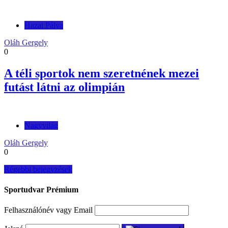
Hazai Pálya
Oláh Gergely
0
A téli sportok nem szeretnének mezei
futást látni az olimpián
Nagyvilág
Oláh Gergely
0
Bejegyzés
Régebbi bejegyzések
navigáció
Sportudvar Prémium
Felhasználónév vagy Email