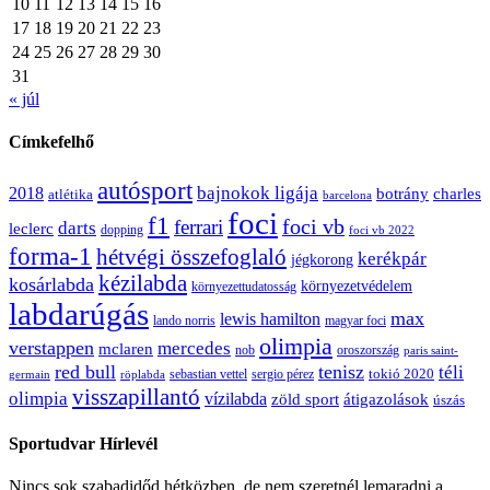
10
11
12
13
14
15
16
17
18
19
20
21
22
23
24
25
26
27
28
29
30
31
« júl
Címkefelhő
autósport
bajnokok ligája
2018
botrány
charles
atlétika
barcelona
foci
f1
ferrari
foci vb
darts
leclerc
dopping
foci vb 2022
forma-1
hétvégi összefoglaló
kerékpár
jégkorong
kézilabda
kosárlabda
környezetvédelem
környezettudatosság
labdarúgás
max
lewis hamilton
lando norris
magyar foci
olimpia
verstappen
mercedes
mclaren
oroszország
nob
paris saint-
red bull
tenisz
téli
sergio pérez
tokió 2020
röplabda
sebastian vettel
germain
visszapillantó
olimpia
vízilabda
átigazolások
zöld sport
úszás
Sportudvar Hírlevél
Nincs sok szabadidőd hétközben, de nem szeretnél lemaradni a