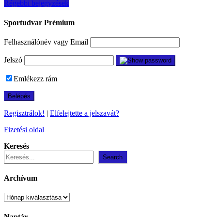
Bejegyzés
Régebbi bejegyzések
navigáció
Sportudvar Prémium
Felhasználónév vagy Email
Jelszó
Emlékezz rám
Regisztrálok!
|
Elfelejtette a jelszavát?
Fizetési oldal
Keresés
Search
Archívum
Archívum
Naptár