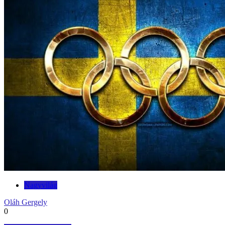
Nagyvilág
Oláh Gergely
0