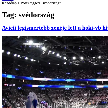
Kezdőlap
>
Posts tagged "svédország"
Tag: svédország
Avicii legismertebb zenéje lett a hoki-vb hi