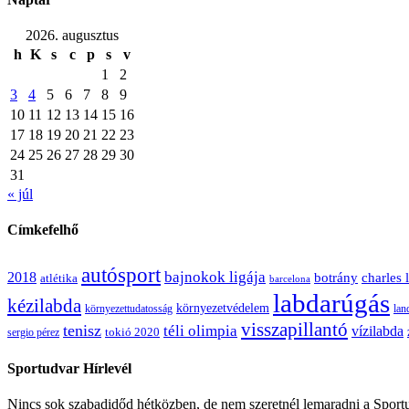
2026. augusztus
h
K
s
c
p
s
v
1
2
3
4
5
6
7
8
9
10
11
12
13
14
15
16
17
18
19
20
21
22
23
24
25
26
27
28
29
30
31
« júl
Címkefelhő
autósport
bajnokok ligája
2018
botrány
charles 
atlétika
barcelona
labdarúgás
kézilabda
környezetvédelem
környezettudatosság
lan
visszapillantó
tenisz
téli olimpia
vízilabda
sergio pérez
tokió 2020
Sportudvar Hírlevél
Nincs sok szabadidőd hétközben, de nem szeretnél lemaradni a Sportud