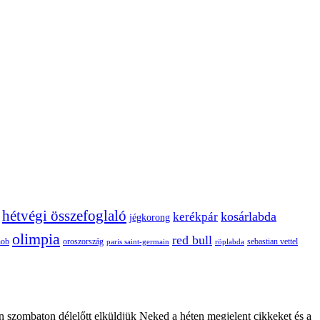
hétvégi összefoglaló
kosárlabda
kerékpár
jégkorong
olimpia
red bull
oroszország
nob
röplabda
sebastian vettel
paris saint-germain
n szombaton délelőtt elküldjük Neked a héten megjelent cikkeket és a