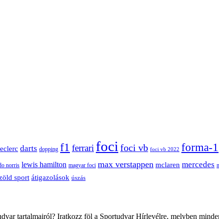
foci
f1
forma-1
ferrari
foci vb
darts
leclerc
dopping
foci vb 2022
max verstappen
mercedes
lewis hamilton
mclaren
do norris
magyar foci
átigazolások
zöld sport
úszás
var tartalmairól? Iratkozz föl a Sportudvar Hírlevélre, melyben minde