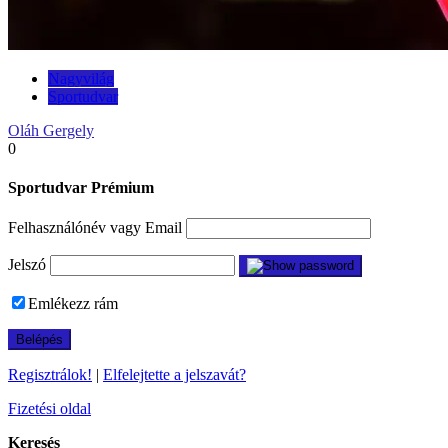
Nagyvilág
Sportudvar
Oláh Gergely
0
Sportudvar Prémium
Felhasználónév vagy Email
Jelszó
Emlékezz rám
Regisztrálok!
|
Elfelejtette a jelszavát?
Fizetési oldal
Keresés