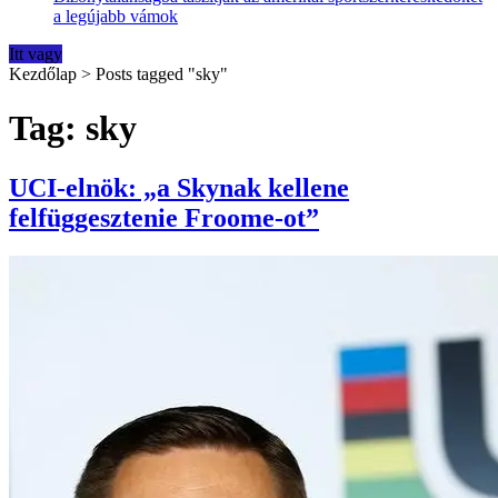
a legújabb vámok
Itt vagy
Kezdőlap
>
Posts tagged "sky"
Tag: sky
UCI-elnök: „a Skynak kellene
felfüggesztenie Froome-ot”