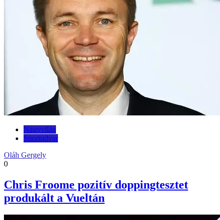
Nagyvilág
Sportudvar
Oláh Gergely
0
Chris Froome pozitív doppingtesztet
produkált a Vueltán