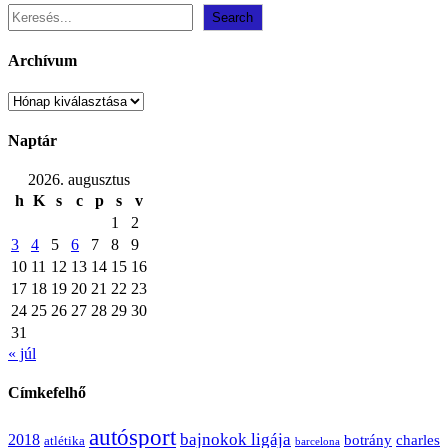
Search
Archívum
Archívum
Naptár
2026. augusztus
h
K
s
c
p
s
v
1
2
3
4
5
6
7
8
9
10
11
12
13
14
15
16
17
18
19
20
21
22
23
24
25
26
27
28
29
30
31
« júl
Címkefelhő
autósport
bajnokok ligája
2018
botrány
charles
atlétika
barcelona