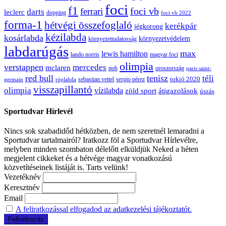
foci
f1
ferrari
foci vb
darts
leclerc
dopping
foci vb 2022
forma-1
hétvégi összefoglaló
kerékpár
jégkorong
kézilabda
kosárlabda
környezetvédelem
környezettudatosság
labdarúgás
max
lewis hamilton
lando norris
magyar foci
olimpia
verstappen
mercedes
mclaren
oroszország
nob
paris saint-
red bull
tenisz
téli
sergio pérez
tokió 2020
röplabda
sebastian vettel
germain
visszapillantó
olimpia
vízilabda
átigazolások
zöld sport
úszás
Sportudvar Hírlevél
Nincs sok szabadidőd hétközben, de nem szeretnél lemaradni a
Sportudvar tartalmairól? Iratkozz föl a Sportudvar Hírlevélre,
melyben minden szombaton délelőtt elküldjük Neked a héten
megjelent cikkeket és a hétvége magyar vonatkozású
közvetítéseinek listáját is. Tarts velünk!
Vezetéknév
Keresztnév
Email
A feliratkozással elfogadod az adatkezelési tájékoztatót.