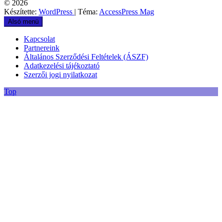
© 2026
Készítette:
WordPress
| Téma:
AccessPress Mag
Alsó menü
Kapcsolat
Partnereink
Általános Szerződési Feltételek (ÁSZF)
Adatkezelési tájékoztató
Szerzői jogi nyilatkozat
Top