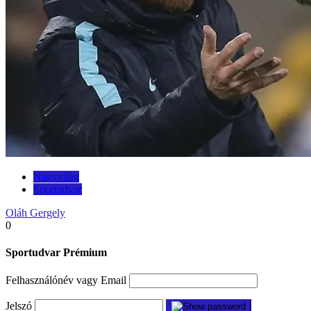
Nagyvilág
Sportudvar
Oláh Gergely
0
Sportudvar Prémium
Felhasználónév vagy Email
Jelszó