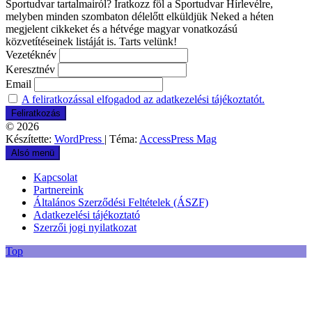
Sportudvar tartalmairól? Iratkozz föl a Sportudvar Hírlevélre,
melyben minden szombaton délelőtt elküldjük Neked a héten
megjelent cikkeket és a hétvége magyar vonatkozású
közvetítéseinek listáját is. Tarts velünk!
Vezetéknév
Keresztnév
Email
A feliratkozással elfogadod az adatkezelési tájékoztatót.
© 2026
Készítette:
WordPress
| Téma:
AccessPress Mag
Alsó menü
Kapcsolat
Partnereink
Általános Szerződési Feltételek (ÁSZF)
Adatkezelési tájékoztató
Szerzői jogi nyilatkozat
Top