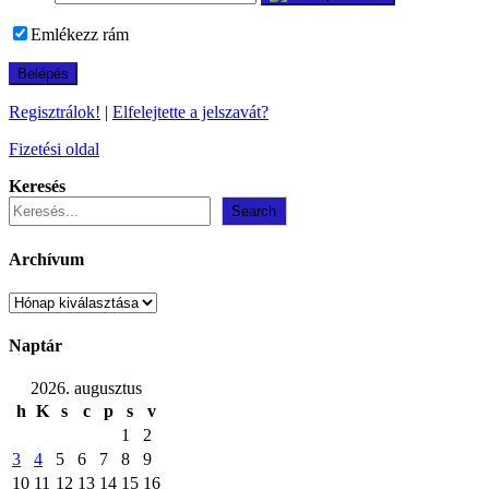
Emlékezz rám
Regisztrálok!
|
Elfelejtette a jelszavát?
Fizetési oldal
Keresés
Search
Archívum
Archívum
Naptár
2026. augusztus
h
K
s
c
p
s
v
1
2
3
4
5
6
7
8
9
10
11
12
13
14
15
16