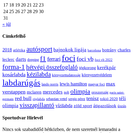
17
18
19
20
21
22
23
24
25
26
27
28
29
30
31
« júl
Címkefelhő
autósport
bajnokok ligája
2018
botrány
charles
atlétika
barcelona
foci
f1
ferrari
foci vb
darts
leclerc
dopping
foci vb 2022
forma-1
hétvégi összefoglaló
kerékpár
jégkorong
kézilabda
kosárlabda
környezetvédelem
környezettudatosság
labdarúgás
max
lewis hamilton
lando norris
magyar foci
olimpia
verstappen
mercedes
mclaren
oroszország
nob
paris saint-
red bull
tenisz
téli
sergio pérez
tokió 2020
röplabda
sebastian vettel
germain
visszapillantó
olimpia
vízilabda
átigazolások
zöld sport
úszás
Sportudvar Hírlevél
Nincs sok szabadidőd hétközben, de nem szeretnél lemaradni a