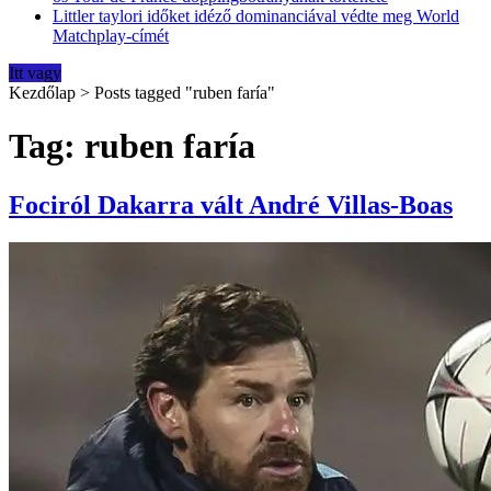
Littler taylori időket idéző dominanciával védte meg World
Matchplay-címét
Itt vagy
Kezdőlap
>
Posts tagged "ruben faría"
Tag: ruben faría
Fociról Dakarra vált André Villas-Boas