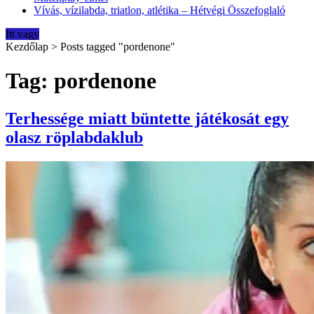
Vívás, vízilabda, triatlon, atlétika – Hétvégi Összefoglaló
Itt vagy
Kezdőlap
>
Posts tagged "pordenone"
Tag: pordenone
Terhessége miatt büntette játékosát egy
olasz röplabdaklub