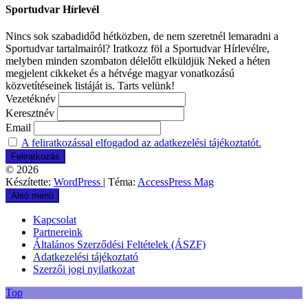
Sportudvar Hírlevél
Nincs sok szabadidőd hétközben, de nem szeretnél lemaradni a
Sportudvar tartalmairól? Iratkozz föl a Sportudvar Hírlevélre,
melyben minden szombaton délelőtt elküldjük Neked a héten
megjelent cikkeket és a hétvége magyar vonatkozású
közvetítéseinek listáját is. Tarts velünk!
Vezetéknév
Keresztnév
Email
A feliratkozással elfogadod az adatkezelési tájékoztatót.
© 2026
Készítette:
WordPress
| Téma:
AccessPress Mag
Alsó menü
Kapcsolat
Partnereink
Általános Szerződési Feltételek (ÁSZF)
Adatkezelési tájékoztató
Szerzői jogi nyilatkozat
Top