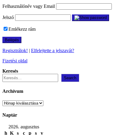
Felhasználónév vagy Email
Jelszó
Emlékezz rám
Regisztrálok!
|
Elfelejtette a jelszavát?
Fizetési oldal
Keresés
Search
Archívum
Archívum
Naptár
2026. augusztus
h
K
s
c
p
s
v