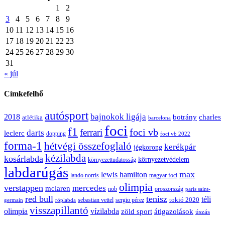
1
2
3
4
5
6
7
8
9
10
11
12
13
14
15
16
17
18
19
20
21
22
23
24
25
26
27
28
29
30
31
« júl
Címkefelhő
autósport
bajnokok ligája
2018
botrány
charles
atlétika
barcelona
foci
f1
ferrari
foci vb
darts
leclerc
dopping
foci vb 2022
forma-1
hétvégi összefoglaló
kerékpár
jégkorong
kézilabda
kosárlabda
környezetvédelem
környezettudatosság
labdarúgás
max
lewis hamilton
lando norris
magyar foci
olimpia
verstappen
mercedes
mclaren
oroszország
nob
paris saint-
red bull
tenisz
téli
sergio pérez
tokió 2020
röplabda
sebastian vettel
germain
visszapillantó
olimpia
vízilabda
átigazolások
zöld sport
úszás