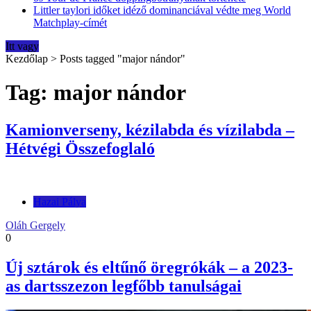
Littler taylori időket idéző dominanciával védte meg World
Matchplay-címét
Itt vagy
Kezdőlap
>
Posts tagged "major nándor"
Tag: major nándor
Kamionverseny, kézilabda és vízilabda –
Hétvégi Összefoglaló
Hazai Pálya
Oláh Gergely
0
Új sztárok és eltűnő öregrókák – a 2023-
as dartsszezon legfőbb tanulságai