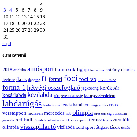
1
2
3
4
5
6
7
8
9
10
11
12
13
14
15
16
17
18
19
20
21
22
23
24
25
26
27
28
29
30
31
« júl
Címkefelhő
autósport
bajnokok ligája
2018
botrány
charles
atlétika
barcelona
foci
f1
ferrari
foci vb
darts
leclerc
dopping
foci vb 2022
forma-1
hétvégi összefoglaló
kerékpár
jégkorong
kézilabda
kosárlabda
környezetvédelem
környezettudatosság
labdarúgás
max
lewis hamilton
lando norris
magyar foci
olimpia
verstappen
mercedes
mclaren
oroszország
nob
paris saint-
red bull
tenisz
téli
sergio pérez
tokió 2020
röplabda
sebastian vettel
germain
visszapillantó
olimpia
vízilabda
átigazolások
zöld sport
úszás