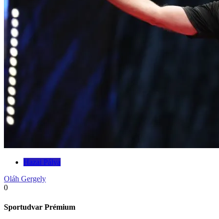
Hazai Pálya
Oláh Gergely
0
Sportudvar Prémium