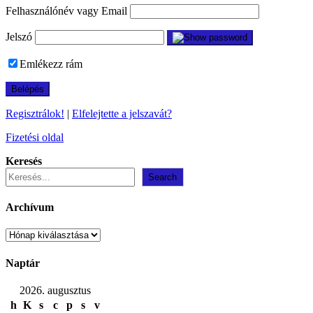
Felhasználónév vagy Email
Jelszó
Emlékezz rám
Regisztrálok!
|
Elfelejtette a jelszavát?
Fizetési oldal
Keresés
Search
Archívum
Archívum
Naptár
2026. augusztus
h
K
s
c
p
s
v