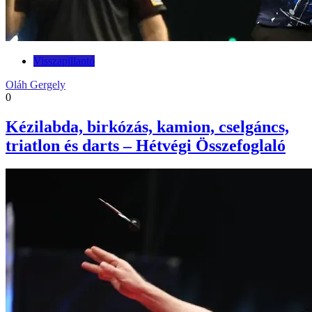
Visszapillantó
Oláh Gergely
0
Kézilabda, birkózás, kamion, cselgáncs,
triatlon és darts – Hétvégi Összefoglaló