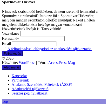
Sportudvar Hírlevél
Nincs sok szabadidőd hétközben, de nem szeretnél lemaradni a
Sportudvar tartalmairól? Iratkozz föl a Sportudvar Hírlevélre,
melyben minden szombaton délelőtt elküldjük Neked a héten
megjelent cikkeket és a hétvége magyar vonatkozású
közvetítéseinek listáját is. Tarts velünk!
Vezetéknév
Keresztnév
Email
A feliratkozással elfogadod az adatkezelési tájékoztatót.
© 2026
Készítette:
WordPress
| Téma:
AccessPress Mag
Alsó menü
Kapcsolat
Partnereink
Általános Szerződési Feltételek (ÁSZF)
Adatkezelési tájékoztató
Szerzői jogi nyilatkozat
Top