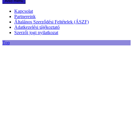
Alsó menü
Kapcsolat
Partnereink
Általános Szerződési Feltételek (ÁSZF)
Adatkezelési tájékoztató
Szerzői jogi nyilatkozat
Top