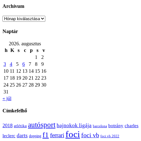
Archívum
Archívum
Naptár
2026. augusztus
h
K
s
c
p
s
v
1
2
3
4
5
6
7
8
9
10
11
12
13
14
15
16
17
18
19
20
21
22
23
24
25
26
27
28
29
30
31
« júl
Címkefelhő
autósport
bajnokok ligája
2018
botrány
charles
atlétika
barcelona
foci
f1
ferrari
foci vb
darts
leclerc
dopping
foci vb 2022