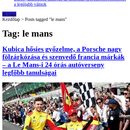
a legújabb vámok
Itt vagy
Kezdőlap
>
Posts tagged "le mans"
Tag: le mans
Kubica hősies győzelme, a Porsche nagy
fölzárkózása és szenvedő francia márkák
– a Le Mans-i 24 órás autóverseny
legfőbb tanulságai