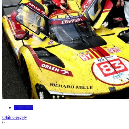
Nagyvilág
Oláh Gergely
0