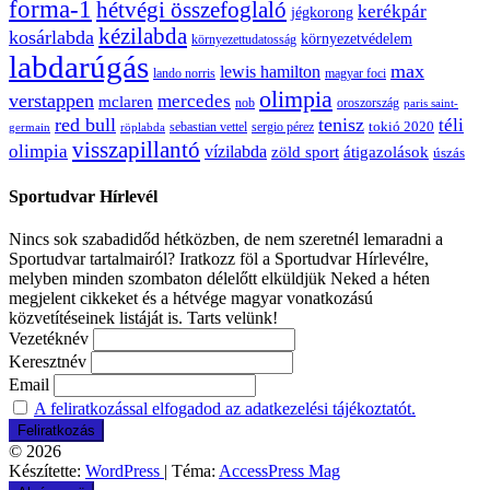
forma-1
hétvégi összefoglaló
kerékpár
jégkorong
kézilabda
kosárlabda
környezetvédelem
környezettudatosság
labdarúgás
max
lewis hamilton
lando norris
magyar foci
olimpia
verstappen
mercedes
mclaren
oroszország
nob
paris saint-
red bull
tenisz
téli
sergio pérez
tokió 2020
röplabda
sebastian vettel
germain
visszapillantó
olimpia
vízilabda
átigazolások
zöld sport
úszás
Sportudvar Hírlevél
Nincs sok szabadidőd hétközben, de nem szeretnél lemaradni a
Sportudvar tartalmairól? Iratkozz föl a Sportudvar Hírlevélre,
melyben minden szombaton délelőtt elküldjük Neked a héten
megjelent cikkeket és a hétvége magyar vonatkozású
közvetítéseinek listáját is. Tarts velünk!
Vezetéknév
Keresztnév
Email
A feliratkozással elfogadod az adatkezelési tájékoztatót.
© 2026
Készítette:
WordPress
| Téma:
AccessPress Mag