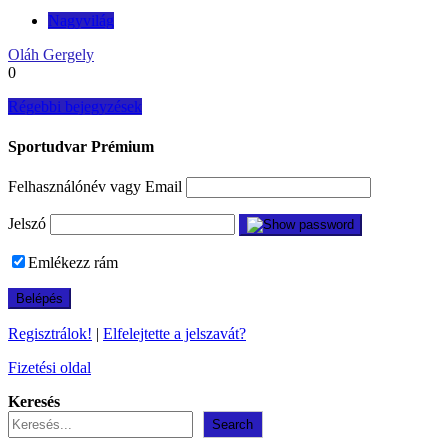
Nagyvilág
Oláh Gergely
0
Bejegyzés
Régebbi bejegyzések
navigáció
Sportudvar Prémium
Felhasználónév vagy Email
Jelszó
Emlékezz rám
Regisztrálok!
|
Elfelejtette a jelszavát?
Fizetési oldal
Keresés
Search