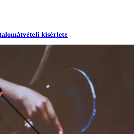
talomátvételi kísérlete