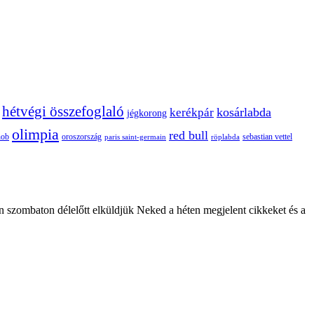
hétvégi összefoglaló
kosárlabda
kerékpár
jégkorong
olimpia
red bull
oroszország
nob
röplabda
sebastian vettel
paris saint-germain
n szombaton délelőtt elküldjük Neked a héten megjelent cikkeket és a