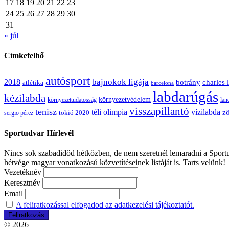
17
18
19
20
21
22
23
24
25
26
27
28
29
30
31
« júl
Címkefelhő
autósport
bajnokok ligája
2018
botrány
charles 
atlétika
barcelona
labdarúgás
kézilabda
környezetvédelem
környezettudatosság
lan
visszapillantó
tenisz
téli olimpia
vízilabda
zö
sergio pérez
tokió 2020
Sportudvar Hírlevél
Nincs sok szabadidőd hétközben, de nem szeretnél lemaradni a Sportud
hétvége magyar vonatkozású közvetítéseinek listáját is. Tarts velünk!
Vezetéknév
Keresztnév
Email
A feliratkozással elfogadod az adatkezelési tájékoztatót.
© 2026