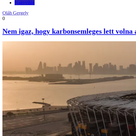
Nagyvilág
Oláh Gergely
0
Nem igaz, hogy karbonsemleges lett volna a