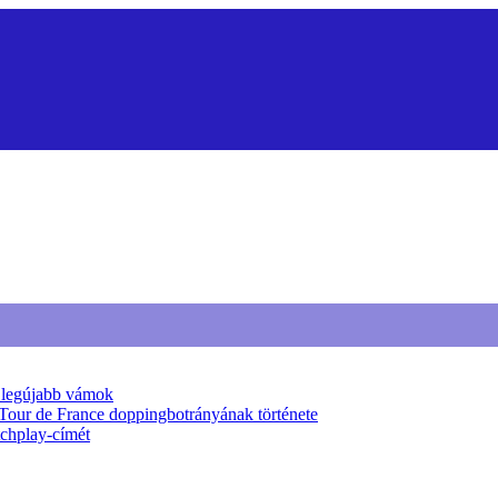
a legújabb vámok
 Tour de France doppingbotrányának története
tchplay-címét