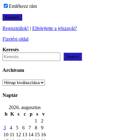
Emlékezz rám
Regisztrálok!
|
Elfelejtette a jelszavát?
Fizetési oldal
Keresés
Search
Archívum
Archívum
Naptár
2026. augusztus
h
K
s
c
p
s
v
1
2
3
4
5
6
7
8
9
10
11
12
13
14
15
16