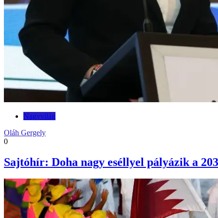
Nagyvilág
Oláh Gergely
0
Sajtóhír: Doha nagy eséllyel pályázik a 20