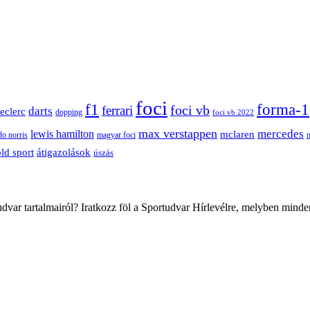
foci
f1
forma-1
ferrari
foci vb
darts
leclerc
dopping
foci vb 2022
max verstappen
mercedes
lewis hamilton
mclaren
do norris
magyar foci
átigazolások
ld sport
úszás
var tartalmairól? Iratkozz föl a Sportudvar Hírlevélre, melyben minde