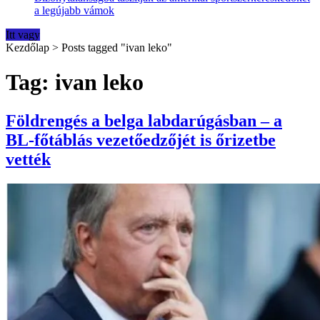
a legújabb vámok
Itt vagy
Kezdőlap
>
Posts tagged "ivan leko"
Tag: ivan leko
Földrengés a belga labdarúgásban – a
BL-főtáblás vezetőedzőjét is őrizetbe
vették