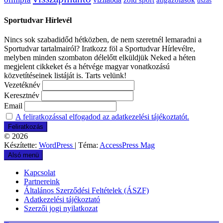
úszás
Sportudvar Hírlevél
Nincs sok szabadidőd hétközben, de nem szeretnél lemaradni a
Sportudvar tartalmairól? Iratkozz föl a Sportudvar Hírlevélre,
melyben minden szombaton délelőtt elküldjük Neked a héten
megjelent cikkeket és a hétvége magyar vonatkozású
közvetítéseinek listáját is. Tarts velünk!
Vezetéknév
Keresztnév
Email
A feliratkozással elfogadod az adatkezelési tájékoztatót.
© 2026
Készítette:
WordPress
| Téma:
AccessPress Mag
Alsó menü
Kapcsolat
Partnereink
Általános Szerződési Feltételek (ÁSZF)
Adatkezelési tájékoztató
Szerzői jogi nyilatkozat