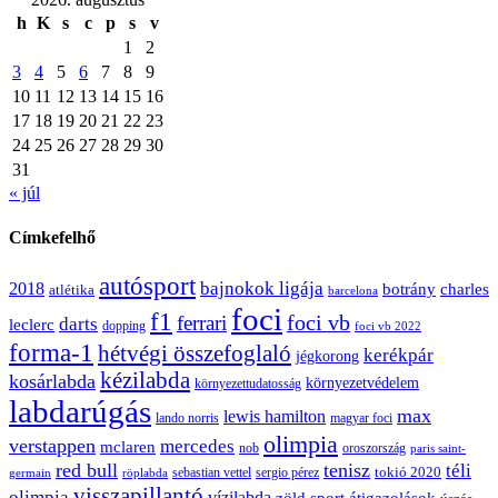
h
K
s
c
p
s
v
1
2
3
4
5
6
7
8
9
10
11
12
13
14
15
16
17
18
19
20
21
22
23
24
25
26
27
28
29
30
31
« júl
Címkefelhő
autósport
bajnokok ligája
2018
botrány
charles
atlétika
barcelona
foci
f1
ferrari
foci vb
darts
leclerc
dopping
foci vb 2022
forma-1
hétvégi összefoglaló
kerékpár
jégkorong
kézilabda
kosárlabda
környezetvédelem
környezettudatosság
labdarúgás
max
lewis hamilton
lando norris
magyar foci
olimpia
verstappen
mercedes
mclaren
oroszország
nob
paris saint-
red bull
tenisz
téli
sergio pérez
tokió 2020
röplabda
sebastian vettel
germain
visszapillantó
olimpia
vízilabda
átigazolások
zöld sport