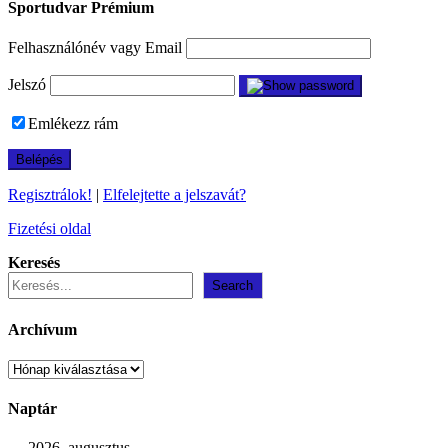
Sportudvar Prémium
Felhasználónév vagy Email
Jelszó
Emlékezz rám
Regisztrálok!
|
Elfelejtette a jelszavát?
Fizetési oldal
Keresés
Search
Archívum
Archívum
Naptár
2026. augusztus