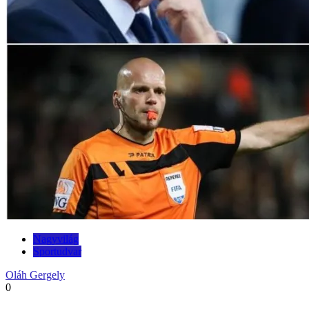
Nagyvilág
Sportudvar
Oláh Gergely
0