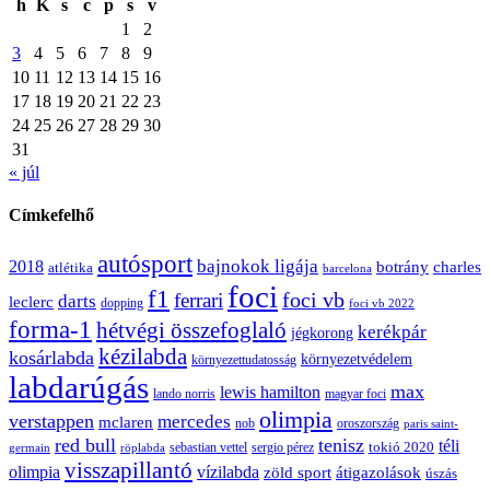
h
K
s
c
p
s
v
1
2
3
4
5
6
7
8
9
10
11
12
13
14
15
16
17
18
19
20
21
22
23
24
25
26
27
28
29
30
31
« júl
Címkefelhő
autósport
bajnokok ligája
2018
botrány
charles
atlétika
barcelona
foci
f1
ferrari
foci vb
darts
leclerc
dopping
foci vb 2022
forma-1
hétvégi összefoglaló
kerékpár
jégkorong
kézilabda
kosárlabda
környezetvédelem
környezettudatosság
labdarúgás
max
lewis hamilton
lando norris
magyar foci
olimpia
verstappen
mercedes
mclaren
oroszország
nob
paris saint-
red bull
tenisz
téli
sergio pérez
tokió 2020
röplabda
sebastian vettel
germain
visszapillantó
olimpia
vízilabda
átigazolások
zöld sport
úszás