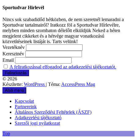
Sportudvar Hírlevél
Nincs sok szabadidőd hétközben, de nem szeretnél lemaradni a
Sportudvar tartalmairól? Iratkozz föl a Sportudvar Hírlevélre,
melyben minden szombaton délelőtt elküldjük Neked a héten
megjelent cikkeket és a hétvége magyar vonatkozású
közvetítéseinek listáját is. Tarts velünk!
Vezetéknév
Keresztnév
Email
A feliratkozással elfogadod az adatkezelési tájékoztatót.
© 2026
Készítette:
WordPress
| Téma:
AccessPress Mag
Alsó menü
Kapcsolat
Partnereink
Általános Szerződési Feltételek (ÁSZF)
Adatkezelési tájékoztató
Szerzői jogi nyilatkozat
Top