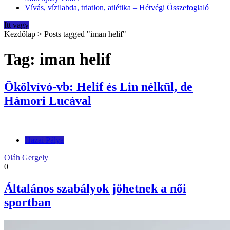
Vívás, vízilabda, triatlon, atlétika – Hétvégi Összefoglaló
Itt vagy
Kezdőlap
>
Posts tagged "iman helif"
Tag: iman helif
Ökölvívó-vb: Helif és Lin nélkül, de
Hámori Lucával
Hazai Pálya
Oláh Gergely
0
Általános szabályok jöhetnek a női
sportban