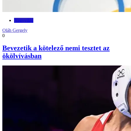
Nagyvilág
Oláh Gergely
0
Bevezetik a kötelező nemi tesztet az
ökölvívásban