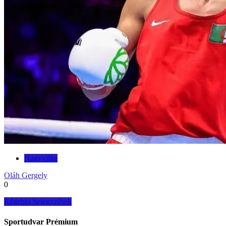
Nagyvilág
Oláh Gergely
0
Bejegyzés
Régebbi bejegyzések
navigáció
Sportudvar Prémium