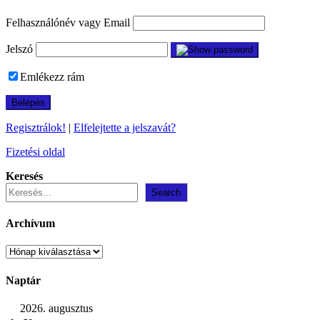
Felhasználónév vagy Email
Jelszó
Emlékezz rám
Regisztrálok!
|
Elfelejtette a jelszavát?
Fizetési oldal
Keresés
Search
Archívum
Archívum
Naptár
2026. augusztus