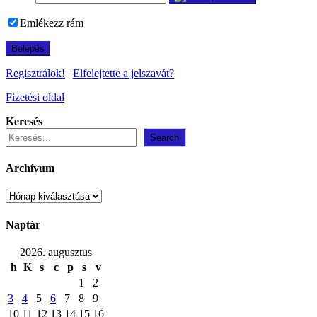
Emlékezz rám
Regisztrálok!
|
Elfelejtette a jelszavát?
Fizetési oldal
Keresés
Search
Archívum
Archívum
Naptár
2026. augusztus
h
K
s
c
p
s
v
1
2
3
4
5
6
7
8
9
10
11
12
13
14
15
16