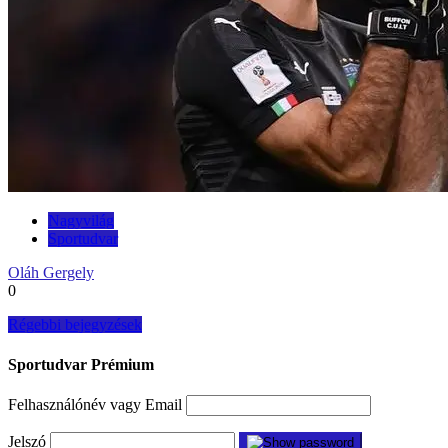
Nagyvilág
Sportudvar
Oláh Gergely
0
Bejegyzés
Régebbi bejegyzések
navigáció
Sportudvar Prémium
Felhasználónév vagy Email
Jelszó