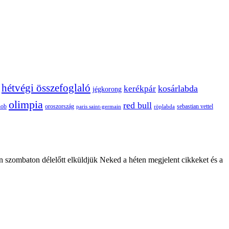
hétvégi összefoglaló
kosárlabda
kerékpár
jégkorong
olimpia
red bull
oroszország
nob
röplabda
sebastian vettel
paris saint-germain
n szombaton délelőtt elküldjük Neked a héten megjelent cikkeket és a