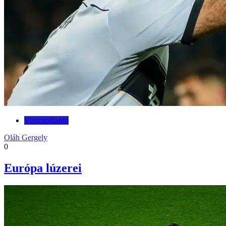
Visszapillantó
Oláh Gergely
0
Európa lúzerei