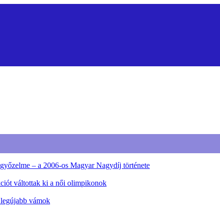
ő győzelme – a 2006-os Magyar Nagydíj története
iót váltottak ki a női olimpikonok
a legújabb vámok