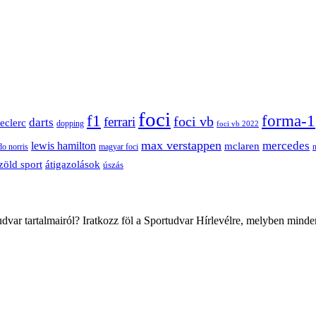
foci
f1
forma-1
ferrari
foci vb
darts
leclerc
dopping
foci vb 2022
max verstappen
mercedes
lewis hamilton
mclaren
do norris
magyar foci
átigazolások
zöld sport
úszás
var tartalmairól? Iratkozz föl a Sportudvar Hírlevélre, melyben minde