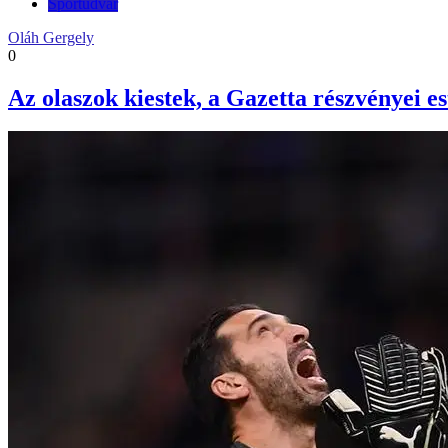
Sportudvar
Oláh Gergely
0
Az olaszok kiestek, a Gazetta részvényei e