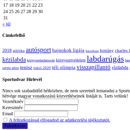
17
18
19
20
21
22
23
24
25
26
27
28
29
30
31
« júl
Címkefelhő
autósport
bajnokok ligája
2018
botrány
charles 
atlétika
barcelona
labdarúgás
kézilabda
környezetvédelem
környezettudatosság
lan
visszapillantó
tenisz
téli olimpia
vízilabda
sergio pérez
tokió 2020
Sportudvar Hírlevél
Nincs sok szabadidőd hétközben, de nem szeretnél lemaradni a Sportud
hétvége magyar vonatkozású közvetítéseinek listáját is. Tarts velünk!
Vezetéknév
Keresztnév
Email
A feliratkozással elfogadod az adatkezelési tájékoztatót.