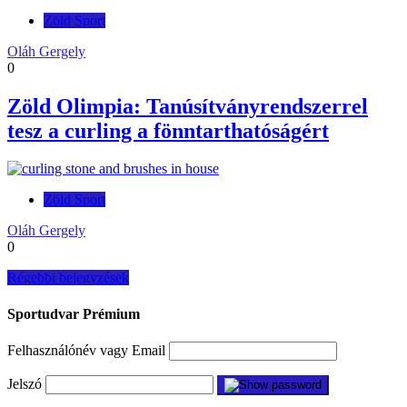
Zöld Sport
Oláh Gergely
0
Zöld Olimpia: Tanúsítványrendszerrel
tesz a curling a fönntarthatóságért
Zöld Sport
Oláh Gergely
0
Bejegyzés
Régebbi bejegyzések
navigáció
Sportudvar Prémium
Felhasználónév vagy Email
Jelszó