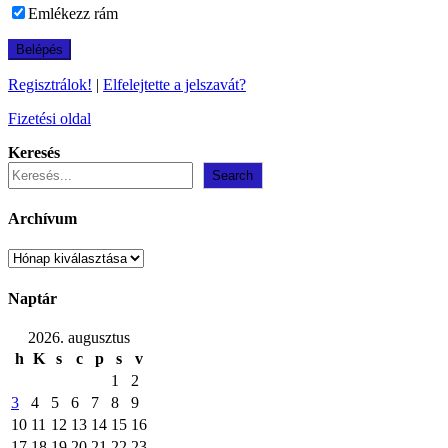
Emlékezz rám
Regisztrálok!
|
Elfelejtette a jelszavát?
Fizetési oldal
Keresés
Search
Archívum
Archívum
Naptár
2026. augusztus
h
K
s
c
p
s
v
1
2
3
4
5
6
7
8
9
10
11
12
13
14
15
16
17
18
19
20
21
22
23