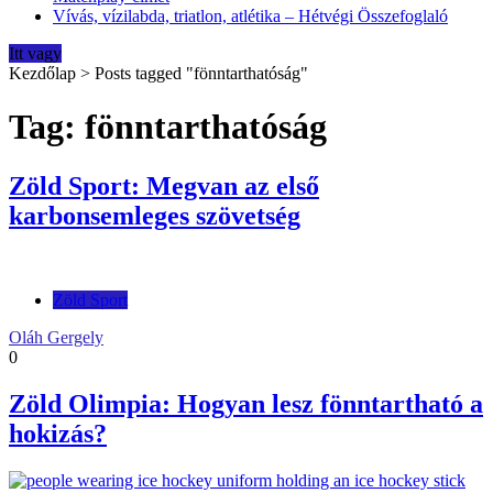
Vívás, vízilabda, triatlon, atlétika – Hétvégi Összefoglaló
Itt vagy
Kezdőlap
>
Posts tagged "fönntarthatóság"
Tag: fönntarthatóság
Zöld Sport: Megvan az első
karbonsemleges szövetség
Zöld Sport
Oláh Gergely
0
Zöld Olimpia: Hogyan lesz fönntartható a
hokizás?