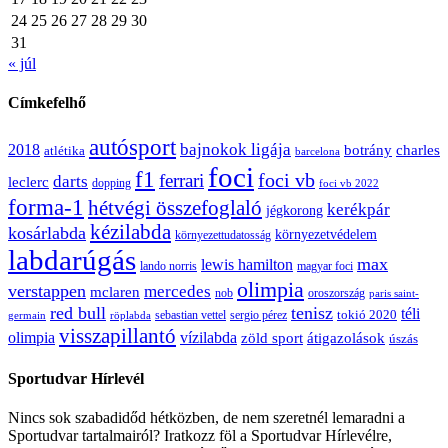
24
25
26
27
28
29
30
31
« júl
Címkefelhő
autósport
bajnokok ligája
2018
botrány
charles
atlétika
barcelona
foci
f1
ferrari
foci vb
darts
leclerc
dopping
foci vb 2022
forma-1
hétvégi összefoglaló
kerékpár
jégkorong
kézilabda
kosárlabda
környezetvédelem
környezettudatosság
labdarúgás
max
lewis hamilton
lando norris
magyar foci
olimpia
verstappen
mercedes
mclaren
oroszország
nob
paris saint-
red bull
tenisz
téli
sergio pérez
tokió 2020
röplabda
sebastian vettel
germain
visszapillantó
olimpia
vízilabda
átigazolások
zöld sport
úszás
Sportudvar Hírlevél
Nincs sok szabadidőd hétközben, de nem szeretnél lemaradni a
Sportudvar tartalmairól? Iratkozz föl a Sportudvar Hírlevélre,