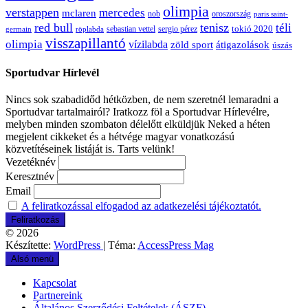
olimpia
verstappen
mercedes
mclaren
oroszország
nob
paris saint-
red bull
tenisz
téli
sergio pérez
tokió 2020
röplabda
sebastian vettel
germain
visszapillantó
olimpia
vízilabda
átigazolások
zöld sport
úszás
Sportudvar Hírlevél
Nincs sok szabadidőd hétközben, de nem szeretnél lemaradni a
Sportudvar tartalmairól? Iratkozz föl a Sportudvar Hírlevélre,
melyben minden szombaton délelőtt elküldjük Neked a héten
megjelent cikkeket és a hétvége magyar vonatkozású
közvetítéseinek listáját is. Tarts velünk!
Vezetéknév
Keresztnév
Email
A feliratkozással elfogadod az adatkezelési tájékoztatót.
© 2026
Készítette:
WordPress
| Téma:
AccessPress Mag
Alsó menü
Kapcsolat
Partnereink
Általános Szerződési Feltételek (ÁSZF)