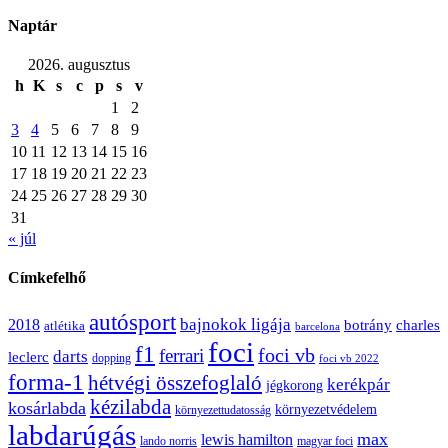
Naptár
2026. augusztus
h
K
s
c
p
s
v
1
2
3
4
5
6
7
8
9
10
11
12
13
14
15
16
17
18
19
20
21
22
23
24
25
26
27
28
29
30
31
« júl
Címkefelhő
autósport
bajnokok ligája
2018
botrány
charles
atlétika
barcelona
foci
f1
ferrari
foci vb
darts
leclerc
dopping
foci vb 2022
forma-1
hétvégi összefoglaló
kerékpár
jégkorong
kézilabda
kosárlabda
környezetvédelem
környezettudatosság
labdarúgás
max
lewis hamilton
lando norris
magyar foci