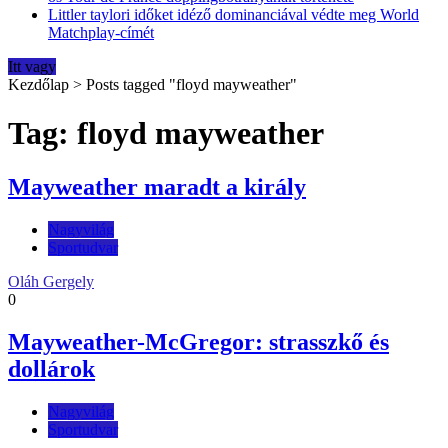
Littler taylori időket idéző dominanciával védte meg World
Matchplay-címét
Itt vagy
Kezdőlap
>
Posts tagged "floyd mayweather"
Tag: floyd mayweather
Mayweather maradt a király
Nagyvilág
Sportudvar
Oláh Gergely
0
Mayweather-McGregor: strasszkő és
dollárok
Nagyvilág
Sportudvar