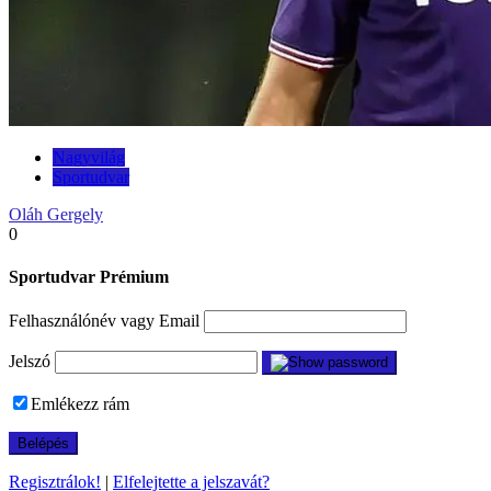
Nagyvilág
Sportudvar
Oláh Gergely
0
Sportudvar Prémium
Felhasználónév vagy Email
Jelszó
Emlékezz rám
Regisztrálok!
|
Elfelejtette a jelszavát?