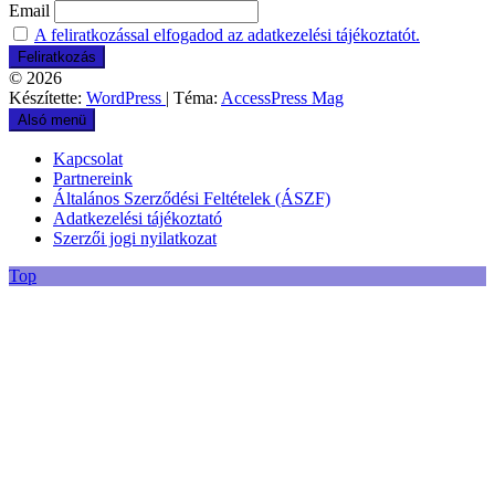
Email
A feliratkozással elfogadod az adatkezelési tájékoztatót.
© 2026
Készítette:
WordPress
| Téma:
AccessPress Mag
Alsó menü
Kapcsolat
Partnereink
Általános Szerződési Feltételek (ÁSZF)
Adatkezelési tájékoztató
Szerzői jogi nyilatkozat
Top