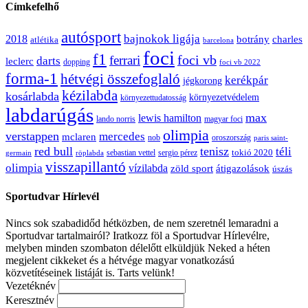
Címkefelhő
autósport
bajnokok ligája
2018
botrány
charles
atlétika
barcelona
foci
f1
ferrari
foci vb
darts
leclerc
dopping
foci vb 2022
forma-1
hétvégi összefoglaló
kerékpár
jégkorong
kézilabda
kosárlabda
környezetvédelem
környezettudatosság
labdarúgás
max
lewis hamilton
lando norris
magyar foci
olimpia
verstappen
mercedes
mclaren
oroszország
nob
paris saint-
red bull
tenisz
téli
sergio pérez
tokió 2020
röplabda
sebastian vettel
germain
visszapillantó
olimpia
vízilabda
átigazolások
zöld sport
úszás
Sportudvar Hírlevél
Nincs sok szabadidőd hétközben, de nem szeretnél lemaradni a
Sportudvar tartalmairól? Iratkozz föl a Sportudvar Hírlevélre,
melyben minden szombaton délelőtt elküldjük Neked a héten
megjelent cikkeket és a hétvége magyar vonatkozású
közvetítéseinek listáját is. Tarts velünk!
Vezetéknév
Keresztnév