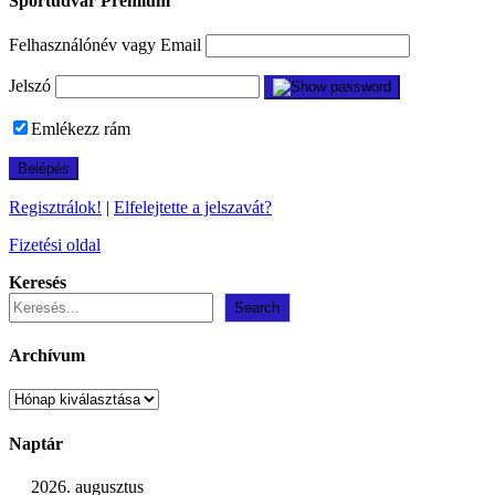
Sportudvar Prémium
Felhasználónév vagy Email
Jelszó
Emlékezz rám
Regisztrálok!
|
Elfelejtette a jelszavát?
Fizetési oldal
Keresés
Search
Archívum
Archívum
Naptár
2026. augusztus