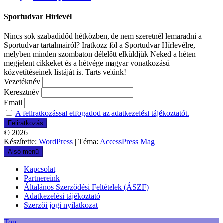
Sportudvar Hírlevél
Nincs sok szabadidőd hétközben, de nem szeretnél lemaradni a
Sportudvar tartalmairól? Iratkozz föl a Sportudvar Hírlevélre,
melyben minden szombaton délelőtt elküldjük Neked a héten
megjelent cikkeket és a hétvége magyar vonatkozású
közvetítéseinek listáját is. Tarts velünk!
Vezetéknév
Keresztnév
Email
A feliratkozással elfogadod az adatkezelési tájékoztatót.
© 2026
Készítette:
WordPress
| Téma:
AccessPress Mag
Alsó menü
Kapcsolat
Partnereink
Általános Szerződési Feltételek (ÁSZF)
Adatkezelési tájékoztató
Szerzői jogi nyilatkozat
Top