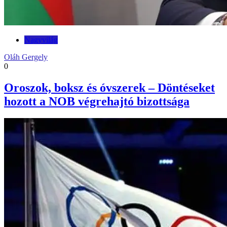
Nagyvilág
Oláh Gergely
0
Oroszok, boksz és óvszerek – Döntéseket
hozott a NOB végrehajtó bizottsága