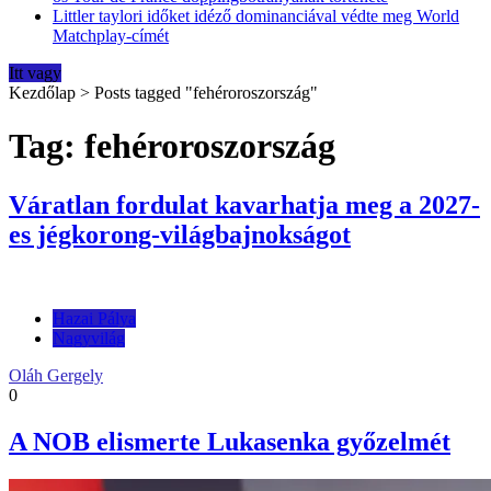
Littler taylori időket idéző dominanciával védte meg World
Matchplay-címét
Itt vagy
Kezdőlap
>
Posts tagged "fehéroroszország"
Tag: fehéroroszország
Váratlan fordulat kavarhatja meg a 2027-
es jégkorong-világbajnokságot
Hazai Pálya
Nagyvilág
Oláh Gergely
0
A NOB elismerte Lukasenka győzelmét