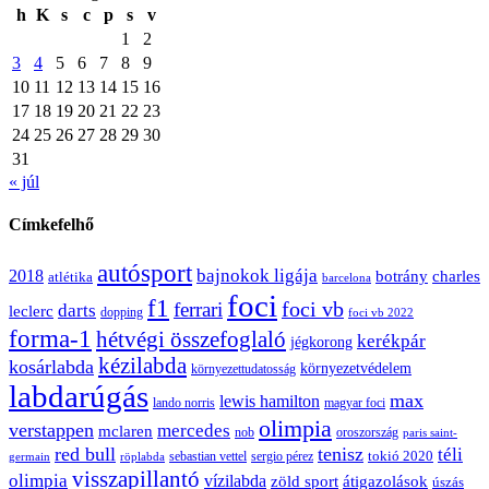
h
K
s
c
p
s
v
1
2
3
4
5
6
7
8
9
10
11
12
13
14
15
16
17
18
19
20
21
22
23
24
25
26
27
28
29
30
31
« júl
Címkefelhő
autósport
bajnokok ligája
2018
botrány
charles
atlétika
barcelona
foci
f1
ferrari
foci vb
darts
leclerc
dopping
foci vb 2022
forma-1
hétvégi összefoglaló
kerékpár
jégkorong
kézilabda
kosárlabda
környezetvédelem
környezettudatosság
labdarúgás
max
lewis hamilton
lando norris
magyar foci
olimpia
verstappen
mercedes
mclaren
oroszország
nob
paris saint-
red bull
tenisz
téli
sergio pérez
tokió 2020
röplabda
sebastian vettel
germain
visszapillantó
olimpia
vízilabda
átigazolások
zöld sport
úszás