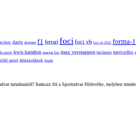
foci
f1
forma-1
ferrari
foci vb
darts
leclerc
dopping
foci vb 2022
max verstappen
mercedes
lewis hamilton
mclaren
do norris
magyar foci
átigazolások
zöld sport
úszás
var tartalmairól? Iratkozz föl a Sportudvar Hírlevélre, melyben minde