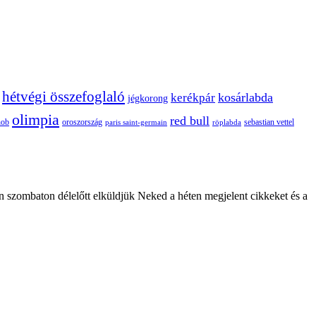
hétvégi összefoglaló
kosárlabda
kerékpár
jégkorong
olimpia
red bull
oroszország
nob
röplabda
sebastian vettel
paris saint-germain
n szombaton délelőtt elküldjük Neked a héten megjelent cikkeket és a