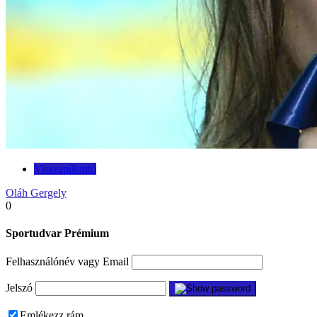
Visszapillantó
Oláh Gergely
0
Sportudvar Prémium
Felhasználónév vagy Email
Jelszó
Emlékezz rám