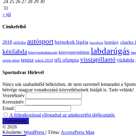
24
25
26
27
28
29
30
31
« júl
Címkefelhő
autósport
bajnokok ligája
2018
botrány
charles 
atlétika
barcelona
labdarúgás
kézilabda
környezetvédelem
környezettudatosság
lan
visszapillantó
tenisz
téli olimpia
vízilabda
sergio pérez
tokió 2020
Sportudvar Hírlevél
Nincs sok szabadidőd hétközben, de nem szeretnél lemaradni a Sportud
hétvége magyar vonatkozású közvetítéseinek listáját is. Tarts velünk!
Vezetéknév
Keresztnév
Email
A feliratkozással elfogadod az adatkezelési tájékoztatót.
© 2026
Készítette:
WordPress
| Téma:
AccessPress Mag