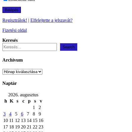
Regisztrálok!
|
Elfelejtette a jelszavát?
Fizetési oldal
Keresés
Search
Archívum
Archívum
Naptár
2026. augusztus
h
K
s
c
p
s
v
1
2
3
4
5
6
7
8
9
10
11
12
13
14
15
16
17
18
19
20
21
22
23