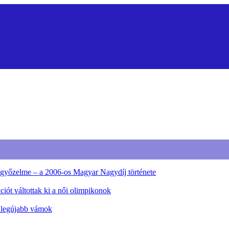
ő győzelme – a 2006-os Magyar Nagydíj története
iót váltottak ki a női olimpikonok
a legújabb vámok