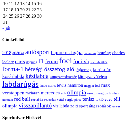
10
11
12
13
14
15
16
17
18
19
20
21
22
23
24
25
26
27
28
29
30
31
« júl
Címkefelhő
autósport
bajnokok ligája
2018
botrány
charles
atlétika
barcelona
foci
f1
ferrari
foci vb
darts
leclerc
dopping
foci vb 2022
forma-1
hétvégi összefoglaló
kerékpár
jégkorong
kézilabda
kosárlabda
környezetvédelem
környezettudatosság
labdarúgás
max
lewis hamilton
lando norris
magyar foci
olimpia
verstappen
mercedes
mclaren
oroszország
nob
paris saint-
red bull
tenisz
téli
sergio pérez
tokió 2020
röplabda
sebastian vettel
germain
visszapillantó
olimpia
vízilabda
átigazolások
zöld sport
úszás
Sportudvar Hírlevél