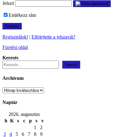
Jelszó
Emlékezz rám
Regisztrálok!
|
Elfelejtette a jelszavát?
Fizetési oldal
Keresés
Search
Archívum
Archívum
Naptár
2026. augusztus
h
K
s
c
p
s
v
1
2
3
4
5
6
7
8
9