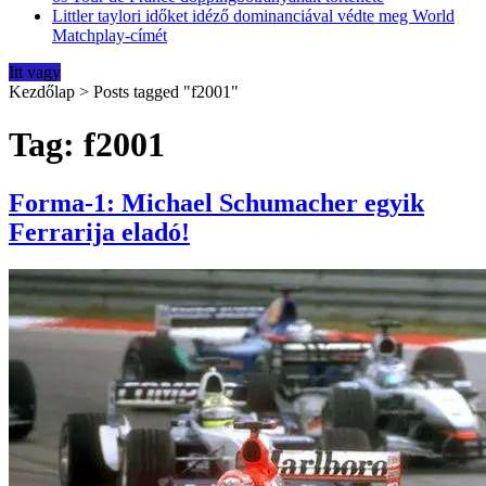
Littler taylori időket idéző dominanciával védte meg World
Matchplay-címét
Itt vagy
Kezdőlap
>
Posts tagged "f2001"
Tag: f2001
Forma-1: Michael Schumacher egyik
Ferrarija eladó!