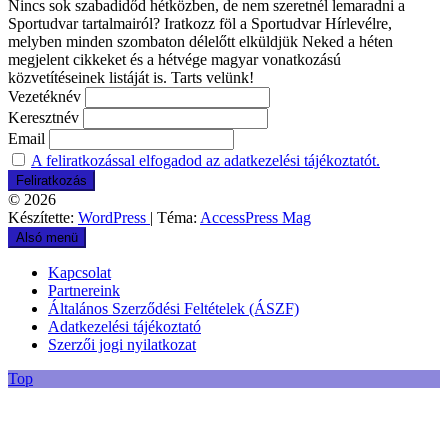
Nincs sok szabadidőd hétközben, de nem szeretnél lemaradni a
Sportudvar tartalmairól? Iratkozz föl a Sportudvar Hírlevélre,
melyben minden szombaton délelőtt elküldjük Neked a héten
megjelent cikkeket és a hétvége magyar vonatkozású
közvetítéseinek listáját is. Tarts velünk!
Vezetéknév
Keresztnév
Email
A feliratkozással elfogadod az adatkezelési tájékoztatót.
© 2026
Készítette:
WordPress
| Téma:
AccessPress Mag
Alsó menü
Kapcsolat
Partnereink
Általános Szerződési Feltételek (ÁSZF)
Adatkezelési tájékoztató
Szerzői jogi nyilatkozat
Top