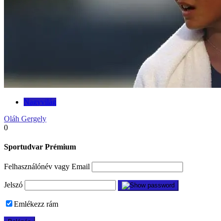
Nagyvilág
Oláh Gergely
0
Sportudvar Prémium
Felhasználónév vagy Email
Jelszó
Emlékezz rám