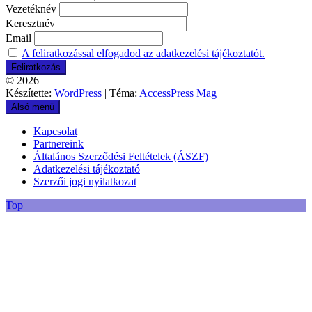
Vezetéknév
Keresztnév
Email
A feliratkozással elfogadod az adatkezelési tájékoztatót.
© 2026
Készítette:
WordPress
| Téma:
AccessPress Mag
Alsó menü
Kapcsolat
Partnereink
Általános Szerződési Feltételek (ÁSZF)
Adatkezelési tájékoztató
Szerzői jogi nyilatkozat
Top