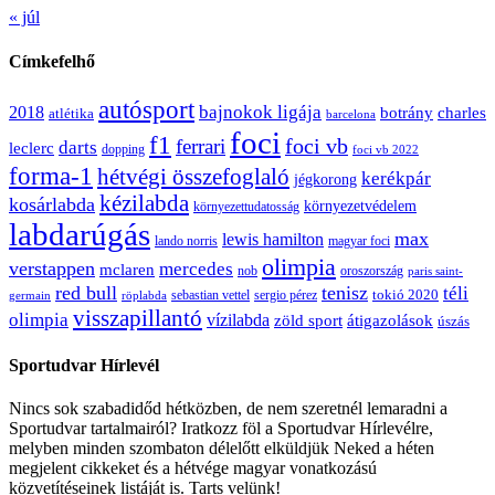
« júl
Címkefelhő
autósport
bajnokok ligája
2018
botrány
charles
atlétika
barcelona
foci
f1
ferrari
foci vb
darts
leclerc
dopping
foci vb 2022
forma-1
hétvégi összefoglaló
kerékpár
jégkorong
kézilabda
kosárlabda
környezetvédelem
környezettudatosság
labdarúgás
max
lewis hamilton
lando norris
magyar foci
olimpia
verstappen
mercedes
mclaren
oroszország
nob
paris saint-
red bull
tenisz
téli
sergio pérez
tokió 2020
röplabda
sebastian vettel
germain
visszapillantó
olimpia
vízilabda
átigazolások
zöld sport
úszás
Sportudvar Hírlevél
Nincs sok szabadidőd hétközben, de nem szeretnél lemaradni a
Sportudvar tartalmairól? Iratkozz föl a Sportudvar Hírlevélre,
melyben minden szombaton délelőtt elküldjük Neked a héten
megjelent cikkeket és a hétvége magyar vonatkozású
közvetítéseinek listáját is. Tarts velünk!