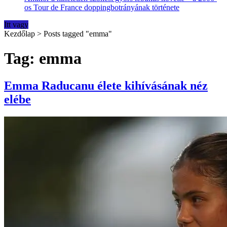
os Tour de France doppingbotrányának története
Itt vagy
Kezdőlap
>
Posts tagged "emma"
Tag: emma
Emma Raducanu élete kihívásának néz
elébe