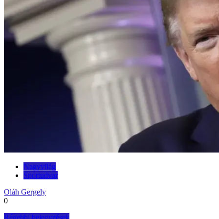
Nagyvilág
Sportudvar
Oláh Gergely
0
Régebbi bejegyzések