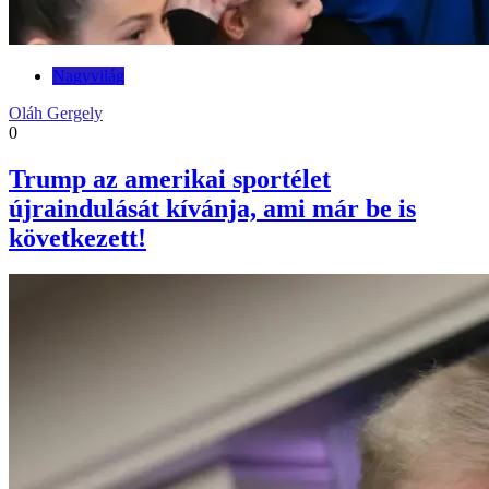
Nagyvilág
Oláh Gergely
0
Trump az amerikai sportélet
újraindulását kívánja, ami már be is
következett!