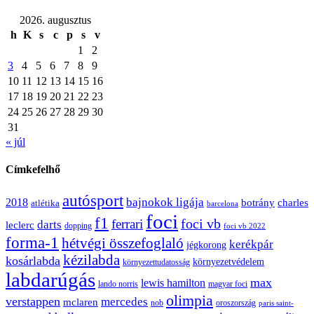
2026. augusztus
h
K
s
c
p
s
v
1
2
3
4
5
6
7
8
9
10
11
12
13
14
15
16
17
18
19
20
21
22
23
24
25
26
27
28
29
30
31
« júl
Címkefelhő
autósport
bajnokok ligája
2018
botrány
charles
atlétika
barcelona
foci
f1
ferrari
foci vb
darts
leclerc
dopping
foci vb 2022
forma-1
hétvégi összefoglaló
kerékpár
jégkorong
kézilabda
kosárlabda
környezetvédelem
környezettudatosság
labdarúgás
max
lewis hamilton
lando norris
magyar foci
olimpia
verstappen
mercedes
mclaren
oroszország
nob
paris saint-