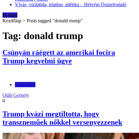
Vívás, vízilabda, triatlon, atlétika – Hétvégi Összefoglaló
Itt vagy
Kezdőlap
>
Posts tagged "donald trump"
Tag: donald trump
Csúnyán ráégett az amerikai focira
Trump kegyelmi ügye
Nagyvilág
Oláh Gergely
0
Trump kvázi megtiltotta, hogy
transzneműek nőkkel versenyezzenek