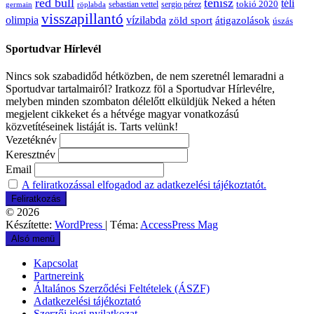
red bull
tenisz
téli
sergio pérez
tokió 2020
röplabda
sebastian vettel
germain
visszapillantó
olimpia
vízilabda
átigazolások
zöld sport
úszás
Sportudvar Hírlevél
Nincs sok szabadidőd hétközben, de nem szeretnél lemaradni a
Sportudvar tartalmairól? Iratkozz föl a Sportudvar Hírlevélre,
melyben minden szombaton délelőtt elküldjük Neked a héten
megjelent cikkeket és a hétvége magyar vonatkozású
közvetítéseinek listáját is. Tarts velünk!
Vezetéknév
Keresztnév
Email
A feliratkozással elfogadod az adatkezelési tájékoztatót.
© 2026
Készítette:
WordPress
| Téma:
AccessPress Mag
Alsó menü
Kapcsolat
Partnereink
Általános Szerződési Feltételek (ÁSZF)
Adatkezelési tájékoztató
Szerzői jogi nyilatkozat