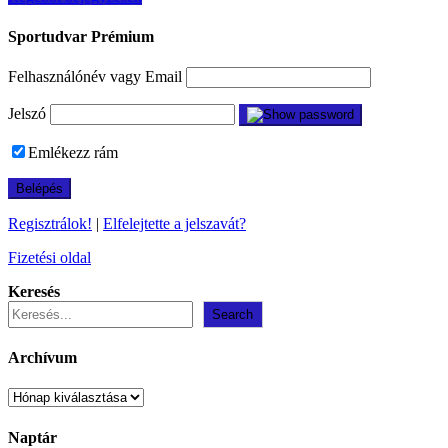
Bejegyzés
navigáció
Sportudvar Prémium
Felhasználónév vagy Email
Jelszó
Emlékezz rám
Regisztrálok!
|
Elfelejtette a jelszavát?
Fizetési oldal
Keresés
Search
Archívum
Archívum
Naptár