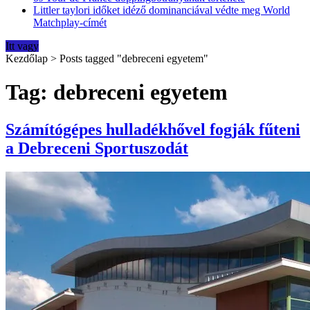
Littler taylori időket idéző dominanciával védte meg World
Matchplay-címét
Itt vagy
Kezdőlap
>
Posts tagged "debreceni egyetem"
Tag: debreceni egyetem
Számítógépes hulladékhővel fogják fűteni
a Debreceni Sportuszodát