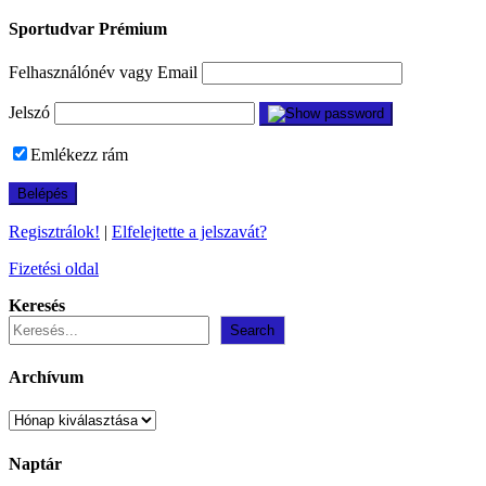
Sportudvar Prémium
Felhasználónév vagy Email
Jelszó
Emlékezz rám
Regisztrálok!
|
Elfelejtette a jelszavát?
Fizetési oldal
Keresés
Search
Archívum
Archívum
Naptár