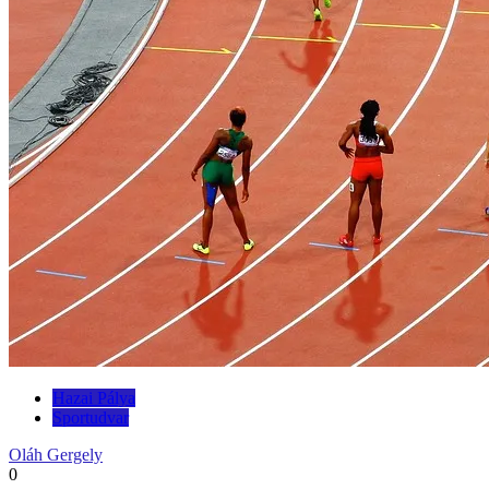
Hazai Pálya
Sportudvar
Oláh Gergely
0