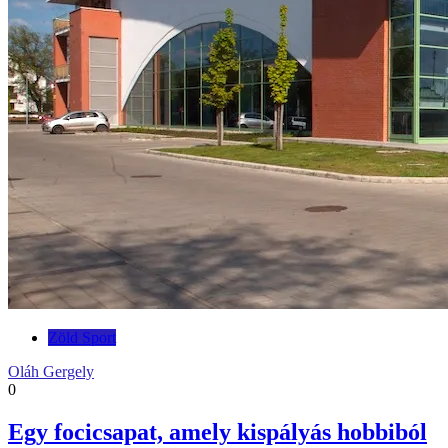
Zöld Sport
Oláh Gergely
0
Egy focicsapat, amely kispályás hobbiból