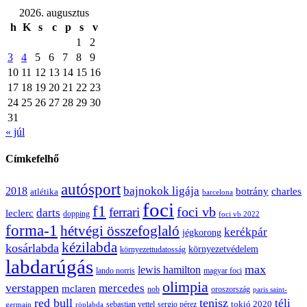
2026. augusztus
h
K
s
c
p
s
v
1
2
3
4
5
6
7
8
9
10
11
12
13
14
15
16
17
18
19
20
21
22
23
24
25
26
27
28
29
30
31
« júl
Címkefelhő
autósport
bajnokok ligája
2018
botrány
charles
atlétika
barcelona
foci
f1
ferrari
foci vb
darts
leclerc
dopping
foci vb 2022
forma-1
hétvégi összefoglaló
kerékpár
jégkorong
kézilabda
kosárlabda
környezetvédelem
környezettudatosság
labdarúgás
max
lewis hamilton
lando norris
magyar foci
olimpia
verstappen
mercedes
mclaren
oroszország
nob
paris saint-
red bull
tenisz
téli
sergio pérez
tokió 2020
röplabda
sebastian vettel
germain