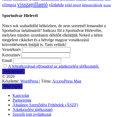
visszapillantó
olimpia
vízilabda
átigazolások
zöld sport
úszás
Sportudvar Hírlevél
Nincs sok szabadidőd hétközben, de nem szeretnél lemaradni a
Sportudvar tartalmairól? Iratkozz föl a Sportudvar Hírlevélre,
melyben minden szombaton délelőtt elküldjük Neked a héten
megjelent cikkeket és a hétvége magyar vonatkozású
közvetítéseinek listáját is. Tarts velünk!
Vezetéknév
Keresztnév
Email
A feliratkozással elfogadod az adatkezelési tájékoztatót.
© 2026
Készítette:
WordPress
| Téma:
AccessPress Mag
Alsó menü
Kapcsolat
Partnereink
Általános Szerződési Feltételek (ÁSZF)
Adatkezelési tájékoztató
Szerzői jogi nyilatkozat