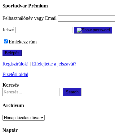
navigáció
Sportudvar Prémium
Felhasználónév vagy Email
Jelszó
Emlékezz rám
Regisztrálok!
|
Elfelejtette a jelszavát?
Fizetési oldal
Keresés
Search
Archívum
Archívum
Naptár