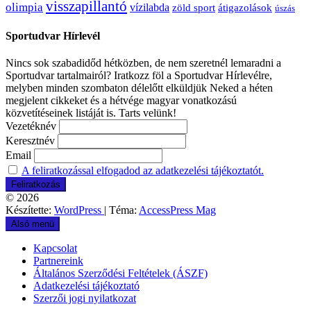
visszapillantó
olimpia
vízilabda
átigazolások
zöld sport
úszás
Sportudvar Hírlevél
Nincs sok szabadidőd hétközben, de nem szeretnél lemaradni a
Sportudvar tartalmairól? Iratkozz föl a Sportudvar Hírlevélre,
melyben minden szombaton délelőtt elküldjük Neked a héten
megjelent cikkeket és a hétvége magyar vonatkozású
közvetítéseinek listáját is. Tarts velünk!
Vezetéknév
Keresztnév
Email
A feliratkozással elfogadod az adatkezelési tájékoztatót.
© 2026
Készítette:
WordPress
| Téma:
AccessPress Mag
Alsó menü
Kapcsolat
Partnereink
Általános Szerződési Feltételek (ÁSZF)
Adatkezelési tájékoztató
Szerzői jogi nyilatkozat