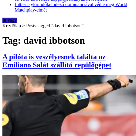
Littler taylori időket idéző dominanciával védte meg World
Matchplay-címét
Itt vagy
Kezdőlap
>
Posts tagged "david ibbotson"
Tag: david ibbotson
A pilóta is veszélyesnek találta az
Emiliano Salát szállító repülőgépet