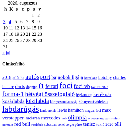
2026. augusztus
h
K
s
c
p
s
v
1
2
3
4
5
6
7
8
9
10
11
12
13
14
15
16
17
18
19
20
21
22
23
24
25
26
27
28
29
30
31
« júl
Címkefelhő
autósport
bajnokok ligája
2018
botrány
charles
atlétika
barcelona
foci
f1
ferrari
foci vb
darts
leclerc
dopping
foci vb 2022
forma-1
hétvégi összefoglaló
kerékpár
jégkorong
kézilabda
kosárlabda
környezetvédelem
környezettudatosság
labdarúgás
max
lewis hamilton
lando norris
magyar foci
olimpia
verstappen
mercedes
mclaren
oroszország
nob
paris saint-
red bull
tenisz
téli
sergio pérez
tokió 2020
röplabda
sebastian vettel
germain