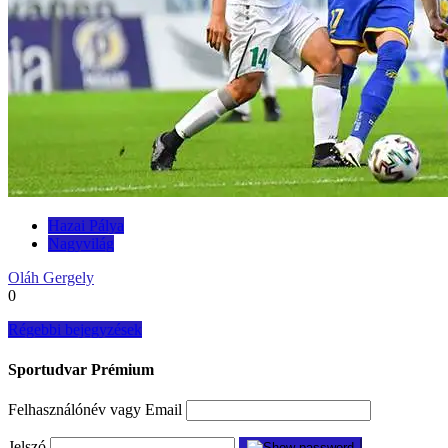
Hazai Pálya
Nagyvilág
Oláh Gergely
0
Bejegyzés
Régebbi bejegyzések
navigáció
Sportudvar Prémium
Felhasználónév vagy Email
Jelszó