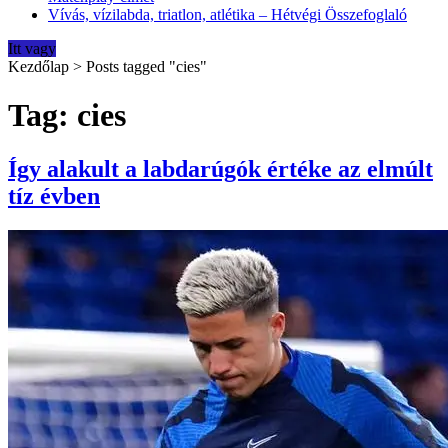
Vívás, vízilabda, triatlon, atlétika – Hétvégi Összefoglaló
Itt vagy
Kezdőlap
>
Posts tagged "cies"
Tag: cies
Így alakult a labdarúgók értéke az elmúlt
tíz évben