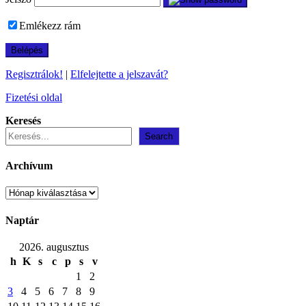
Emlékezz rám
Regisztrálok!
|
Elfelejtette a jelszavát?
Fizetési oldal
Keresés
Search
Archívum
Archívum
Naptár
2026. augusztus
h
K
s
c
p
s
v
1
2
3
4
5
6
7
8
9