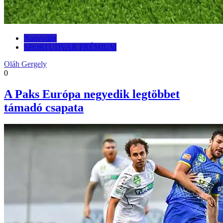
Nagyvilág
SPORTUDVAR PRÉMIUM
Oláh Gergely
0
A Paks Európa negyedik legtöbbet
támadó csapata