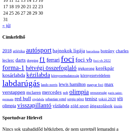
10
11
12
13
14
15
16
17
18
19
20
21
22
23
24
25
26
27
28
29
30
31
« júl
Címkefelhő
autósport
bajnokok ligája
2018
botrány
charles
atlétika
barcelona
foci
f1
ferrari
foci vb
darts
leclerc
dopping
foci vb 2022
forma-1
hétvégi összefoglaló
kerékpár
jégkorong
kézilabda
kosárlabda
környezetvédelem
környezettudatosság
labdarúgás
max
lewis hamilton
lando norris
magyar foci
olimpia
verstappen
mercedes
mclaren
oroszország
nob
paris saint-
red bull
tenisz
téli
sergio pérez
tokió 2020
röplabda
sebastian vettel
germain
visszapillantó
olimpia
vízilabda
átigazolások
zöld sport
úszás
Sportudvar Hírlevél
Nincs sok szabadidőd hétközben, de nem szeretnél lemaradni a