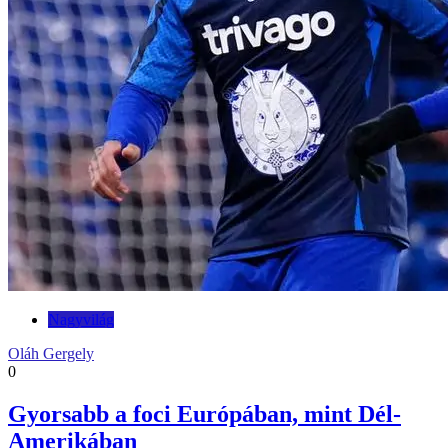
Nagyvilág
Oláh Gergely
0
Gyorsabb a foci Európában, mint Dél-
Amerikában