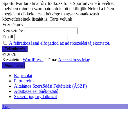
Sportudvar tartalmairól? Iratkozz föl a Sportudvar Hírlevélre,
melyben minden szombaton délelőtt elküldjük Neked a héten
megjelent cikkeket és a hétvége magyar vonatkozású
közvetítéseinek listáját is. Tarts velünk!
Vezetéknév
Keresztnév
Email
A feliratkozással elfogadod az adatkezelési tájékoztatót.
© 2026
Készítette:
WordPress
| Téma:
AccessPress Mag
Alsó menü
Kapcsolat
Partnereink
Általános Szerződési Feltételek (ÁSZF)
Adatkezelési tájékoztató
Szerzői jogi nyilatkozat
Top