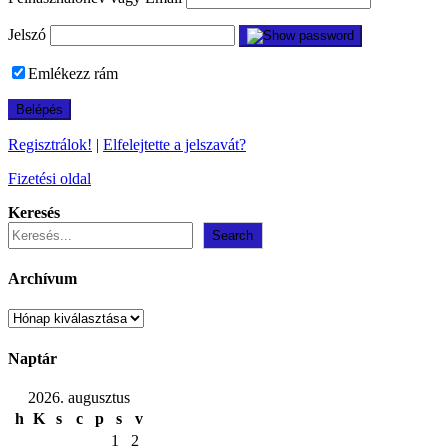
Jelszó
Emlékezz rám
Regisztrálok!
|
Elfelejtette a jelszavát?
Fizetési oldal
Keresés
Search
Archívum
Archívum
Naptár
2026. augusztus
h
K
s
c
p
s
v
1
2