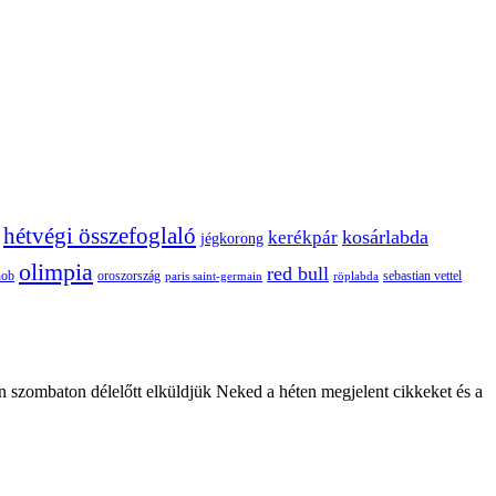
hétvégi összefoglaló
kosárlabda
kerékpár
jégkorong
olimpia
red bull
oroszország
nob
röplabda
sebastian vettel
paris saint-germain
n szombaton délelőtt elküldjük Neked a héten megjelent cikkeket és a