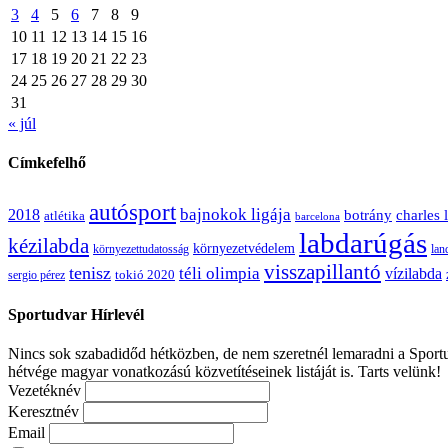
3
4
5
6
7
8
9
10
11
12
13
14
15
16
17
18
19
20
21
22
23
24
25
26
27
28
29
30
31
« júl
Címkefelhő
autósport
bajnokok ligája
2018
botrány
charles 
atlétika
barcelona
labdarúgás
kézilabda
környezetvédelem
környezettudatosság
lan
visszapillantó
tenisz
téli olimpia
vízilabda
sergio pérez
tokió 2020
Sportudvar Hírlevél
Nincs sok szabadidőd hétközben, de nem szeretnél lemaradni a Sportud
hétvége magyar vonatkozású közvetítéseinek listáját is. Tarts velünk!
Vezetéknév
Keresztnév
Email