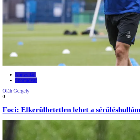
Nagyvilág
Sportudvar
Oláh Gergely
0
Foci: Elkerülhetetlen lehet a sérüléshullá