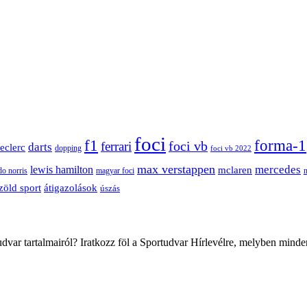
foci
f1
forma-1
ferrari
foci vb
darts
leclerc
dopping
foci vb 2022
max verstappen
mercedes
lewis hamilton
mclaren
do norris
magyar foci
átigazolások
zöld sport
úszás
var tartalmairól? Iratkozz föl a Sportudvar Hírlevélre, melyben minde