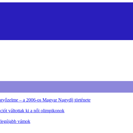
ő győzelme – a 2006-os Magyar Nagydíj története
iót váltottak ki a női olimpikonok
a legújabb vámok