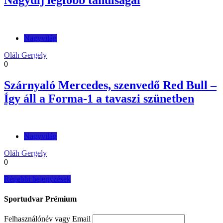
Nagyvilág
Oláh Gergely
0
Szárnyaló Mercedes, szenvedő Red Bull –
Így áll a Forma-1 a tavaszi szünetben
Nagyvilág
Oláh Gergely
0
Bejegyzés
Régebbi bejegyzések
navigáció
Sportudvar Prémium
Felhasználónév vagy Email