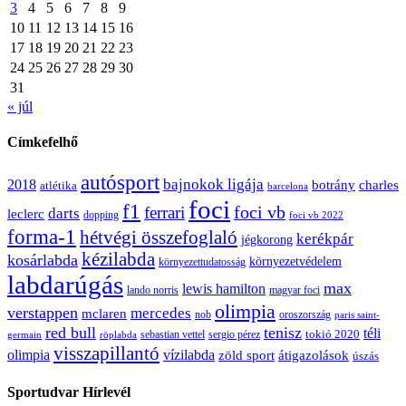
3
4
5
6
7
8
9
10
11
12
13
14
15
16
17
18
19
20
21
22
23
24
25
26
27
28
29
30
31
« júl
Címkefelhő
autósport
bajnokok ligája
2018
botrány
charles
atlétika
barcelona
foci
f1
ferrari
foci vb
darts
leclerc
dopping
foci vb 2022
forma-1
hétvégi összefoglaló
kerékpár
jégkorong
kézilabda
kosárlabda
környezetvédelem
környezettudatosság
labdarúgás
max
lewis hamilton
lando norris
magyar foci
olimpia
verstappen
mercedes
mclaren
oroszország
nob
paris saint-
red bull
tenisz
téli
sergio pérez
tokió 2020
röplabda
sebastian vettel
germain
visszapillantó
olimpia
vízilabda
átigazolások
zöld sport
úszás
Sportudvar Hírlevél