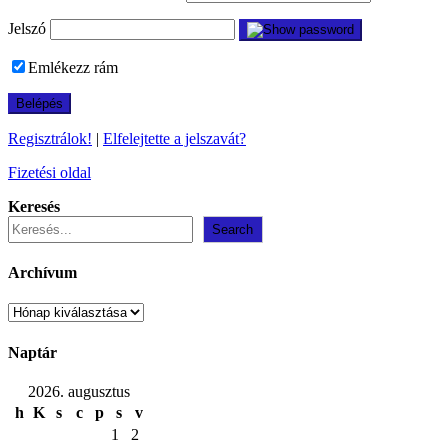
Jelszó
Emlékezz rám
Regisztrálok!
|
Elfelejtette a jelszavát?
Fizetési oldal
Keresés
Search
Archívum
Archívum
Naptár
2026. augusztus
h
K
s
c
p
s
v
1
2