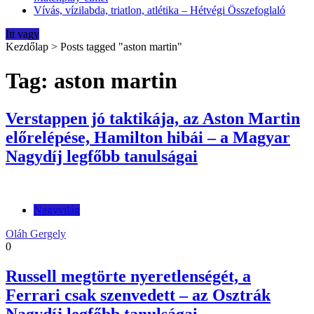
Vívás, vízilabda, triatlon, atlétika – Hétvégi Összefoglaló
Itt vagy
Kezdőlap
>
Posts tagged "aston martin"
Tag: aston martin
Verstappen jó taktikája, az Aston Martin
előrelépése, Hamilton hibái – a Magyar
Nagydíj legfőbb tanulságai
Nagyvilág
Oláh Gergely
0
Russell megtörte nyeretlenségét, a
Ferrari csak szenvedett – az Osztrák
Nagydíj legfőbb tanulságai