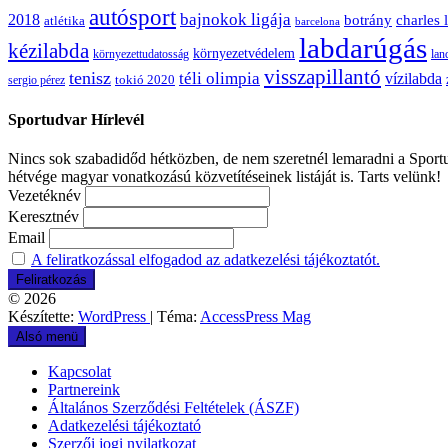
autósport
bajnokok ligája
2018
botrány
charles 
atlétika
barcelona
labdarúgás
kézilabda
környezetvédelem
környezettudatosság
lan
visszapillantó
tenisz
téli olimpia
vízilabda
sergio pérez
tokió 2020
Sportudvar Hírlevél
Nincs sok szabadidőd hétközben, de nem szeretnél lemaradni a Sportud
hétvége magyar vonatkozású közvetítéseinek listáját is. Tarts velünk!
Vezetéknév
Keresztnév
Email
A feliratkozással elfogadod az adatkezelési tájékoztatót.
© 2026
Készítette:
WordPress
| Téma:
AccessPress Mag
Alsó menü
Kapcsolat
Partnereink
Általános Szerződési Feltételek (ÁSZF)
Adatkezelési tájékoztató
Szerzői jogi nyilatkozat