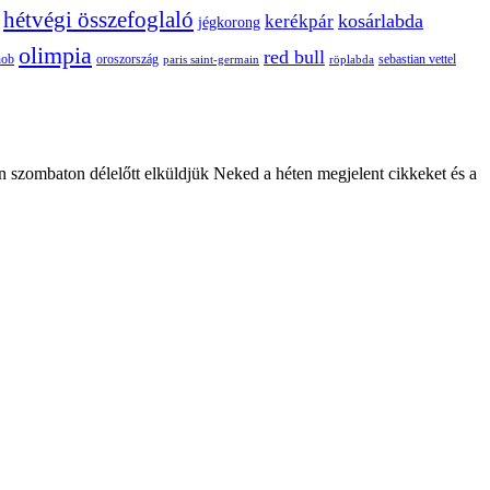
hétvégi összefoglaló
kosárlabda
kerékpár
jégkorong
olimpia
red bull
oroszország
nob
röplabda
sebastian vettel
paris saint-germain
n szombaton délelőtt elküldjük Neked a héten megjelent cikkeket és a