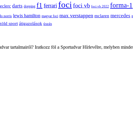
foci
f1
forma-1
ferrari
foci vb
darts
leclerc
dopping
foci vb 2022
max verstappen
mercedes
lewis hamilton
mclaren
do norris
magyar foci
átigazolások
zöld sport
úszás
var tartalmairól? Iratkozz föl a Sportudvar Hírlevélre, melyben minde