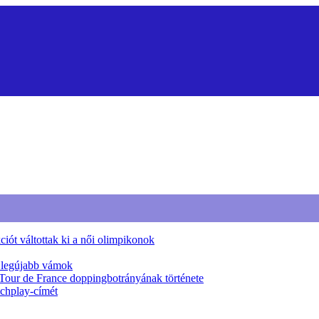
iót váltottak ki a női olimpikonok
a legújabb vámok
 Tour de France doppingbotrányának története
tchplay-címét