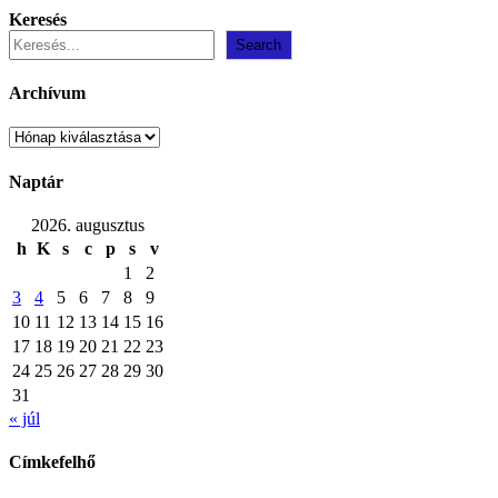
Keresés
Search
Archívum
Archívum
Naptár
2026. augusztus
h
K
s
c
p
s
v
1
2
3
4
5
6
7
8
9
10
11
12
13
14
15
16
17
18
19
20
21
22
23
24
25
26
27
28
29
30
31
« júl
Címkefelhő