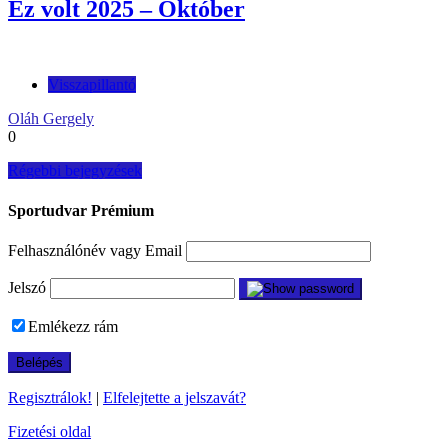
Ez volt 2025 – Október
Visszapillantó
Oláh Gergely
0
Bejegyzés
Régebbi bejegyzések
navigáció
Sportudvar Prémium
Felhasználónév vagy Email
Jelszó
Emlékezz rám
Regisztrálok!
|
Elfelejtette a jelszavát?
Fizetési oldal