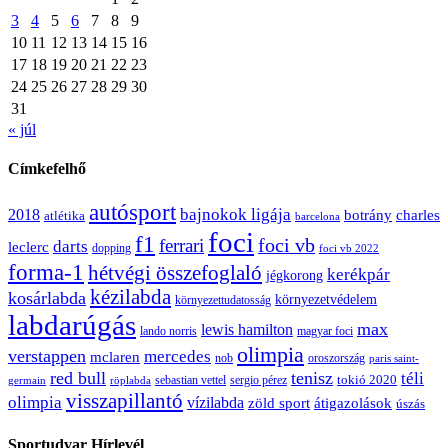
3
4
5
6
7
8
9
10
11
12
13
14
15
16
17
18
19
20
21
22
23
24
25
26
27
28
29
30
31
« júl
Címkefelhő
autósport
bajnokok ligája
2018
botrány
charles
atlétika
barcelona
foci
f1
ferrari
foci vb
darts
leclerc
dopping
foci vb 2022
forma-1
hétvégi összefoglaló
kerékpár
jégkorong
kézilabda
kosárlabda
környezetvédelem
környezettudatosság
labdarúgás
max
lewis hamilton
lando norris
magyar foci
olimpia
verstappen
mercedes
mclaren
oroszország
nob
paris saint-
red bull
tenisz
téli
sergio pérez
tokió 2020
röplabda
sebastian vettel
germain
visszapillantó
olimpia
vízilabda
átigazolások
zöld sport
úszás
Sportudvar Hírlevél