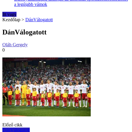
a legújabb vámok
Itt vagy
Kezdőlap
>
DánVálogatott
DánVálogatott
Oláh Gergely
0
Post
Előző cikk
DánVálogatott