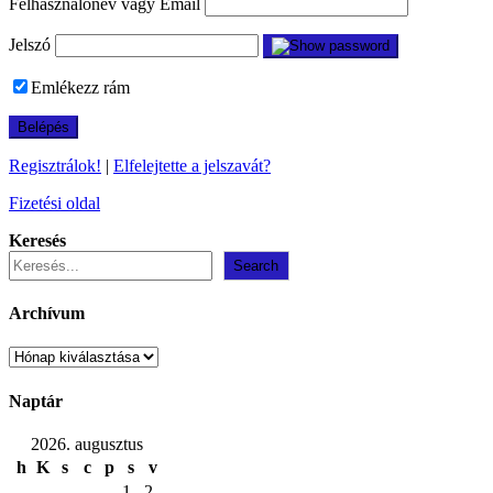
Felhasználónév vagy Email
Jelszó
Emlékezz rám
Regisztrálok!
|
Elfelejtette a jelszavát?
Fizetési oldal
Keresés
Search
Archívum
Archívum
Naptár
2026. augusztus
h
K
s
c
p
s
v
1
2