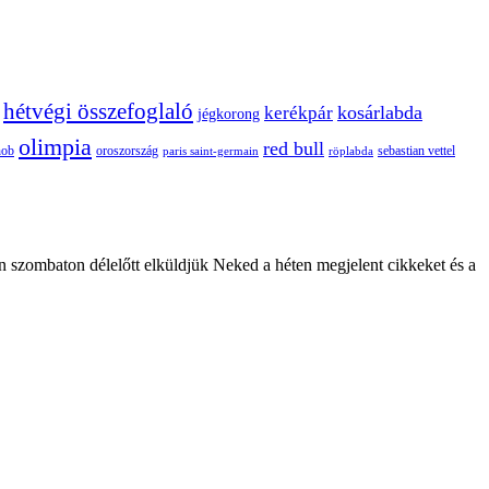
hétvégi összefoglaló
kosárlabda
kerékpár
jégkorong
olimpia
red bull
oroszország
nob
röplabda
sebastian vettel
paris saint-germain
n szombaton délelőtt elküldjük Neked a héten megjelent cikkeket és a