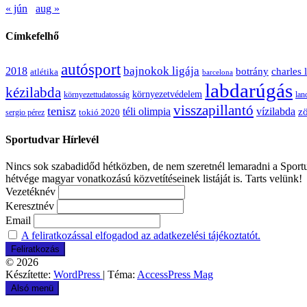
« jún
aug »
Címkefelhő
autósport
bajnokok ligája
2018
botrány
charles 
atlétika
barcelona
labdarúgás
kézilabda
környezetvédelem
környezettudatosság
lan
visszapillantó
tenisz
téli olimpia
vízilabda
zö
sergio pérez
tokió 2020
Sportudvar Hírlevél
Nincs sok szabadidőd hétközben, de nem szeretnél lemaradni a Sportud
hétvége magyar vonatkozású közvetítéseinek listáját is. Tarts velünk!
Vezetéknév
Keresztnév
Email
A feliratkozással elfogadod az adatkezelési tájékoztatót.
© 2026
Készítette:
WordPress
| Téma:
AccessPress Mag
Alsó menü