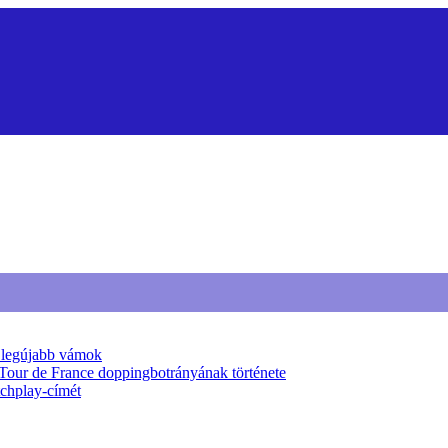
a legújabb vámok
 Tour de France doppingbotrányának története
tchplay-címét