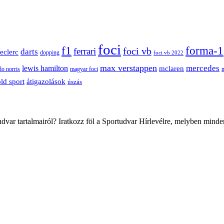
foci
f1
forma-1
ferrari
foci vb
darts
leclerc
dopping
foci vb 2022
max verstappen
mercedes
lewis hamilton
mclaren
do norris
magyar foci
átigazolások
ld sport
úszás
var tartalmairól? Iratkozz föl a Sportudvar Hírlevélre, melyben minde