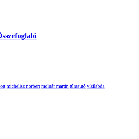
Összefoglaló
ott
michelisz norbert
molnár martin
túraautó
vízilabda