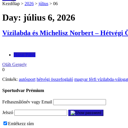
Kezdőlap
>
2026
>
július
>
06
Day: július 6, 2026
Vízilabda és Michelisz Norbert – Hétvégi 
Hazai Pálya
Oláh Gergely
0
Címkék:
autósport
hétvégi összefoglaló
magyar férfi vízilabda-válogat
Sportudvar Prémium
Felhasználónév vagy Email
Jelszó
Emlékezz rám