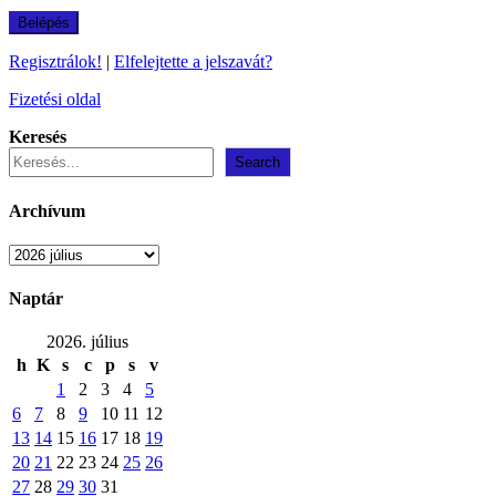
Regisztrálok!
|
Elfelejtette a jelszavát?
Fizetési oldal
Keresés
Search
Archívum
Archívum
Naptár
2026. július
h
K
s
c
p
s
v
1
2
3
4
5
6
7
8
9
10
11
12
13
14
15
16
17
18
19
20
21
22
23
24
25
26
27
28
29
30
31