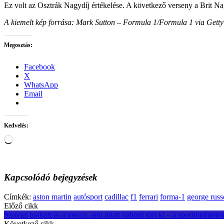
Ez volt az Osztrák Nagydíj értékelése. A következő verseny a Brit Na
A kiemelt kép forrása: Mark Sutton – Formula 1/Formula 1 via Gett
Megosztás:
Facebook
X
WhatsApp
Email
Kedvelés:
Loading…
Kapcsolódó bejegyzések
Címkék:
aston martin
autósport
cadillac
f1
ferrari
forma-1
george russ
Post
Előző cikk
Szovjet bojkott és a meccs, ami miatt háború tört ki – a sporttörténel
navigation
Következő cikk