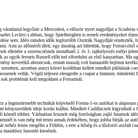
váratlanul legyőzte a Mercedest, s először nyert nagydíjat a Scuderia
d Charles Leclerc-t abban, hogy Spielbergben is remek eredményeket érj
dése sem. Idén minden idők legforróbb Osztrák Nagydíját rendezték, hisz
ni. Ami az időmérőt illeti, egy darabig azt hihettük, hogy Ferrari-első
nek ellenére a szerencsésnek mondható 2. és 3. rajthelyezés esélyt jelent
ak az egyik ferraris Russell előtt tud elfordulni az első kanyarban. Ma
emény keverékű abroncsok, emiatt muszáj volt hamarabb bejönni kerék
 szemben, azonban annyi körrel korábban kellett mindkét pilótának cser
ssenek velük. Végül teljesen elengedte a csapat a futamot, mindenki be
g sok problémát kell megoldani a Ferrarinál.
 a legmodernebb technikát képviselő Forma-1-es autókat is alaposan 
tt kényszerültek ideje korán kiállni. Mindkét Cadillacnek kigyulladt a
26 körnél többet. Várhatóan lesznek még forróságban zajló futamok idé
liamsnél is van még mit tenni annak érdekében, hogy jobba bírják az aut
nehéz lenne megélni a Földön, s erre a hőség és a tűzforró aszfalt csa
a maiakhoz hasonló kiesések.