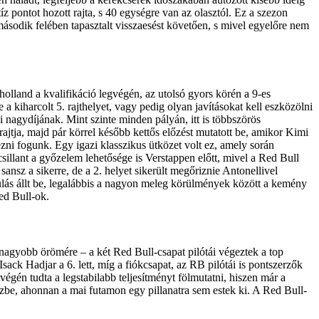
z pontot hozott rajta, s 40 egységre van az olasztól. Ez a szezon
második felében tapasztalt visszaesést követően, s mivel egyelőre nem
lland a kvalifikáció legvégén, az utolsó gyors körén a 9-es
 a kiharcolt 5. rajthelyet, vagy pedig olyan javításokat kell eszközölni
i nagydíjának. Mint szinte minden pályán, itt is többszörös
rajtja, majd pár körrel később kettős előzést mutatott be, amikor Kimi
zni fogunk. Egy igazi klasszikus ütközet volt ez, amely során
illant a győzelem lehetősége is Verstappen előtt, mivel a Red Bull
ansz a sikerre, de a 2. helyet sikerült megőriznie Antonellivel
ulás állt be, legalábbis a nagyon meleg körülmények között a kemény
ed Bull-ok.
gnagyobb örömére – a két Red Bull-csapat pilótái végeztek a top
ack Hadjar a 6. lett, míg a fiókcsapat, az RB pilótái is pontszerzők
végén tudta a legstabilabb teljesítményt fölmutatni, hiszen már a
tízbe, ahonnan a mai futamon egy pillanatra sem estek ki. A Red Bull-