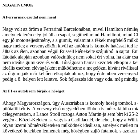
NEGATÍVUMOK
A Ferrarinak ezúttal nem ment
Nagy volt az öröm a Ferrarinál Barcelonában, mivel Hamilton némileg 
amelynek terén elég jól áll a csapat, segítheti mind Hamiltont, min
egy jó motorteljesítmény, s a gumik, valamint a fékek megfelelő műkö
nagy meleg a versenyzőkön kívül az autókra is komoly hatással tud len
álltak az élen, azonban végül Russell kiénekelte szájukból a sajtot. En
látottak alapján azonban valószínűleg nem sokat ért volna, ha akár cs
nem ideális gumikezelés volt. Túlságosan hamar kezdtek elkopni a k
ideális esetben elévágásként működhetne a megelőzni kívánt riválissal
az ő gumijaik már kellően elkoptak ahhoz, hogy érdemben versenyezhe
pedig a 8. helyen lett leintve. Sok fejlesztés ide vagy oda, még mindi
Az F1-es autók sem bírják a hőséget
Ahogy Magyarországon, úgy Ausztriában is komoly hőség tombol, s ez
pilótafülkék is. A verseny első negyedében többen is műszaki hiba mia
célegyenesben, s Lance Stroll rozoga Aston Martin-ja sem bírt ki 25-
végén a Közel-Keleten is, vagyis a Cadillacnél, de lehet, hogy a Wil
olyan üzemi hőmérsékleteken működnek ideálisan, amelyek mellett már 
következő hetekben lennének még hőségben zajló futamok, s azokon 