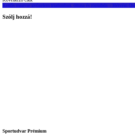
Kettős magyar győzelem triatlonban, öttusa és röplabda – Hétvégi Ös
Szólj hozzá!
Sportudvar Prémium