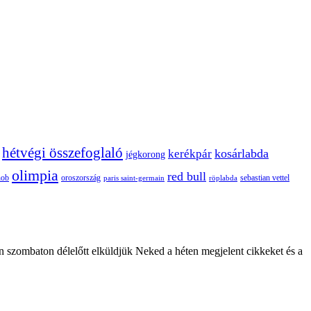
hétvégi összefoglaló
kosárlabda
kerékpár
jégkorong
olimpia
red bull
oroszország
nob
röplabda
sebastian vettel
paris saint-germain
n szombaton délelőtt elküldjük Neked a héten megjelent cikkeket és a