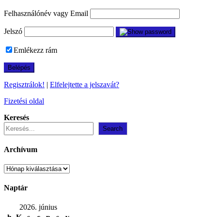
Felhasználónév vagy Email
Jelszó
Emlékezz rám
Regisztrálok!
|
Elfelejtette a jelszavát?
Fizetési oldal
Keresés
Search
Archívum
Archívum
Naptár
2026. június