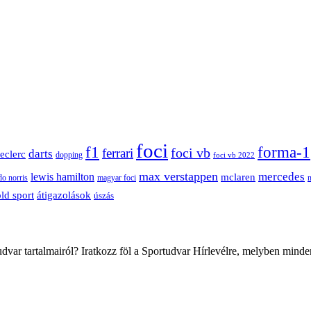
foci
f1
forma-1
ferrari
foci vb
darts
leclerc
dopping
foci vb 2022
max verstappen
mercedes
lewis hamilton
mclaren
do norris
magyar foci
átigazolások
ld sport
úszás
var tartalmairól? Iratkozz föl a Sportudvar Hírlevélre, melyben minde