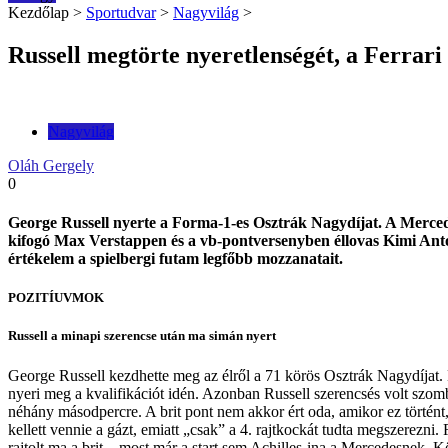
Kezdőlap
>
Sportudvar
>
Nagyvilág
>
Russell megtörte nyeretlenségét, a Ferrari
Nagyvilág
Oláh Gergely
0
George Russell nyerte a Forma-1-es Osztrák Nagydíjat. A Mercede
kifogó Max Verstappen és a vb-pontversenyben éllovas Kimi Antone
értékelem a spielbergi futam legfőbb mozzanatait.
POZITÍUVMOK
Russell a minapi szerencse után ma simán nyert
George Russell kezdhette meg az élről a 71 körös Osztrák Nagydíjat.
nyeri meg a kvalifikációt idén. Azonban Russell szerencsés volt szom
néhány másodpercre. A brit pont nem akkor ért oda, amikor ez történt,
kellett vennie a gázt, emiatt „csak” a 4. rajtkockát tudta megszerezn
rajtolt ma a brit – most már a start sem Achilles-ina a Mercedesnek. 