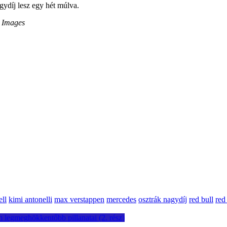
gydíj lesz egy hét múlva.
y Images
ell
kimi antonelli
max verstappen
mercedes
osztrák nagydíj
red bull
red
em legmeghökkentőbb pillanatai (2. rész)