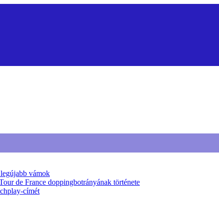
a legújabb vámok
 Tour de France doppingbotrányának története
tchplay-címét