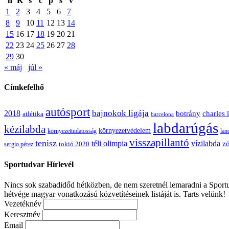
h
K
s
c
p
s
v
1
2
3
4
5
6
7
8
9
10
11
12
13
14
15
16
17
18
19
20
21
22
23
24
25
26
27
28
29
30
« máj
júl »
Címkefelhő
autósport
bajnokok ligája
2018
botrány
charles 
atlétika
barcelona
labdarúgás
kézilabda
környezetvédelem
környezettudatosság
lan
visszapillantó
tenisz
téli olimpia
vízilabda
zö
sergio pérez
tokió 2020
Sportudvar Hírlevél
Nincs sok szabadidőd hétközben, de nem szeretnél lemaradni a Sportud
hétvége magyar vonatkozású közvetítéseinek listáját is. Tarts velünk!
Vezetéknév
Keresztnév
Email