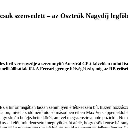
 csak szenvedett – az Osztrák Nagydíj legfő
s brit versenyzője a szezonnyitó Ausztrál GP-t követően tudott i
lli állhattak föl. A Ferrari gyenge hétvégét zár, míg az RB erőset
 Ez a hír önmagában lassan semmilyen értékkel sem bír, hiszen hozzás
baton, mivel az időmérő utolsó másodperceiben Max Verstappen eldobta 
 így simán befejezhette körét, amivel megszerezte a pole pozíciót. Nem 
i. Russell előtt mindenesetre megnyílt az út afelé, hogy csökkentse hát
Könnyedén megtartotta vezető helyét, majd a versenyen jellemzően az éle