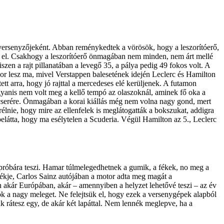
 versenyzőjeként. Abban reménykedtek a vörösök, hogy a leszorítóerő,
en el. Csakhogy a leszorítóerő önmagában nem minden, nem árt mellé
en a rajt pillanatában a levegő 35, a pálya pedig 49 fokos volt. A
 sor lesz ma, mivel Verstappen balesetének idején Leclerc és Hamilton
ett arra, hogy jó rajttal a mercedeses elé kerüljenek. A futamon
 ugyanis nem volt meg a kellő tempó az olaszoknál, aminek fő oka a
cserére. Önmagában a korai kiállás még nem volna nagy gond, mert
élnie, hogy mire az ellenfelek is meglátogatták a bokszukat, addigra
látta, hogy ma esélytelen a Scuderia. Végül Hamilton az 5., Leclerc
próbára teszi. Hamar túlmelegedhetnek a gumik, a fékek, no meg a
 fékje, Carlos Sainz autójában a motor adta meg magát a
n akár Európában, akár – amennyiben a helyzet lehetővé teszi – az év
ók a nagy meleget. Ne felejtsük el, hogy ezek a versenygépek alapból
k rátesz egy, de akár két lapáttal. Nem lennék meglepve, ha a