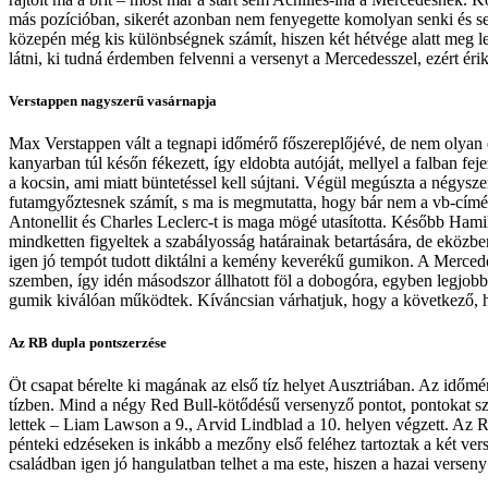
más pozícióban, sikerét azonban nem fenyegette komolyan senki és semm
közepén még kis különbségnek számít, hiszen két hétvége alatt meg leh
látni, ki tudná érdemben felvenni a versenyt a Mercedesszel, ezért érik
Verstappen nagyszerű vasárnapja
Max Verstappen vált a tegnapi időmérő főszereplőjévé, de nem olyan 
kanyarban túl későn fékezett, így eldobta autóját, mellyel a falban fej
a kocsin, ami miatt büntetéssel kell sújtani. Végül megúszta a négysze
futamgyőztesnek számít, s ma is megmutatta, hogy bár nem a vb-címért v
Antonellit és Charles Leclerc-t is maga mögé utasította. Később Hamil
mindketten figyeltek a szabályosság határainak betartására, de eközb
igen jó tempót tudott diktálni a kemény keverékű gumikon. A Mercedeshe
szemben, így idén másodszor állhatott föl a dobogóra, egyben legjob
gumik kiválóan működtek. Kíváncsian várhatjuk, hogy a következő, ha
Az RB dupla pontszerzése
Öt csapat bérelte ki magának az első tíz helyet Ausztriában. Az időmé
tízben. Mind a négy Red Bull-kötődésű versenyző pontot, pontokat szerz
lettek – Liam Lawson a 9., Arvid Lindblad a 10. helyen végzett. Az RB 
pénteki edzéseken is inkább a mezőny első feléhez tartoztak a két ver
családban igen jó hangulatban telhet a ma este, hiszen a hazai verseny e