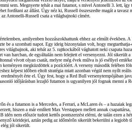
i sem. Megnyerte tehát a mai futamot, s mivel Antonelli 3. lett, így tí
et fordítani az állást. Úgy néz ki, Russell összeszedte magát a tavasz 
 az Antonelli-Russell csata a világbajnoki címért.
értelemben, amilyenben hozzászokhattunk ehhez az elmúlt években. A ho
ezte be a szombati napot. Egy ideig bizonytalan volt, hogy megtarthatja-e
res világbajnok, aki tehát az 5. rajtkockából vághatott neki csapata haza
an harcban, de egyáltalán nem felejtett el versenyezni. Jól sikerült a 
tonnal vívott olyan csatát, melyre még évek múlva is jó eséllyel emléke
en keményen megküzdöttek a pozícióért. A verseny második felében fölcs
z képest időben eltolt stratégia miatt azonban végül nem nyílt reális s
b eredményét érte el. Úgy fest, hogy a Red Bull versenytempójában jav
sonló időjárásban lezajló futamon is ugyanilyen jól fognak menni a R
rőn és a futamon is a Mercedes, a Ferrari, a McLaren és – a hazaiak le
ett, hiszen a már említett Max Verstappen mellett annak csapattársa, Is
idén nem először tudott kettős pontszerzést elérni, de talán ezen a hét
senyző köridejei, aztán pedig az időmérőn sikerült bekerülni a legjobb 
lég jól sikerült.