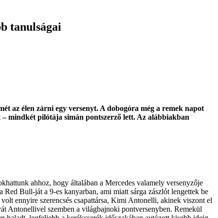
bb tanulságai
smét az élen zárni egy versenyt. A dobogóra még a remek napot
 – mindkét pilótája simán pontszerző lett. Az alábbiakban
zokhattunk ahhoz, hogy általában a Mercedes valamely versenyzője
Red Bull-ját a 9-es kanyarban, ami miatt sárga zászlót lengettek be
volt ennyire szerencsés csapattársa, Kimi Antonelli, akinek viszont el
rányát Antonellivel szemben a világbajnoki pontversenyben. Remekül
n haladt, legfeljebb a kerékcserék időszakában autózott kisebb ideig