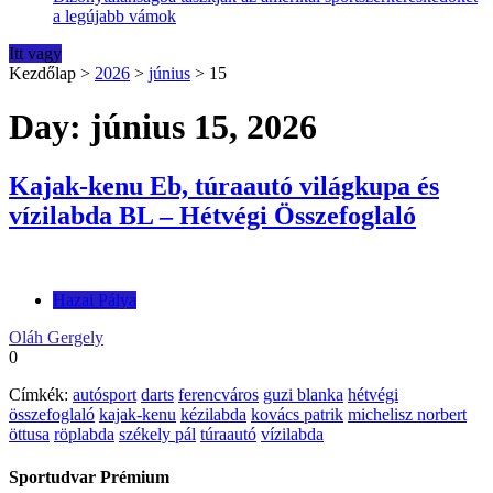
a legújabb vámok
Itt vagy
Kezdőlap
>
2026
>
június
>
15
Day: június 15, 2026
Kajak-kenu Eb, túraautó világkupa és
vízilabda BL – Hétvégi Összefoglaló
Hazai Pálya
Oláh Gergely
0
Címkék:
autósport
darts
ferencváros
guzi blanka
hétvégi
összefoglaló
kajak-kenu
kézilabda
kovács patrik
michelisz norbert
öttusa
röplabda
székely pál
túraautó
vízilabda
Sportudvar Prémium