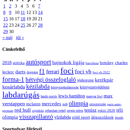
1
2
3
4
5
6
7
8
9
10
11
12
13
14
15
16
17
18
19
20
21
22
23
24
25
26
27
28
29
30
« máj
júl »
Címkefelhő
autósport
bajnokok ligája
2018
botrány
charles
atlétika
barcelona
foci
f1
ferrari
foci vb
darts
leclerc
dopping
foci vb 2022
forma-1
hétvégi összefoglaló
kerékpár
jégkorong
kézilabda
kosárlabda
környezetvédelem
környezettudatosság
labdarúgás
max
lewis hamilton
lando norris
magyar foci
olimpia
verstappen
mercedes
mclaren
oroszország
nob
paris saint-
red bull
tenisz
téli
sergio pérez
tokió 2020
röplabda
sebastian vettel
germain
visszapillantó
olimpia
vízilabda
átigazolások
zöld sport
úszás
Sportudvar Hírlevél