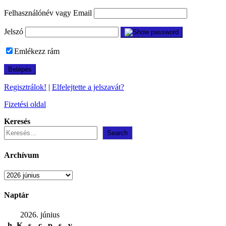
Felhasználónév vagy Email
Jelszó
Emlékezz rám
Regisztrálok!
|
Elfelejtette a jelszavát?
Fizetési oldal
Keresés
Search
Archívum
Archívum
Naptár
2026. június
h
K
s
c
p
s
v