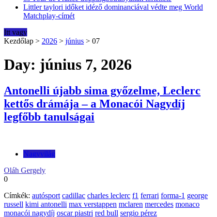
Littler taylori időket idéző dominanciával védte meg World
Matchplay-címét
Itt vagy
Kezdőlap
>
2026
>
június
>
07
Day: június 7, 2026
Antonelli újabb sima győzelme, Leclerc
kettős drámája – a Monacói Nagydíj
legfőbb tanulságai
Nagyvilág
Oláh Gergely
0
Címkék:
autósport
cadillac
charles leclerc
f1
ferrari
forma-1
george
russell
kimi antonelli
max verstappen
mclaren
mercedes
monaco
monacói nagydíj
oscar piastri
red bull
sergio pérez