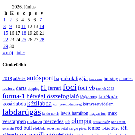
2026. június
h
K
s
c
p
s
v
1
2
3
4
5
6
7
8
9
10
11
12
13
14
15
16
17
18
19
20
21
22
23
24
25
26
27
28
29
30
« máj
júl »
Címkefelhő
autósport
bajnokok ligája
2018
botrány
charles
atlétika
barcelona
foci
f1
ferrari
foci vb
darts
leclerc
dopping
foci vb 2022
forma-1
hétvégi összefoglaló
kerékpár
jégkorong
kézilabda
kosárlabda
környezetvédelem
környezettudatosság
labdarúgás
max
lewis hamilton
lando norris
magyar foci
olimpia
verstappen
mercedes
mclaren
oroszország
nob
paris saint-
red bull
tenisz
téli
sergio pérez
tokió 2020
röplabda
sebastian vettel
germain
visszapillantó