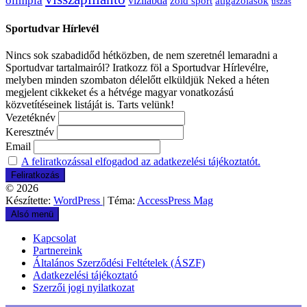
olimpia
vízilabda
átigazolások
zöld sport
úszás
Sportudvar Hírlevél
Nincs sok szabadidőd hétközben, de nem szeretnél lemaradni a
Sportudvar tartalmairól? Iratkozz föl a Sportudvar Hírlevélre,
melyben minden szombaton délelőtt elküldjük Neked a héten
megjelent cikkeket és a hétvége magyar vonatkozású
közvetítéseinek listáját is. Tarts velünk!
Vezetéknév
Keresztnév
Email
A feliratkozással elfogadod az adatkezelési tájékoztatót.
© 2026
Készítette:
WordPress
| Téma:
AccessPress Mag
Alsó menü
Kapcsolat
Partnereink
Általános Szerződési Feltételek (ÁSZF)
Adatkezelési tájékoztató
Szerzői jogi nyilatkozat