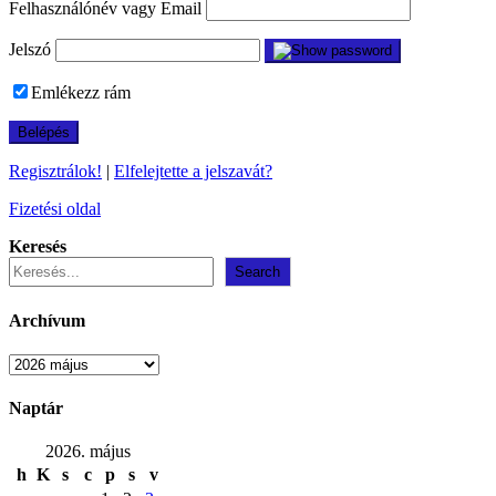
Felhasználónév vagy Email
Jelszó
Emlékezz rám
Regisztrálok!
|
Elfelejtette a jelszavát?
Fizetési oldal
Keresés
Search
Archívum
Archívum
Naptár
2026. május
h
K
s
c
p
s
v