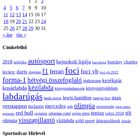
1
2
3
4
5
6
7
8
9
10
11
12
13
14
15
16
17
18
19
20
21
22
23
24
25
26
27
28
29
30
31
« ápr
jún »
Címkefelhő
autósport
bajnokok ligája
2018
botrány
charles
atlétika
barcelona
foci
f1
ferrari
foci vb
darts
leclerc
dopping
foci vb 2022
forma-1
hétvégi összefoglaló
kerékpár
jégkorong
kézilabda
kosárlabda
környezetvédelem
környezettudatosság
labdarúgás
max
lewis hamilton
lando norris
magyar foci
olimpia
verstappen
mercedes
mclaren
oroszország
nob
paris saint-
red bull
tenisz
téli
sergio pérez
tokió 2020
röplabda
sebastian vettel
germain
visszapillantó
olimpia
vízilabda
átigazolások
zöld sport
úszás
Sportudvar Hírlevél