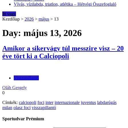
Vívás, vízilabda, triatlon, atlétika – Hétvégi Összefoglaló
Itt vagy
Kezdőlap
>
2026
>
május
>
13
Day: május 13, 2026
Amikor a sikervágy túl messzire visz – 20
éve tört ki a Calciopoli
Visszapillantó
Oláh Gergely
0
Címkék:
calciopoli
foci
inter
internazionale
juventus
labdarúgás
milan
olasz foci
visszapillantó
Sportudvar Prémium