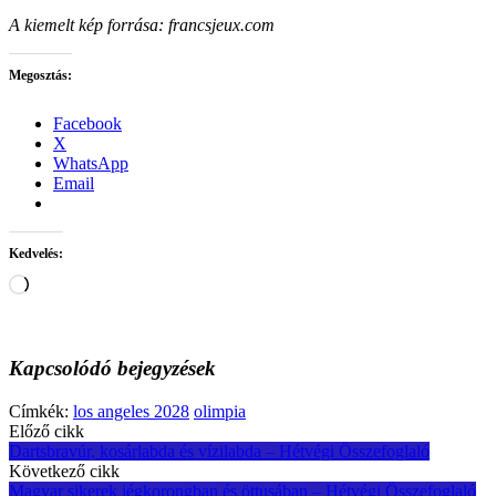
A kiemelt kép forrása: francsjeux.com
Megosztás:
Facebook
X
WhatsApp
Email
Kedvelés:
Loading…
Kapcsolódó bejegyzések
Címkék:
los angeles 2028
olimpia
Post
Előző cikk
Dartsbravúr, kosárlabda és vízilabda – Hétvégi Összefoglaló
navigation
Következő cikk
Magyar sikerek jégkorongban és öttusában – Hétvégi Összefoglaló