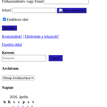
Felhasználónév vagy Email
Jelszó
Emlékezz rám
Regisztrálok!
|
Elfelejtette a jelszavát?
Fizetési oldal
Keresés
Search
Archívum
Archívum
Naptár
2026. április
h
K
s
c
p
s
v