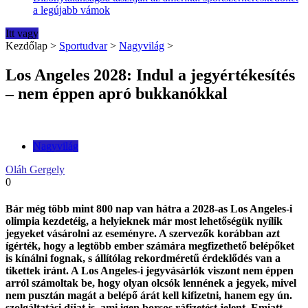
a legújabb vámok
Itt vagy
Kezdőlap
>
Sportudvar
>
Nagyvilág
>
Los Angeles 2028: Indul a jegyértékesítés
– nem éppen apró bukkanókkal
Nagyvilág
Oláh Gergely
0
Bár még több mint 800 nap van hátra a 2028-as Los Angeles-i
olimpia kezdetéig, a helyieknek már most lehetőségük nyílik
jegyeket vásárolni az eseményre. A szervezők korábban azt
ígérték, hogy a legtöbb ember számára megfizethető belépőket
is kínálni fognak, s állítólag rekordméretű érdeklődés van a
tikettek iránt. A Los Angeles-i jegyvásárlók viszont nem éppen
arról számoltak be, hogy olyan olcsók lennének a jegyek, mivel
nem pusztán magát a belépő árát kell kifizetni, hanem egy ún.
szolgáltatási díjat is, ami igen borsos ráfizetést jelent. Emiatt