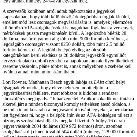
jegy árának mintegy 24%-ával egyezik meg.
A szervezők korábban arról adtak tájékoztatást a jegyekkel
kapcsolatban, hogy több különböző árkategóriában fogják kínálni,
emellett mód lesz csomagok megvásárlására is, amelyek jellemzően
különböző VIP-szolgáltatásokat is magukban foglalnak a versenyek,
mérkőzések puszta megtekintésén kívül. A legolcsóbb biléták 28
dollárba, mai árfolyamon alig több mint 9000 forintba kerülnek, a
legdrágább csomagért viszont 8250 dollárt, több mint 2.5 millió
forintot kérnek el. A legtöbb belépő elvileg az olcsóbb
kategóriákban kerül eladásra (a 28 dolláros jegyekből egymilliót
terveznek piacra dobni) ezekben a napokban, ám aki ilyen tiketteket
szeretne vásárolni, pláne többet is, annak mélyebben a zsebébe kell
nyúlnia annál, mint amire számíthatott.
Lori Rovner, Manhattan Beach egyik lakója az
LAist
című helyi
újságnak elmondta, hogy eleve nehezen tudott eljutni a
jegyértékesítési felületre, mert többször is kidobta a rendszer
„hozzáférés megtagadva” hibaüzenettel. Amikor sokadik nekifutásra
sikerrel járt a minden bizonnyal komoly terhelésen áteső oldalon, s
be tudta tenni kosarába a megvásárolni kívánt jegyeket, a pénztárban
lett figyelmes rá, hogy a belépők árán és az ÁFA-költségen túl ezt a
bizonyos szolgáltatási díjat is meg kell fizetni. A hölgy 16 darab
jegyet vásárolt 2604 dolláros (839 972 forintos) áron, azonban
szolgáltatási díj címén további 504 dollárt (mintegy 128 000 forintot)