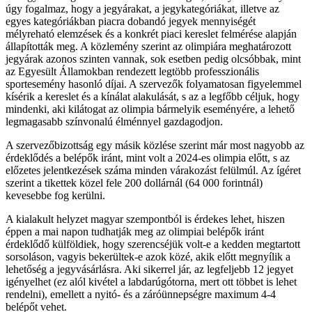
úgy fogalmaz, hogy a jegyárakat, a jegykategóriákat, illetve az
egyes kategóriákban piacra dobandó jegyek mennyiségét
mélyreható elemzések és a konkrét piaci kereslet felmérése alapján
állapították meg. A közlemény szerint az olimpiára meghatározott
jegyárak azonos szinten vannak, sok esetben pedig olcsóbbak, mint
az Egyesült Államokban rendezett legtöbb professzionális
sportesemény hasonló díjai. A szervezők folyamatosan figyelemmel
kísérik a kereslet és a kínálat alakulását, s az a legfőbb céljuk, hogy
mindenki, aki kilátogat az olimpia bármelyik eseményére, a lehető
legmagasabb színvonalú élménnyel gazdagodjon.
A szervezőbizottság egy másik közlése szerint már most nagyobb az
érdeklődés a belépők iránt, mint volt a 2024-es olimpia előtt, s az
előzetes jelentkezések száma minden várakozást felülmúl. Az ígéret
szerint a tikettek közel fele 200 dollárnál (64 000 forintnál)
kevesebbe fog kerülni.
A kialakult helyzet magyar szempontból is érdekes lehet, hiszen
éppen a mai napon tudhatják meg az olimpiai belépők iránt
érdeklődő külföldiek, hogy szerencséjük volt-e a kedden megtartott
sorsoláson, vagyis bekerültek-e azok közé, akik előtt megnyílik a
lehetőség a jegyvásárlásra. Aki sikerrel jár, az legfeljebb 12 jegyet
igényelhet (ez alól kivétel a labdarúgótorna, mert ott többet is lehet
rendelni), emellett a nyitó- és a záróünnepségre maximum 4-4
belépőt vehet.