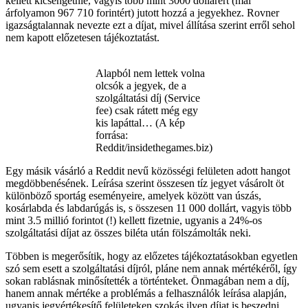
kellett kicsengetnie, vagyis több mint 3000 dollárért (mai
árfolyamon 967 710 forintért) jutott hozzá a jegyekhez. Rovner
igazságtalannak nevezte ezt a díjat, mivel állítása szerint erről sehol
nem kapott előzetesen tájékoztatást.
Alapból nem lettek volna
olcsók a jegyek, de a
szolgáltatási díj (Service
fee) csak rátett még egy
kis lapáttal… (A kép
forrása:
Reddit/insidethegames.biz)
Egy másik vásárló a Reddit nevű közösségi felületen adott hangot
megdöbbenésének. Leírása szerint összesen tíz jegyet vásárolt öt
különböző sportág eseményeire, amelyek között van úszás,
kosárlabda és labdarúgás is, s összesen 11 000 dollárt, vagyis több
mint 3.5 millió forintot (!) kellett fizetnie, ugyanis a 24%-os
szolgáltatási díjat az összes biléta után fölszámolták neki.
Többen is megerősítik, hogy az előzetes tájékoztatásokban egyetlen
szó sem esett a szolgáltatási díjról, pláne nem annak mértékéről, így
sokan rablásnak minősítették a történteket. Önmagában nem a díj,
hanem annak mértéke a problémás a felhasználók leírása alapján,
ugyanis jegyértékesítő felületeken szokás ilyen díjat is beszedni,