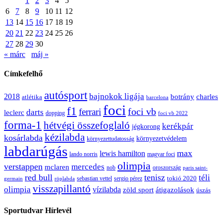
1
2
3
4
5
6
7
8
9
10
11
12
13
14
15
16
17
18
19
20
21
22
23
24
25
26
27
28
29
30
« márc
máj »
Címkefelhő
autósport
bajnokok ligája
2018
botrány
charles
atlétika
barcelona
foci
f1
ferrari
foci vb
darts
leclerc
dopping
foci vb 2022
forma-1
hétvégi összefoglaló
kerékpár
jégkorong
kézilabda
kosárlabda
környezetvédelem
környezettudatosság
labdarúgás
max
lewis hamilton
lando norris
magyar foci
olimpia
verstappen
mercedes
mclaren
oroszország
nob
paris saint-
red bull
tenisz
téli
sergio pérez
tokió 2020
röplabda
sebastian vettel
germain
visszapillantó
olimpia
vízilabda
átigazolások
zöld sport
úszás
Sportudvar Hírlevél