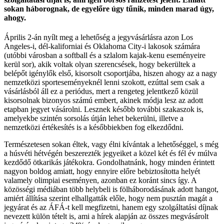
sokan háborognak, de egyelőre úgy tűnik, minden marad úgy,
ahogy.
Április 2-án nyílt meg a lehetőség a jegyvásárlásra azon Los
Angeles-i, dél-kaliforniai és Oklahoma City-i lakosok számára
(utóbbi városban a softball és a szlalom kajak-kenu eseményeire
kerül sor), akik voltak olyan szerencsések, hogy bekerültek a
belépőt igénylők első, kisorsolt csoportjába, hiszen ahogy az a nagy
nemzetközi sporteseményeknél lenni szokott, ezúttal sem csak a
vásárlásból áll ez a periódus, mert a rengeteg jelentkező közül
kisorsolnak bizonyos számú embert, akinek módja lesz az adott
etapban jegyet vásárolni. Lesznek később további szakaszok is,
amelyekbe szintén sorsolás útján lehet bekerülni, illetve a
nemzetközi értékesítés is a későbbiekben fog elkezdődni.
Természetesen sokan éltek, vagy élni kívántak a lehetőséggel, s még
a húsvéti hétvégén beszerezték jegyeiket a közel két és fél év múlva
kezdődő ötkarikás játékokra. Gondolhatnánk, hogy minden érintett
nagyon boldog amiatt, hogy ennyire előre bebiztosította helyét
valamely olimpiai eseményen, azonban ez koránt sincs így. A
közösségi médiában több helybeli is fölháborodásának adott hangot,
amiért állítása szerint elhallgatták előle, hogy nem pusztán magát a
jegyárat és az ÁFÁ-t kell megfizetni, hanem egy szolgáltatási díjnak
nevezett külön tételt is, ami a hírek alapján az összes megvásárolt