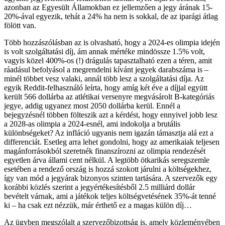
azonban az Egyesült Államokban ez jellemzően a jegy árának 15-
20%-ával egyezik, tehát a 24% ha nem is sokkal, de az iparági átlag
fölött van.
Több hozzászólásban az is olvasható, hogy a 2024-es olimpia idején
is volt szolgáltatási díj, ám annak mértéke mindössze 1.5% volt,
vagyis közel 400%-os (!) drágulás tapasztalható ezen a téren, amit
ráadásul befolyásol a megrendelni kívánt jegyek darabszáma is –
minél többet vesz valaki, annál több lesz a szolgáltatási díja. Az
egyik Reddit-felhasználó leírta, hogy amíg két éve a díjjal együtt
került 566 dollárba az atlétikai versenyre megvásárolt B-kategóriás
jegye, addig ugyanez most 2050 dollárba kerül. Ennél a
bejegyzésnél többen fölteszik azt a kérdést, hogy ennyivel jobb lesz
a 2028-as olimpia a 2024-esnél, ami indokolja a brutális
különbségeket? Az infláció ugyanis nem igazán támasztja alá ezt a
differenciát. Esetleg arra lehet gondolni, hogy az amerikaiak teljesen
magánforrásokból szeretnék finanszírozni az olimpia rendezését
egyetlen árva állami cent nélkül. A legtöbb ötkarikás seregszemle
esetében a rendező ország is hozzá szokott járulni a költségekhez,
így van mód a jegyárak bizonyos szinten tartására. A szervezők egy
korábbi közlés szerint a jegyértékesítésből 2.5 milliárd dollár
bevételt várnak, ami a játékok teljes költségvetésének 35%-át tenné
ki – ha csak ezt nézzük, már érthető ez a magas külön díj…
Az ügyben megszólalt a szervezőbizottság is, amely közleményében