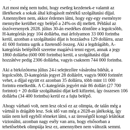
Azt most még nem tudni, hogy esetleg kezdenek-e valamit az
illetékesek a sokak által kifogásolt mértékű szolgáltatási díjjal.
Amennyiben nem, akkor érdemes látni, hogy egy-egy eseményre
mennyibe kerülhet egy belépő a 24%-os díj mellett. Például az
úszóversenyek 2028. július 30-án esedékes döntőire a legolcsóbb,
H-kategóriás jegy 104 dollárba, mai árfolyamon 33 000 forintba
kerül, azonban a szolgáltatási díjat is hozzáadva 129 dollárra, azaz
41 600 forintra ugrik a fizetendő összeg. Aki a legdrágább, A-
kategóriás belépőből szeretne magáévá tenni egyet, annak a jegy
1860 dollárba (600 000 forintba) kerül, a szolgáltatási díjat
hozzátéve pedig 2306 dollárba, vagyis csaknem 744 000 forintba.
Aki a birkózótorna július 24-i selejtezőire vásárolna bilétát, a
legolcsóbb, D-kategóriás jegyet 28 dollárért, vagyis 9000 forintért
vehet, a díjjal együtt ez azonban 35 dollárra, több mint 11 000
forintra emelkedik. A C-kategóriás jegyért már 86 dollárt (27 700
forintot) + 20 dollár szolgáltatási díjat kell kifizetni, így összesen 106
dollárba (34 400 forintba) kerül ez a fajta belépő.
Ahogy várható volt, nem lesz olcsó ez az olimpia, de talán még a
vártnál is drágább lesz. Sok idő van még a 2028-as játékokig, így
talán nem kell egyből rémeket látni, s az ürességtől kongó lelátókat
vizionálni, azonban nagy esély van arra, hogy elsősorban a
tehetősebbek olimpiája lesz ez, amennyiben nem változik semmi.