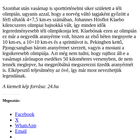
Szombat után vasárnap is sporttörténelmi siker született a téli
olimpián, ugyanis azzal, hogy a norvég váltó tagjaként győzött a
férfi sífutók 4×7,5 km-es számában, Johannes Hösflot Klaebo
kilencszeres olimpiai bajnokká vált, így minden idők
legeredményesebb téli olimpikonja lett. Klaebónak ezen az olimpián
ez már a negyedik aranyérme volt, hiszen az első héten megnyerte a
10 km-es, a 10+10 km-es és a sprinttávot is. Pekingben kettő,
Pjongcsangban három aranyérmet szerzett, vagyis a mostani a
legsikeresebb olimpiája. Azt még nem tudni, hogy rajthoz áll-e a
vasárnapi zárónapon esedékes 50 kilométeres versenyben, de nem
lennék meglepve, ha megpróbálná megszerezni tizedik aranyérmét
is. Elképesztő teljesítmény az övé, így már most nevezhetjük
legendának.
A kiemelt kép forrása: 24.hu
Megosztás:
Facebook
X
WhatsApp
Email