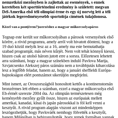
nemzetközi mezőnyben is zajlottak az események, s ennek
keretében két sporttörténelmi eredmény is született: megvan
Dél-Amerika első téli olimpiai érme és egy új norvég lett a téli
játékok legeredményesebb sportolója címének tulajdonosa.
Közel van a pont(érem?)szerzéshez a magyar műkorcsolyapáros
Tegnap este került sor műkorcsolyában a párosok versenyének első
körére, a rövid programra, amely arról volt hivatott dönteni, hogy a
19 duó közül melyik lesz az a 16, amely ma este bemutathatja
szabad programját, más néven kűrjét. Nem volt tehát könnyű kiesni,
hiszen csak az utolsó három jutott erre a sorsra. Előzetesen lehetett
arra számítani, hogy a magyar színekben induló Pavlova Marija,
Szvjatcsenko Alekszej páros számára nem a továbbjutás kiharcolása
lesz a legfőbb feladat, hanem az, hogy a januári sheffieldi Európa-
bajnokságon elért pontszámot sikerüljön megfejelni.
Mint ismert, az Oroszországból honosított kettős a kontinenstornán
bronzérmes lett ebben a számban, ezzel a magyar műkorcsolya első
Eb-érmét szerezte 2004 óta. Az olimpián természetesen még
keményebb mezőny gyűlt össze, hiszen az európaiak mellett
amerikai, kanadai, kínai és japán párosokkal is föl kell venni a
kesztyűt. A rövid program alapján viszont azt mindenképpen
leszögezhetjük, hogy Pavlováék nemhogy fölvették a kesztyűt,
hanem Milánóban is bebizonyították, hogy remek formában vannak,