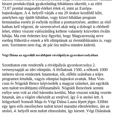
hiszen produkciójuk gyakorlatilag hibátlanra sikerült, s az elért
73.87 ponttal magasabb értéket értek el, mint az Európa-
bajnokságon. A 4. helyről várják a ma 20 órakor kezdődő kűrt,
amelyben egy újabb hibátlan, vagy közel hibátlan program
bemutatása esetén jó esélyük nyílhat a pontszerzésre, amihez az első
hatban kell végezni, de szerencsével akár még a dobogó is elérhető
lehet, ehhez viszont valószínűleg kellene valamely közvetlen rivális
hibája. Ma este érdemes lesz figyelni, hogy Magyarország neve
esetleg fölkerül-e ennek a téli olimpiának az éremtáblázatára is, vagy
sem. Szerintem nem fog, de pár óra múlva minden kiderül.
Végi Diána az egyedüli továbbjutó rövidpályás gyorskorcsolyában
Szombaton este rendezték a rövidpályás gyorskorcsolya 2.
versenynapját az idei olimpián. A férfiaknak 1500, a nőknek 1000
méteres távon rendeztek futamokat, sőt, előbbi számban a teljes
programot letudták, vagyis olimpiai bajnokot avattak. Mun Von-
csun és Nógrádi Bence képviselték a magyar színeket, ám egyikük
sem tudott továbbjutni előfutamából. Nógrádi Bencének semmi
esélye sem volt az első háromba kerülni, Mun viszont sokáig vezette
futamát, ám a végére elkészült az erejével, így ő is utolsó lett. A
hölgyeknél Somodi Maja és Végi Diána Laura lépett jégre. Előbbi
egy igen erős mezőnyben tudott közel maradni ellenfeleihez, ám az
utolsó, 4. helyről nem tudott elmozdulni, így kiesett. Végi Diánának