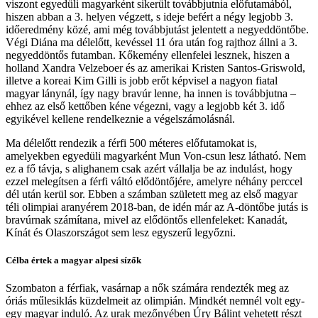
viszont egyedüli magyarként sikerült továbbjutnia előfutamából,
hiszen abban a 3. helyen végzett, s ideje befért a négy legjobb 3.
időeredmény közé, ami még továbbjutást jelentett a negyeddöntőbe.
Végi Diána ma délelőtt, kevéssel 11 óra után fog rajthoz állni a 3.
negyeddöntős futamban. Kőkemény ellenfelei lesznek, hiszen a
holland Xandra Velzeboer és az amerikai Kristen Santos-Griswold,
illetve a koreai Kim Gilli is jobb erőt képvisel a nagyon fiatal
magyar lánynál, így nagy bravúr lenne, ha innen is továbbjutna –
ehhez az első kettőben kéne végezni, vagy a legjobb két 3. idő
egyikével kellene rendelkeznie a végelszámolásnál.
Ma délelőtt rendezik a férfi 500 méteres előfutamokat is,
amelyekben egyedüli magyarként Mun Von-csun lesz látható. Nem
ez a fő távja, s alighanem csak azért vállalja be az indulást, hogy
ezzel melegítsen a férfi váltó elődöntőjére, amelyre néhány perccel
dél után kerül sor. Ebben a számban született meg az első magyar
téli olimpiai aranyérem 2018-ban, de idén már az A-döntőbe jutás is
bravúrnak számítana, mivel az elődöntős ellenfeleket: Kanadát,
Kínát és Olaszországot sem lesz egyszerű legyőzni.
Célba értek a magyar alpesi sízők
Szombaton a férfiak, vasárnap a nők számára rendezték meg az
óriás műlesiklás küzdelmeit az olimpián. Mindkét nemnél volt egy-
egy magyar induló. Az urak mezőnyében Úry Bálint vehetett részt