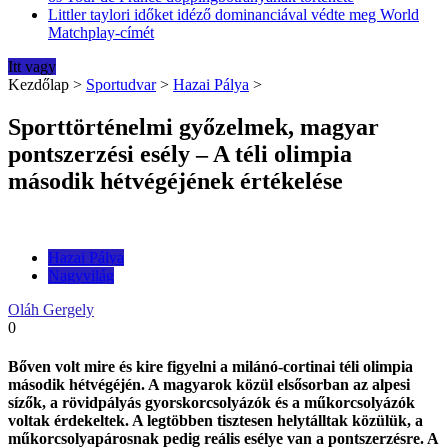
Littler taylori időket idéző dominanciával védte meg World
Matchplay-címét
Itt vagy
Kezdőlap
>
Sportudvar
>
Hazai Pálya
>
Sporttörténelmi győzelmek, magyar
pontszerzési esély – A téli olimpia
második hétvégéjének értékelése
Hazai Pálya
Nagyvilág
Oláh Gergely
0
Bőven volt mire és kire figyelni a milánó-cortinai téli olimpia
második hétvégéjén. A magyarok közül elsősorban az alpesi
sízők, a rövidpályás gyorskorcsolyázók és a műkorcsolyázók
voltak érdekeltek. A legtöbben tisztesen helytálltak közülük, a
műkorcsolyapárosnak pedig reális esélye van a pontszerzésre. A