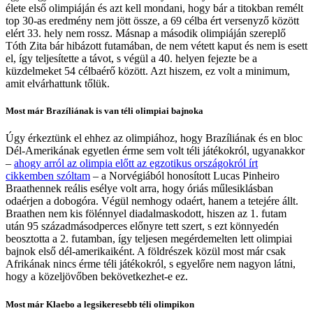
élete első olimpiáján és azt kell mondani, hogy bár a titokban remélt
top 30-as eredmény nem jött össze, a 69 célba ért versenyző között
elért 33. hely nem rossz. Másnap a második olimpiáján szereplő
Tóth Zita bár hibázott futamában, de nem vétett kaput és nem is esett
el, így teljesítette a távot, s végül a 40. helyen fejezte be a
küzdelmeket 54 célbaérő között. Azt hiszem, ez volt a minimum,
amit elvárhattunk tőlük.
Most már Brazíliának is van téli olimpiai bajnoka
Úgy érkeztünk el ehhez az olimpiához, hogy Brazíliának és en bloc
Dél-Amerikának egyetlen érme sem volt téli játékokról, ugyanakkor
–
ahogy arról az olimpia előtt az egzotikus országokról írt
cikkemben szóltam
– a Norvégiából honosított Lucas Pinheiro
Braathennek reális esélye volt arra, hogy óriás műlesiklásban
odaérjen a dobogóra. Végül nemhogy odaért, hanem a tetejére állt.
Braathen nem kis fölénnyel diadalmaskodott, hiszen az 1. futam
után 95 századmásodperces előnyre tett szert, s ezt könnyedén
beosztotta a 2. futamban, így teljesen megérdemelten lett olimpiai
bajnok első dél-amerikaiként. A földrészek közül most már csak
Afrikának nincs érme téli játékokról, s egyelőre nem nagyon látni,
hogy a közeljövőben bekövetkezhet-e ez.
Most már Klaebo a legsikeresebb téli olimpikon