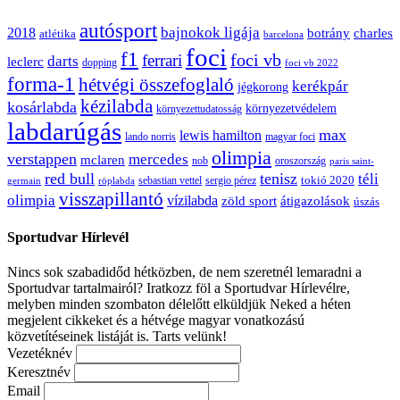
autósport
bajnokok ligája
2018
botrány
charles
atlétika
barcelona
foci
f1
ferrari
foci vb
darts
leclerc
dopping
foci vb 2022
forma-1
hétvégi összefoglaló
kerékpár
jégkorong
kézilabda
kosárlabda
környezetvédelem
környezettudatosság
labdarúgás
max
lewis hamilton
lando norris
magyar foci
olimpia
verstappen
mercedes
mclaren
oroszország
nob
paris saint-
red bull
tenisz
téli
sergio pérez
tokió 2020
röplabda
sebastian vettel
germain
visszapillantó
olimpia
vízilabda
átigazolások
zöld sport
úszás
Sportudvar Hírlevél
Nincs sok szabadidőd hétközben, de nem szeretnél lemaradni a
Sportudvar tartalmairól? Iratkozz föl a Sportudvar Hírlevélre,
melyben minden szombaton délelőtt elküldjük Neked a héten
megjelent cikkeket és a hétvége magyar vonatkozású
közvetítéseinek listáját is. Tarts velünk!
Vezetéknév
Keresztnév
Email