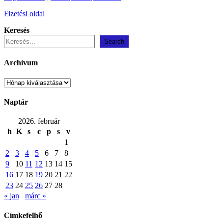
Fizetési oldal
Keresés
Search
Archívum
Archívum
Naptár
2026. február
h
K
s
c
p
s
v
1
2
3
4
5
6
7
8
9
10
11
12
13
14
15
16
17
18
19
20
21
22
23
24
25
26
27
28
« jan
márc »
Címkefelhő