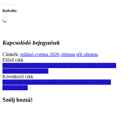
Kedvelés:
Loading…
Kapcsolódó bejegyzések
Címkék:
milánó-cortina 2026
olimpia
téli olimpia
Post
Előző cikk
Nem csúsztak túl jól a magyarok – A téli olimpia legutóbbi
navigation
történéseinek értékelése
Következő cikk
Kézilabda és kerékpár minden mennyiségben – Hétvégi
Összefoglaló
Szólj hozzá!