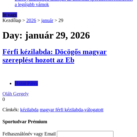
a legújabb vámok
Itt vagy
Kezdőlap
>
2026
>
január
>
29
Day: január 29, 2026
Férfi kézilabda: Döcögős magyar
szereplést hozott az Eb
Hazai Pálya
Oláh Gergely
0
Címkék:
kézilabda
magyar férfi kézilabda-válogatott
Sportudvar Prémium
Felhasználónév vagy Email