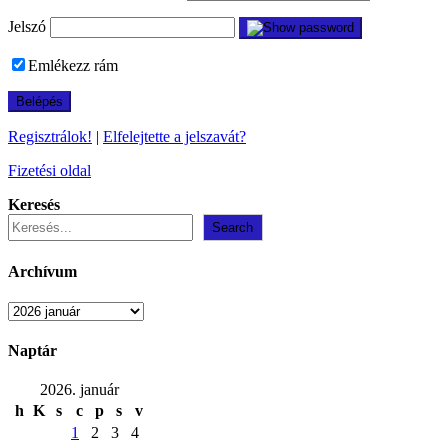
Jelszó
Emlékezz rám
Regisztrálok!
|
Elfelejtette a jelszavát?
Fizetési oldal
Keresés
Search
Archívum
Archívum
Naptár
2026. január
h
K
s
c
p
s
v
1
2
3
4