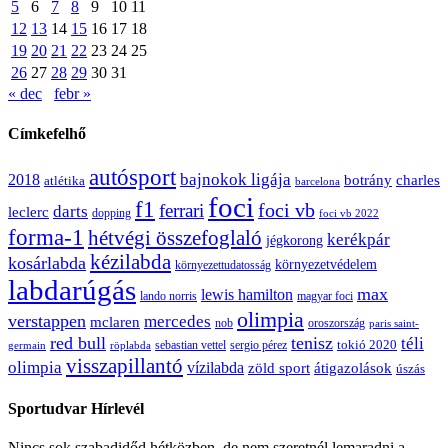
5
6
7
8
9
10
11
12
13
14
15
16
17
18
19
20
21
22
23
24
25
26
27
28
29
30
31
« dec
febr »
Címkefelhő
autósport
bajnokok ligája
2018
botrány
charles
atlétika
barcelona
foci
f1
ferrari
foci vb
darts
leclerc
dopping
foci vb 2022
forma-1
hétvégi összefoglaló
kerékpár
jégkorong
kézilabda
kosárlabda
környezetvédelem
környezettudatosság
labdarúgás
max
lewis hamilton
lando norris
magyar foci
olimpia
verstappen
mercedes
mclaren
oroszország
nob
paris saint-
red bull
tenisz
téli
sergio pérez
tokió 2020
röplabda
sebastian vettel
germain
visszapillantó
olimpia
vízilabda
átigazolások
zöld sport
úszás
Sportudvar Hírlevél
Nincs sok szabadidőd hétközben, de nem szeretnél lemaradni a