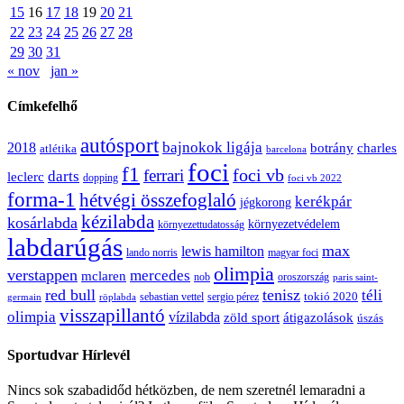
15
16
17
18
19
20
21
22
23
24
25
26
27
28
29
30
31
« nov
jan »
Címkefelhő
autósport
bajnokok ligája
2018
botrány
charles
atlétika
barcelona
foci
f1
ferrari
foci vb
darts
leclerc
dopping
foci vb 2022
forma-1
hétvégi összefoglaló
kerékpár
jégkorong
kézilabda
kosárlabda
környezetvédelem
környezettudatosság
labdarúgás
max
lewis hamilton
lando norris
magyar foci
olimpia
verstappen
mercedes
mclaren
oroszország
nob
paris saint-
red bull
tenisz
téli
sergio pérez
tokió 2020
röplabda
sebastian vettel
germain
visszapillantó
olimpia
vízilabda
átigazolások
zöld sport
úszás
Sportudvar Hírlevél
Nincs sok szabadidőd hétközben, de nem szeretnél lemaradni a