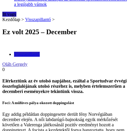
a legújabb vámok
Itt vagy
Kezdőlap
>
Visszapillantó
>
Ez volt 2025 – December
Visszapillantó
Oláh Gergely
0
Elérkeztünk az év utolsó napjához, ezáltal a Sportudvar évvégi
összefoglalójának utolsó részéhez is, melyben értelemszerűen a
decemberi eseményekre tekintünk vissza.
Foci: A műfüves pálya okozott doppingolást
Egy addig példátlan doppingesetre derült fény Norvégiában
december elején. A női labdarúgó-bajnokság egyik mérkőzését
követően a Valerenga játékosánál pozitív eredményt hozott a
doppingteszt. A focista a kezdetektől fogva hangoztatta, hogy nem