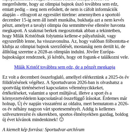
megerősítette, hogy az olimpiai bajnok úszó továbbra sem edz,
emiatt pedig – meg nem erősített, de nem is cáfolt információk
alapján – elfogyott az egyesület türelme: amennyiben a sportoló
december 15-ig nem áll ismét munkába, bukhatja azt a nem kevés
pénzt, amelyet a tavalyi olimpia óta semmittevése ellenére havonta
megkapott. A szakmai berkek megosztottak abban a tekintetben,
hogy Milák Kristófnak folytatnia kellene-e pályafutását, vagy
egyszerűbb lenne, ha visszavonulna. Az, hogy valóban fölbontotta-e
klubja az olimpiai bajnok szerződését, mostanáig nem derült ki, de
állítólag szeretne a 2028-as olimpián indulni. Jövőre Európa-
bajnokságot rendeznek, jó kérdés, hogy ott fogunk-e találkozni vele.
Milák Kristóf továbbra sem edz, de a pénzét megkapja
Ez volt a decemberi összefoglaló, amellyel elérkeztünk a 2025-ös év
fölidézésének végéhez. A Sportudvaron 2026-ban is olvashatsz a
sportvilág történéseivel kapcsolatos véleménycikkeket,
értékeléseket, valamint a sport múltjával, illetve a sport és a
környezetvédelem kapcsolatával összefüggő írásokat. Érdemes már
holnap, Új év napján visszatérni az oldalra, mert bemutatom a 2026-
os év néhány nagyon várt sporteseményét. Addig is kellemes
szilveszterezést és sikerekben, sportos élményekben gazdag, boldog
új évet kívánok mindenkinek! 🙂
A kiemelt kép forrása: Sportudvar-archívum