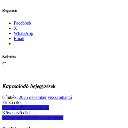
Megosztás:
Facebook
X
WhatsApp
Email
Kedvelés:
Loading…
Kapcsolódó bejegyzések
Címkék:
2025
december
visszapillantó
Post
Előző cikk
Ez volt 2025 – November
navigation
Következő cikk
Mi vár ránk 2026-ban a sportban?