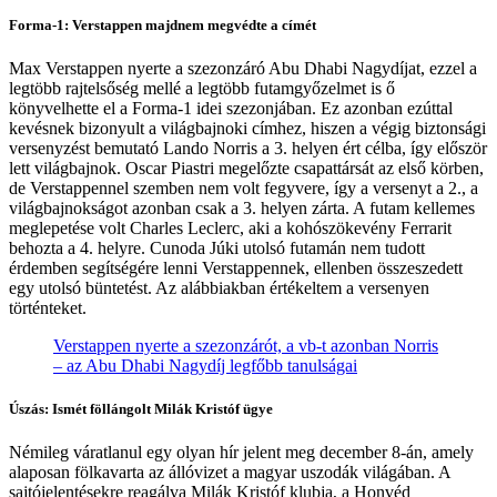
Forma-1: Verstappen majdnem megvédte a címét
Max Verstappen nyerte a szezonzáró Abu Dhabi Nagydíjat, ezzel a
legtöbb rajtelsőség mellé a legtöbb futamgyőzelmet is ő
könyvelhette el a Forma-1 idei szezonjában. Ez azonban ezúttal
kevésnek bizonyult a világbajnoki címhez, hiszen a végig biztonsági
versenyzést bemutató Lando Norris a 3. helyen ért célba, így először
lett világbajnok. Oscar Piastri megelőzte csapattársát az első körben,
de Verstappennel szemben nem volt fegyvere, így a versenyt a 2., a
világbajnokságot azonban csak a 3. helyen zárta. A futam kellemes
meglepetése volt Charles Leclerc, aki a kohószökevény Ferrarit
behozta a 4. helyre. Cunoda Júki utolsó futamán nem tudott
érdemben segítségére lenni Verstappennek, ellenben összeszedett
egy utolsó büntetést. Az alábbiakban értékeltem a versenyen
történteket.
Verstappen nyerte a szezonzárót, a vb-t azonban Norris
– az Abu Dhabi Nagydíj legfőbb tanulságai
Úszás: Ismét föllángolt Milák Kristóf ügye
Némileg váratlanul egy olyan hír jelent meg december 8-án, amely
alaposan fölkavarta az állóvizet a magyar uszodák világában. A
sajtójelentésekre reagálva Milák Kristóf klubja, a Honvéd