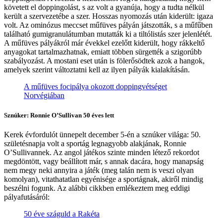
követett el doppingolást, s az volt a gyanúja, hogy a tudta nélkül
került a szervezetébe a szer. Hosszas nyomozás után kiderült: igaza
volt. Az ominózus meccset műfüves pályán játszották, s a műfűben
található gumigranulátumban mutatták ki a tiltólistás szer jelenlétét.
A műfüves pályákról már évekkel ezelőtt kiderült, hogy rákkeltő
anyagokat tartalmazhatnak, emiatt többen sürgették a szigorúbb
szabályozást. A mostani eset után is fölerősödtek azok a hangok,
amelyek szerint változtatni kell az ilyen pályák kialakításán.
A műfüves focipálya okozott doppingvétséget
Norvégiában
Sznúker: Ronnie O’Sullivan 50 éves lett
Kerek évfordulót ünnepelt december 5-én a sznúker világa: 50.
születésnapja volt a sportág legnagyobb alakjának, Ronnie
O’Sullivannek. Az angol játékos szinte minden létező rekordot
megdöntött, vagy beállított már, s annak dacára, hogy manapság
nem megy neki annyira a játék (meg talán nem is veszi olyan
komolyan), vitathatatlan egyénisége a sportágnak, akiről mindig
beszélni fogunk. Az alábbi cikkben emlékeztem meg eddigi
pályafutásáról:
50 éve száguld a Rakéta