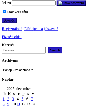
Jelszó
Emlékezz rám
Regisztrálok!
|
Elfelejtette a jelszavát?
Fizetési oldal
Keresés
Search
Archívum
Archívum
Naptár
2025. december
h
K
s
c
p
s
v
1
2
3
4
5
6
7
8
9
10
11
12
13
14