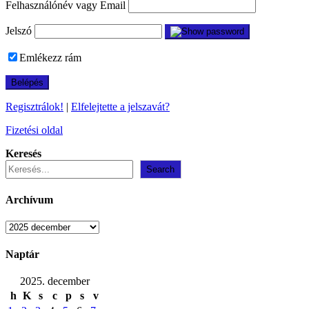
Felhasználónév vagy Email
Jelszó
Emlékezz rám
Regisztrálok!
|
Elfelejtette a jelszavát?
Fizetési oldal
Keresés
Search
Archívum
Archívum
Naptár
2025. december
h
K
s
c
p
s
v