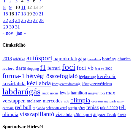
1
2
3
4
5
6
7
8
9
10
11
12
13
14
15
16
17
18
19
20
21
22
23
24
25
26
27
28
29
30
31
« nov
jan »
Címkefelhő
autósport
bajnokok ligája
2018
botrány
charles
atlétika
barcelona
foci
f1
ferrari
foci vb
darts
leclerc
dopping
foci vb 2022
forma-1
hétvégi összefoglaló
kerékpár
jégkorong
kézilabda
kosárlabda
környezetvédelem
környezettudatosság
labdarúgás
max
lewis hamilton
lando norris
magyar foci
olimpia
verstappen
mercedes
mclaren
oroszország
nob
paris saint-
red bull
tenisz
téli
sergio pérez
tokió 2020
röplabda
sebastian vettel
germain
visszapillantó
olimpia
vízilabda
átigazolások
zöld sport
úszás
Sportudvar Hírlevél