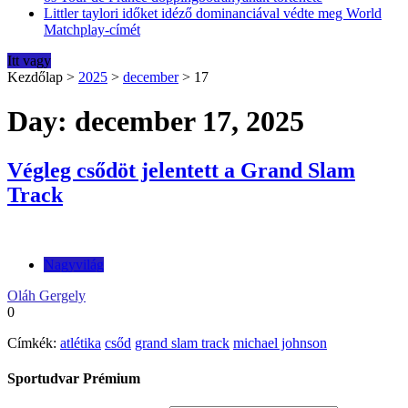
Littler taylori időket idéző dominanciával védte meg World
Matchplay-címét
Itt vagy
Kezdőlap
>
2025
>
december
>
17
Day: december 17, 2025
Végleg csődöt jelentett a Grand Slam
Track
Nagyvilág
Oláh Gergely
0
Címkék:
atlétika
csőd
grand slam track
michael johnson
Sportudvar Prémium