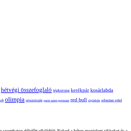
hétvégi összefoglaló
kosárlabda
kerékpár
jégkorong
olimpia
red bull
oroszország
nob
röplabda
sebastian vettel
paris saint-germain
n szombaton délelőtt elküldjük Neked a héten megjelent cikkeket és a