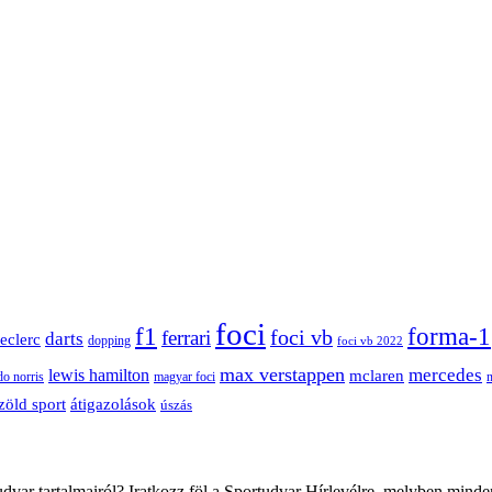
foci
f1
forma-1
ferrari
foci vb
darts
leclerc
dopping
foci vb 2022
max verstappen
mercedes
lewis hamilton
mclaren
do norris
magyar foci
átigazolások
zöld sport
úszás
var tartalmairól? Iratkozz föl a Sportudvar Hírlevélre, melyben minde