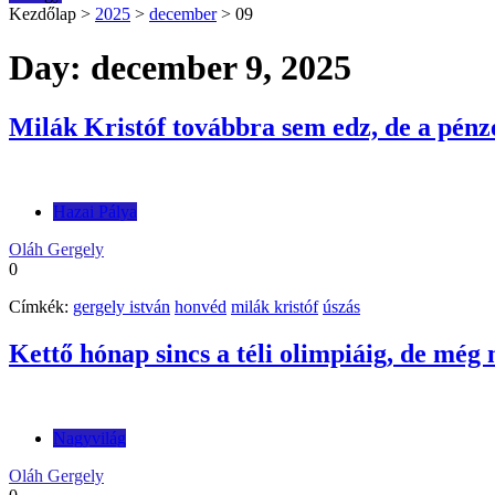
Kezdőlap
>
2025
>
december
>
09
Day: december 9, 2025
Milák Kristóf továbbra sem edz, de a pén
Hazai Pálya
Oláh Gergely
0
Címkék:
gergely istván
honvéd
milák kristóf
úszás
Kettő hónap sincs a téli olimpiáig, de még
Nagyvilág
Oláh Gergely