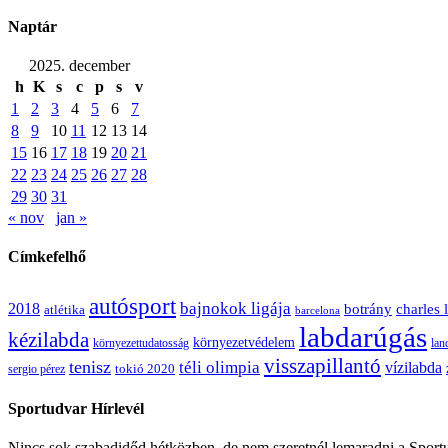
Naptár
2025. december
h
K
s
c
p
s
v
1
2
3
4
5
6
7
8
9
10
11
12
13
14
15
16
17
18
19
20
21
22
23
24
25
26
27
28
29
30
31
« nov
jan »
Címkefelhő
autósport
bajnokok ligája
2018
botrány
charles 
atlétika
barcelona
labdarúgás
kézilabda
környezetvédelem
környezettudatosság
lan
visszapillantó
tenisz
téli olimpia
vízilabda
sergio pérez
tokió 2020
Sportudvar Hírlevél
Nincs sok szabadidőd hétközben, de nem szeretnél lemaradni a Sportud