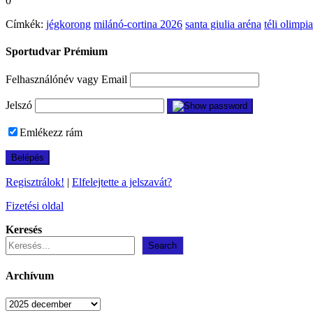
0
Címkék:
jégkorong
milánó-cortina 2026
santa giulia aréna
téli olimpia
Sportudvar Prémium
Felhasználónév vagy Email
Jelszó
Emlékezz rám
Regisztrálok!
|
Elfelejtette a jelszavát?
Fizetési oldal
Keresés
Search
Archívum
Archívum