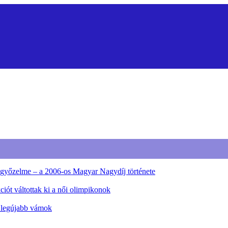
ő győzelme – a 2006-os Magyar Nagydíj története
iót váltottak ki a női olimpikonok
a legújabb vámok