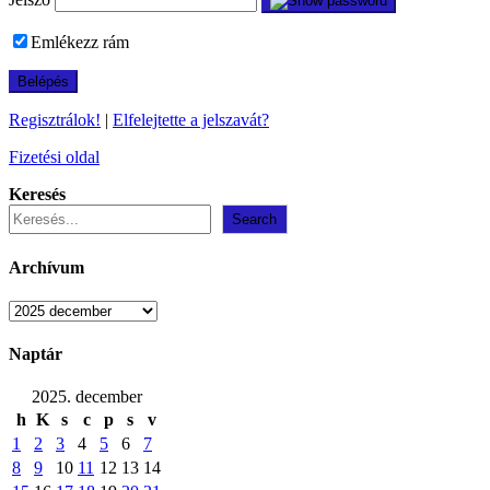
Emlékezz rám
Regisztrálok!
|
Elfelejtette a jelszavát?
Fizetési oldal
Keresés
Search
Archívum
Archívum
Naptár
2025. december
h
K
s
c
p
s
v
1
2
3
4
5
6
7
8
9
10
11
12
13
14