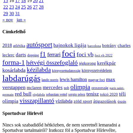
15
16
17
18
19
20
21
22
23
24
25
26
27
28
29
30
31
« nov
jan »
Címkefelhő
autósport
bajnokok ligája
2018
botrány
charles
atlétika
barcelona
foci
f1
ferrari
foci vb
darts
leclerc
dopping
foci vb 2022
forma-1
hétvégi összefoglaló
kerékpár
jégkorong
kézilabda
kosárlabda
környezetvédelem
környezettudatosság
labdarúgás
max
lewis hamilton
lando norris
magyar foci
olimpia
verstappen
mercedes
mclaren
oroszország
nob
paris saint-
red bull
tenisz
téli
sergio pérez
tokió 2020
röplabda
sebastian vettel
germain
visszapillantó
olimpia
vízilabda
átigazolások
zöld sport
úszás
Sportudvar Hírlevél
Nincs sok szabadidőd hétközben, de nem szeretnél lemaradni a
Sportudvar tartalmairól? Iratkozz föl a Sportudvar Hírlevélre,