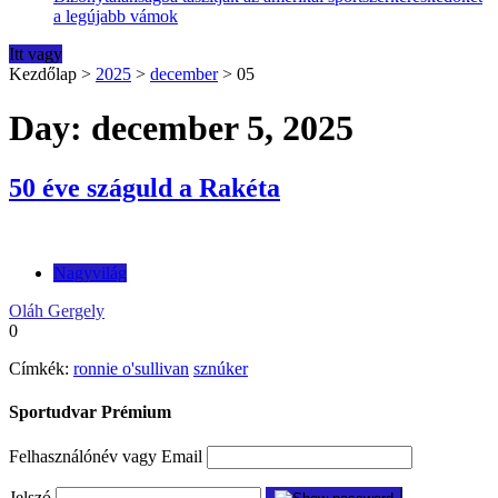
a legújabb vámok
Itt vagy
Kezdőlap
>
2025
>
december
>
05
Day: december 5, 2025
50 éve száguld a Rakéta
Nagyvilág
Oláh Gergely
0
Címkék:
ronnie o'sullivan
sznúker
Sportudvar Prémium
Felhasználónév vagy Email
Jelszó