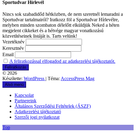
Sportudvar Hírlevél
Nincs sok szabadidőd hétközben, de nem szeretnél lemaradni a
Sportudvar tartalmairól? Iratkozz föl a Sportudvar Hírlevélre,
melyben minden szombaton délelőtt elküldjük Neked a héten
megjelent cikkeket és a hétvége magyar vonatkozású
közvetítéseinek listáját is. Tarts velünk!
Vezetéknév
Keresztnév
Email
A feliratkozással elfogadod az adatkezelési tájékoztatót.
© 2026
Készítette:
WordPress
| Téma:
AccessPress Mag
Alsó menü
Kapcsolat
Partnereink
Általános Szerződési Feltételek (ÁSZF)
Adatkezelési tájékoztató
Szerzői jogi nyilatkozat
Top