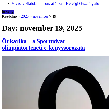
Vívás, vízilabda, triatlon, atlétika – Hétvégi Összefoglaló
Itt vagy
Kezdőlap
>
2025
>
november
>
19
Day: november 19, 2025
Öt karika – a Sportudvar
olimpiatörténeti e-könyvsorozata