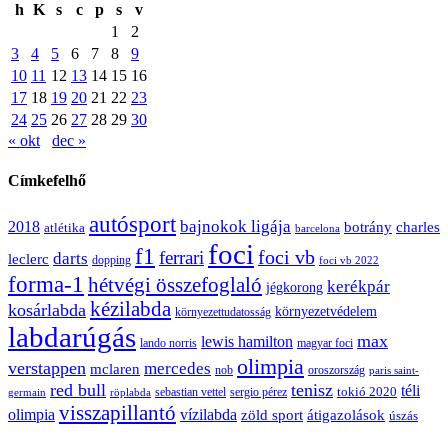
h
K
s
c
p
s
v
1
2
3
4
5
6
7
8
9
10
11
12
13
14
15
16
17
18
19
20
21
22
23
24
25
26
27
28
29
30
« okt
dec »
Címkefelhő
autósport
bajnokok ligája
2018
botrány
charles
atlétika
barcelona
foci
f1
ferrari
foci vb
darts
leclerc
dopping
foci vb 2022
forma-1
hétvégi összefoglaló
kerékpár
jégkorong
kézilabda
kosárlabda
környezetvédelem
környezettudatosság
labdarúgás
max
lewis hamilton
lando norris
magyar foci
olimpia
verstappen
mercedes
mclaren
oroszország
nob
paris saint-
red bull
tenisz
téli
sergio pérez
tokió 2020
röplabda
sebastian vettel
germain
visszapillantó
olimpia
vízilabda
átigazolások
zöld sport
úszás