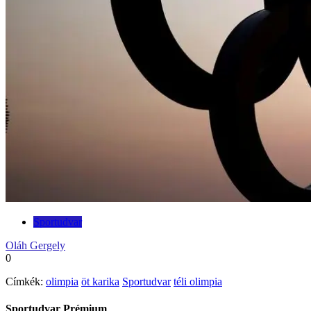
Sportudvar
Oláh Gergely
0
Címkék:
olimpia
öt karika
Sportudvar
téli olimpia
Sportudvar Prémium