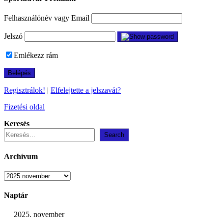
Felhasználónév vagy Email
Jelszó
Emlékezz rám
Regisztrálok!
|
Elfelejtette a jelszavát?
Fizetési oldal
Keresés
Search
Archívum
Archívum
Naptár
2025. november