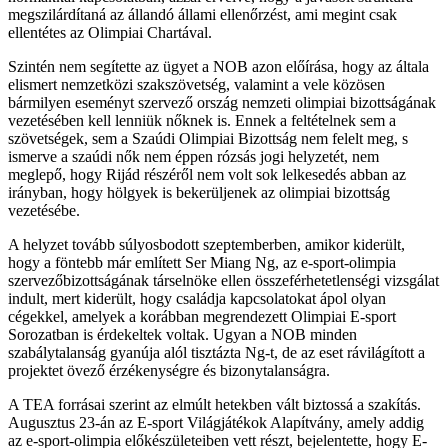
megszilárdítaná az állandó állami ellenőrzést, ami megint csak
ellentétes az Olimpiai Chartával.
Szintén nem segítette az ügyet a NOB azon előírása, hogy az általa
elismert nemzetközi szakszövetség, valamint a vele közösen
bármilyen eseményt szervező ország nemzeti olimpiai bizottságának
vezetésében kell lenniük nőknek is. Ennek a feltételnek sem a
szövetségek, sem a Szaúdi Olimpiai Bizottság nem felelt meg, s
ismerve a szaúdi nők nem éppen rózsás jogi helyzetét, nem
meglepő, hogy Rijád részéről nem volt sok lelkesedés abban az
irányban, hogy hölgyek is bekerüljenek az olimpiai bizottság
vezetésébe.
A helyzet tovább súlyosbodott szeptemberben, amikor kiderült,
hogy a föntebb már említett Ser Miang Ng, az e-sport-olimpia
szervezőbizottságának társelnöke ellen összeférhetetlenségi vizsgálat
indult, mert kiderült, hogy családja kapcsolatokat ápol olyan
cégekkel, amelyek a korábban megrendezett Olimpiai E-sport
Sorozatban is érdekeltek voltak. Ugyan a NOB minden
szabálytalanság gyanúja alól tisztázta Ng-t, de az eset rávilágított a
projektet övező érzékenységre és bizonytalanságra.
A TEA forrásai szerint az elmúlt hetekben vált biztossá a szakítás.
Augusztus 23-án az E-sport Világjátékok Alapítvány, amely addig
az e-sport-olimpia előkészületeiben vett részt, bejelentette, hogy E-