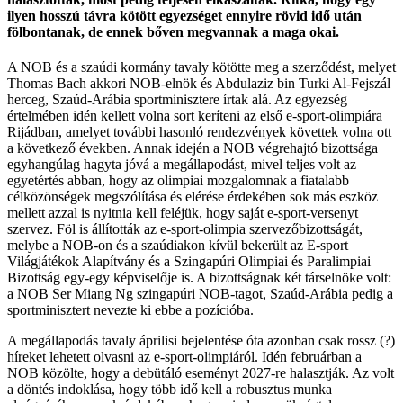
ilyen hosszú távra kötött egyezséget ennyire rövid idő után
fölbontanak, de ennek bőven megvannak a maga okai.
A NOB és a szaúdi kormány tavaly kötötte meg a szerződést, melyet
Thomas Bach akkori NOB-elnök és Abdulaziz bin Turki Al-Fejszál
herceg, Szaúd-Arábia sportminisztere írtak alá. Az egyezség
értelmében idén kellett volna sort keríteni az első e-sport-olimpiára
Rijádban, amelyet további hasonló rendezvények követtek volna ott
a következő években. Annak idején a NOB végrehajtó bizottsága
egyhangúlag hagyta jóvá a megállapodást, mivel teljes volt az
egyetértés abban, hogy az olimpiai mozgalomnak a fiatalabb
célközönségek megszólítása és elérése érdekében sok más eszköz
mellett azzal is nyitnia kell feléjük, hogy saját e-sport-versenyt
szervez. Föl is állították az e-sport-olimpia szervezőbizottságát,
melybe a NOB-on és a szaúdiakon kívül bekerült az E-sport
Világjátékok Alapítvány és a Szingapúri Olimpiai és Paralimpiai
Bizottság egy-egy képviselője is. A bizottságnak két társelnöke volt:
a NOB Ser Miang Ng szingapúri NOB-tagot, Szaúd-Arábia pedig a
sportminisztert nevezte ki ebbe a pozícióba.
A megállapodás tavaly áprilisi bejelentése óta azonban csak rossz (?)
híreket lehetett olvasni az e-sport-olimpiáról. Idén februárban a
NOB közölte, hogy a debütáló eseményt 2027-re halasztják. Az volt
a döntés indoklása, hogy több idő kell a robusztus munka