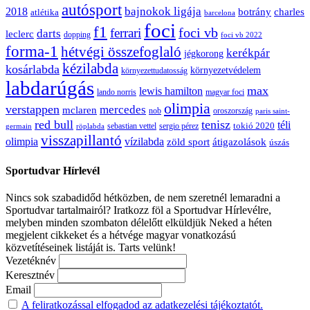
autósport
bajnokok ligája
2018
botrány
charles
atlétika
barcelona
foci
f1
ferrari
foci vb
darts
leclerc
dopping
foci vb 2022
forma-1
hétvégi összefoglaló
kerékpár
jégkorong
kézilabda
kosárlabda
környezetvédelem
környezettudatosság
labdarúgás
max
lewis hamilton
lando norris
magyar foci
olimpia
verstappen
mercedes
mclaren
oroszország
nob
paris saint-
red bull
tenisz
téli
sergio pérez
tokió 2020
röplabda
sebastian vettel
germain
visszapillantó
olimpia
vízilabda
átigazolások
zöld sport
úszás
Sportudvar Hírlevél
Nincs sok szabadidőd hétközben, de nem szeretnél lemaradni a
Sportudvar tartalmairól? Iratkozz föl a Sportudvar Hírlevélre,
melyben minden szombaton délelőtt elküldjük Neked a héten
megjelent cikkeket és a hétvége magyar vonatkozású
közvetítéseinek listáját is. Tarts velünk!
Vezetéknév
Keresztnév
Email
A feliratkozással elfogadod az adatkezelési tájékoztatót.