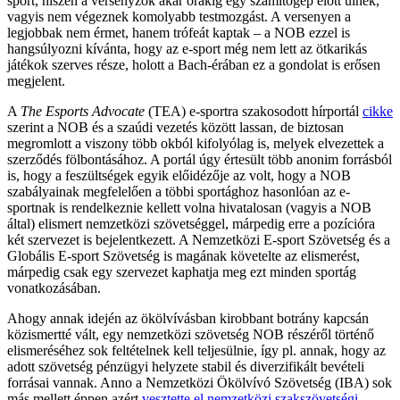
sport, hiszen a versenyzők akár órákig egy számítógép előtt ülnek,
vagyis nem végeznek komolyabb testmozgást. A versenyen a
legjobbak nem érmet, hanem trófeát kaptak – a NOB ezzel is
hangsúlyozni kívánta, hogy az e-sport még nem lett az ötkarikás
játékok szerves része, holott a Bach-érában ez a gondolat is erősen
megjelent.
A
The Esports Advocate
(TEA) e-sportra szakosodott hírportál
cikke
szerint a NOB és a szaúdi vezetés között lassan, de biztosan
megromlott a viszony több okból kifolyólag is, melyek elvezettek a
szerződés fölbontásához. A portál úgy értesült több anonim forrásból
is, hogy a feszültségek egyik előidézője az volt, hogy a NOB
szabályainak megfelelően a többi sportághoz hasonlóan az e-
sportnak is rendelkeznie kellett volna hivatalosan (vagyis a NOB
által) elismert nemzetközi szövetséggel, márpedig erre a pozícióra
két szervezet is bejelentkezett. A Nemzetközi E-sport Szövetség és a
Globális E-sport Szövetség is magának követelte az elismerést,
márpedig csak egy szervezet kaphatja meg ezt minden sportág
vonatkozásában.
Ahogy annak idején az ökölvívásban kirobbant botrány kapcsán
közismertté vált, egy nemzetközi szövetség NOB részéről történő
elismeréséhez sok feltételnek kell teljesülnie, így pl. annak, hogy az
adott szövetség pénzügyi helyzete stabil és diverzifikált bevételi
forrásai vannak. Anno a Nemzetközi Ökölvívó Szövetség (IBA) sok
más mellett éppen azért
vesztette el nemzetközi szakszövetségi