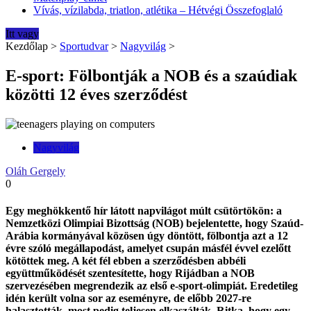
Vívás, vízilabda, triatlon, atlétika – Hétvégi Összefoglaló
Itt vagy
Kezdőlap
>
Sportudvar
>
Nagyvilág
>
E-sport: Fölbontják a NOB és a szaúdiak
közötti 12 éves szerződést
Nagyvilág
Oláh Gergely
0
Egy meghökkentő hír látott napvilágot múlt csütörtökön: a
Nemzetközi Olimpiai Bizottság (NOB) bejelentette, hogy Szaúd-
Arábia kormányával közösen úgy döntött, fölbontja azt a 12
évre szóló megállapodást, amelyet csupán másfél évvel ezelőtt
kötöttek meg. A két fél ebben a szerződésben abbéli
együttműködését szentesítette, hogy Rijádban a NOB
szervezésében megrendezik az első e-sport-olimpiát. Eredetileg
idén került volna sor az eseményre, de előbb 2027-re
halasztották, most pedig teljesen elkaszálták. Ritka, hogy egy