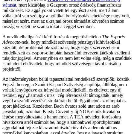
státusát
, mert kizárólag a Gazprom orosz óriáscég finanszírozta
működését. Ez aggályokat vetett fel egyrészt azért, mert állami
vállalatról van szó, így a politikai befolyásolás lehetősége nagy volt,
másrészt azért, mert az ukrajnai orosz támadást követően számos
ország vezetett be szankciókat a céggel szemben.
A nevük elhallgatását kérő források megerősítették a
The Esports
Advocate-
nek, hogy mindkét szövetség pénzügyi kihívásokkal
küzdött, de problémát okozott az is, hogy egyik szervezet sem
rendelkezett az e-sport-olimpián használni tervezett játékok szellemi
tulajdonjogával. Amennyiben ez nem lett volna elég, még a szaúdiak
is mindent elkövettek, hogy mindkét szövetséget távol tartsák a
projekttől.
Az intézményeken belül tapasztalattal rendelkező szereplők, köztük
Fejszál herceg, a Szaúdi E-sport Szövetség alapítója, állítólag nem
voltak lenyűgözve az irányítási modelljeiktől, és ehelyett egy új
testület, egy „harmadik utas” cég létrehozását támogatták, amely
végül a szaúdi vezetésű struktúrán belül rögzíthetné az olimpiai e-
sport játékokat. Kezdetben Bach óvatos zöld utat adott az arab
javaslatnak, azonban Kirsty Coventry új NOB-elnök hivatalba
lépése megváltoztatta a hangnemet. A TEA névtelen forrásokra
hivatkozva arról számolt be, hogy a zimbabwei sportdiplomata
aggodalmát fejezte ki az adminisztrációval és a demokratikus
normákkal kapcsolatban, azzal érvelve, hogy a javasolt struktúra