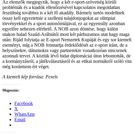
Az elemzők megjegyzik, hogy a két e-sport-szövetség körüli
problémák és a kiadók ellenőrzésével kapcsolatos megoldatlan
feszültség továbbra is a két fő akadály. Bármely tartós modellnek
össze kell egyeztetnie a szellemi tulajdonjogokat az olimpiai
törvényekkel és a sport autonómiájával, ez az egyensúly azonban
egyelőre nehezen elérhető. A NOB azon döntése, hogy külön
utakon halad Szaúd-Arábiától most két párhuzamos utat hagy maga
után: Rijád folytatja az E-sport Nemzetek Kupáját és egy sor kiemelt
eseményt, míg a NOB fenntartja érdeklődését az e-sport iránt, de a
helyszínekre, dátumokra vagy partnerekre vonatkozóan nincsenek
azonnali tervei. A köztük lévő hidat diplomáciai úton lebontották, de
a kormányzásról, a játékválasztásról és az etikai normákról szóló vita
még korántsem ért véget.
A kiemelt kép forrása: Pexels
Megosztás:
Facebook
X
WhatsApp
Email