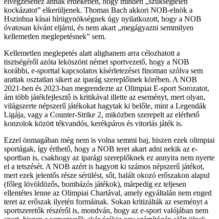
elvégzéséhez annak érdekében, hogy minden „szükségtelen
kockázatot” elkerüljenek. Thomas Bach akkori NOB-elnök a
Hszinhua kínai hírügynökségnek úgy nyilatkozott, hogy a NOB
óvatosan kívánt eljárni, és nem akart „megágyazni semmilyen
kellemetlen meglepetésnek” sem.
Kellemetlen meglepetés alatt alighanem arra célozhatott a
tisztségéről azóta leköszönt német sportvezető, hogy a NOB
korábbi, e-sporttal kapcsolatos kísérletezései finoman szólva sem
arattak osztatlan sikert az iparág szereplőinek körében. A NOB
2021-ben és 2023-ban megrendezte az Olimpiai E-sport Sorozatot,
ám több játékfejlesztő is kritikával illette az eseményt, mert olyan,
világszerte népszerű játékokat hagytak ki belőle, mint a Legendák
Ligája, vagy a Counter-Strike 2, miközben szerepelt az elérhető
konzolok között tékvandós, kerékpáros és vitorlás játék is.
Ezzel önmagában még nem is volna semmi baj, hiszen ezek olimpiai
sportágak, így érthető, hogy a NOB teret akart adni nekik az e-
sportban is, csakhogy az iparági szereplőknek ez annyira nem nyerte
el a tetszését. A NOB azért is hagyott ki számos népszerű játékot,
mert ezek jelentős része sérülést, sőt, halált okozó erőszakon alapul
(főleg lövöldözős, bombázós játékok), márpedig ez teljesen
ellentétes lenne az Olimpiai Chartával, amely egyáltalán nem enged
teret az erőszak ilyetén formáinak. Sokan kritizálták az eseményt a
sportszeretők részéről is, mondván, hogy az e-sport valójában nem