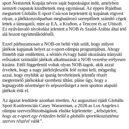
sport Nemzetek Kupája néven saját bajnokságot indít, amelyben
nemzeti csapatok küzdhetnek meg egymással. Az éppen Rijádban
megtartott Globális E-sport Csúcson bejelentett új kupának rögvest
olyan, a játékkonzoliparban meghatározó szereplőnek számító cégek
lettek a támogatói, mint az EA, a Krafton, a Tencent és az Ubisoft.
Ez nyilvánvaló távolodást jelentett a NOB és Szaúd-Arábia által tető
alá hozott együttműködéstől.
Ezzel párhuzamosan a NOB-on belül vitát szült, hogy milyen
játékok kapjanak helyet az e-sport-olimpia programjában. Ahogy
föntebb már említettem, a sérülés és/vagy halál okozására irányuló
erőszakot szimuláló játékok alkalmazását a NOB vezetése erélyesen
kizárta. Ettől függetlenül voltak olyan NOB-tagok, akik azzal
érveltek, hogy a nagy játékfejlesztők felé nyitni kell, mégpedig
azzal, hogy enyhítik az iparág bevételeinek jelentős részét
megtermelő játékokkal szembeni tiltást, pláne úgy, hogy a
legnagyobb nézettséget és népszerűséget a nem sporton alapuló
játékok érik el.
Az ágazat lendülete azonban töretlen. Az augusztusi rijádi Globális
Sport Konferencián Casey Wasserman, a 2028-as Los Angeles-i
olimpia szervezőbizottságának elnöke kijelentette:
„kétségtelen,
hogy az e-sport egy évtizeden belül a globális sportökoszisztéma
szerves részévé válik”
.