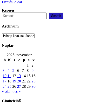
Fizetési oldal
Keresés
Search
Archívum
Archívum
Naptár
2025. november
h
K
s
c
p
s
v
1
2
3
4
5
6
7
8
9
10
11
12
13
14
15
16
17
18
19
20
21
22
23
24
25
26
27
28
29
30
« okt
dec »
Címkefelhő