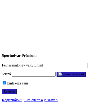
Sportudvar Prémium
Felhasználónév vagy Email
Jelszó
Emlékezz rám
Regisztrálok!
|
Elfelejtette a jelszavát?