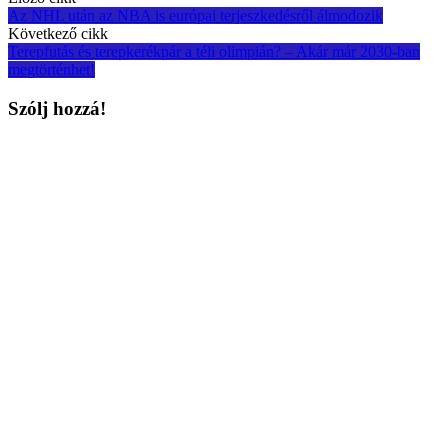
Post
Az NHL után az NBA is európai terjeszkedésről álmodozik
navigation
Következő cikk
Terepfutás és terepkerékpár a téli olimpián? – Akár már 2030-ban
megtörténhet!
Szólj hozzá!