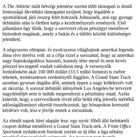
A
The Athletic
múlt hétvégi jelentése szerint több támogató is döntő
fontosságú likviditási támogatást nyújtott, hogy legalább a
sportolóknak járó összeg felét fedezzék Johnsonék, ami egy gyenge
debütálás után is életben tartja a kezdeményezés reményeit. Első
pillantásra úgy tűnik, hogy a szervezet olyan pénzügyi mentőövet
biztosított magának, amely a bukás és a túlélés közötti különbséget
jelentheti.
A négyszeres olimpiai- és nyolcszoros világbajnok amerikai legenda
álma elve merész volt: az a célja ezzel a sorozattal, hogy az amerikai
nagy bajnokságokhoz hasonló, komoly tétre menő és nem kevés
pénzzel kecsegtető viadalt valósítson meg. A versenyzők
fordulónként akár 100 000 dollárt (33.5 millió forintot) is zsebre
tehettek, természetesen eredménytől függően. A Grand Slam Track
azonban gyorsan dugába dőlt, aminek éppen a nagy költekezés volt
az okozója. A sorozat debütáló idényének Los Angeles-be tervezett
nagydöntőjét nem is tudták megrendezni a pénzhiány miatt. Azóta
kiderült, hogy a szervezőknek rövid időn belül elég jelentős mértékű
adósságállományt sikerült összehozniuk, így hónapokon keresztül
kérdéses volt, lesz-e jövője ennek a sorozatnak.
Az elmúlt napok hírei alapján lesz: egy nyolc főből álló befektetői
csoport dobhat mentőövet a Grand Slam Track-nek. A
Front Office
Sportsnak
nyilatkozott források szerint az új tőke a liga néhány