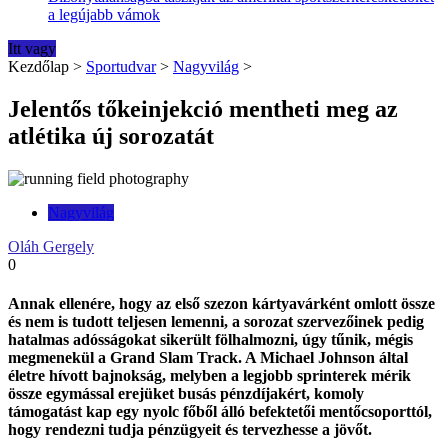
a legújabb vámok
Itt vagy
Kezdőlap
>
Sportudvar
>
Nagyvilág
>
Jelentős tőkeinjekció mentheti meg az
atlétika új sorozatát
Nagyvilág
Oláh Gergely
0
Annak ellenére, hogy az első szezon kártyavárként omlott össze
és nem is tudott teljesen lemenni, a sorozat szervezőinek pedig
hatalmas adósságokat sikerült fölhalmozni, úgy tűnik, mégis
megmenekül a Grand Slam Track. A Michael Johnson által
életre hívott bajnokság, melyben a legjobb sprinterek mérik
össze egymással erejüket busás pénzdíjakért, komoly
támogatást kap egy nyolc főből álló befektetői mentőcsoporttól,
hogy rendezni tudja pénzügyeit és tervezhesse a jövőt.