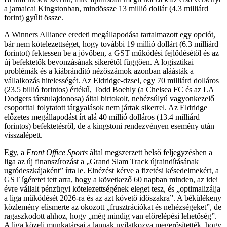
a jamaicai Kingstonban, mindössze 13 millió dollár (4.3 milliárd
forint) gyűlt össze.
A Winners Alliance eredeti megállapodása tartalmazott egy opciót,
bár nem kötelezettséget, hogy további 19 millió dollárt (6.3 milliárd
forintot) fektessen be a jövőben, a GST működési fejlődésétől és az
új befektetők bevonzásának sikerétől függően. A logisztikai
problémák és a kiábrándító nézőszámok azonban aláásták a
vállalkozás hitelességét. Az Eldridge-dzsel, egy 70 milliárd dolláros
(23.5 billió forintos) értékű, Todd Boehly (a Chelsea FC és az LA
Dodgers társtulajdonosa) által birtokolt, nehézsúlyú vagyonkezelő
csoporttal folytatott tárgyalások nem jártak sikerrel. Az Eldridge
előzetes megállapodást írt alá 40 millió dolláros (13.4 milliárd
forintos) befektetésről, de a kingstoni rendezvényen esemény után
visszalépett.
Egy, a
Front Office Sports
által megszerzett belső feljegyzésben a
liga az új finanszírozást a „Grand Slam Track újraindításának
ugródeszkájaként” írta le. Elnézést kérve a fizetési késedelmekért, a
GST ígéretet tett arra, hogy a következő 60 napban minden, az idei
évre vállalt pénzügyi kötelezettségének eleget tesz, és „optimalizálja
a liga működését 2026-ra és az azt követő időszakra”. A békülékeny
közlemény elismerte az okozott „frusztrációkat és nehézségeket”, de
ragaszkodott ahhoz, hogy „még mindig van előrelépési lehetőség”.
A liga közeli munkatársai a lapnak nyilatkozva megerősítették, hogy