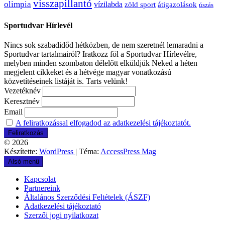
visszapillantó
olimpia
vízilabda
átigazolások
zöld sport
úszás
Sportudvar Hírlevél
Nincs sok szabadidőd hétközben, de nem szeretnél lemaradni a
Sportudvar tartalmairól? Iratkozz föl a Sportudvar Hírlevélre,
melyben minden szombaton délelőtt elküldjük Neked a héten
megjelent cikkeket és a hétvége magyar vonatkozású
közvetítéseinek listáját is. Tarts velünk!
Vezetéknév
Keresztnév
Email
A feliratkozással elfogadod az adatkezelési tájékoztatót.
© 2026
Készítette:
WordPress
| Téma:
AccessPress Mag
Alsó menü
Kapcsolat
Partnereink
Általános Szerződési Feltételek (ÁSZF)
Adatkezelési tájékoztató
Szerzői jogi nyilatkozat