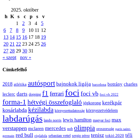
2025. október
h
K
s
c
p
s
v
1
2
3
4
5
6
7
8
9
10
11
12
13
14
15
16
17
18
19
20
21
22
23
24
25
26
27
28
29
30
31
« szept
nov »
Címkefelhő
autósport
bajnokok ligája
2018
botrány
charles
atlétika
barcelona
foci
f1
ferrari
foci vb
darts
leclerc
dopping
foci vb 2022
forma-1
hétvégi összefoglaló
kerékpár
jégkorong
kézilabda
kosárlabda
környezetvédelem
környezettudatosság
labdarúgás
max
lewis hamilton
lando norris
magyar foci
olimpia
verstappen
mercedes
mclaren
oroszország
nob
paris saint-
red bull
tenisz
téli
sergio pérez
tokió 2020
röplabda
sebastian vettel
germain