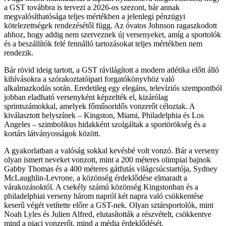
a GST továbbra is tervezi a 2026-os szezont, bár annak
megvalósíthatósága teljes mértékben a jelenlegi pénzügyi
kötelezettségek rendezésétől függ. Az óvatos Johnson ragaszkodott
ahhoz, hogy addig nem szerveznek új versenyeket, amíg a sportolók
és a beszállítók felé fennálló tartozásokat teljes mértékben nem
rendezik.
Bár rövid ideig tartott, a GST rávilágított a modern atlétika előtt álló
kihívásokra a szórakoztatóipari forgatókönyvhöz való
alkalmazkodás során. Eredetileg egy elegáns, televíziós szempontból
jobban eladható versenyként képzelték el, kizárólag
sprintszámokkal, amelyek főműsoridős vonzerőt céloztak. A
kiválasztott helyszínek – Kingston, Miami, Philadelphia és Los
Angeles – szimbolikus hidakként szolgáltak a sportörökség és a
kortárs látványosságok között.
A gyakorlatban a valóság sokkal kevésbé volt vonzó. Bár a verseny
olyan ismert neveket vonzott, mint a 200 méteres olimpiai bajnok
Gabby Thomas és a 400 méteres gátfutás világcsúcstartója, Sydney
McLaughlin-Levrone, a közönség érdeklődése elmaradt a
várakozásoktól. A csekély számú közönség Kingstonban és a
philadelphiai verseny három napról két napra való csökkentése
keserű végét vetítette előre a GST-nek. Olyan sztársportolók, mint
Noah Lyles és Julien Alfred, elutasították a részvételt, csökkentve
mind a piaci vonzerőt, mind a média érdeklődését.