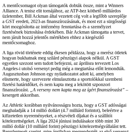
A mentőcsomagot olyan támogatók dobták össze, mint a Winners
Alliance. A tenisz elit tornájához, az ATP-hez köthető milliárdos
üzletember, Bill Ackman által vezetett cég volt a legfőbb szereplője
a GST eredeti, 2023-as finanszírozásának, és most ezt a sürgősségi
kört mozgósította az intézmény fenntartása és a személyzet
fizetésének biztosítása érdekében. Bár Ackman támogatta a tervet,
nem járult hozzá jelentős mértékben ehhez a kiegészítő
mentőcsomaghoz.
A liga rövid története eddig ékesen példázza, hogy a merész ötletek
hogyan bukhatnak meg szilárd pénzügyi alapok nélkül. A GST
egyetlen szezont sem tudott befejezni, az áprilisra tervezett Los
Angeles-i utolsó versenyt pedig még a megtartása előtt lemondták.
Augusztusban Johnson egy nyilatkozatot adott ki, amelyben
elismerte, hogy szervezete elmulasztotta a sportolókkal szembeni
fizetési határidőket, és nem kapta meg a lekötött szponzori
finanszírozást.
„A verseny nem kapta meg az ígért finanszírozást”
–
kesergett akkoriban.
Az
Athletic
korábban nyilvánosságra hozta, hogy a GST adósságai
meghaladják a 14 millió dollárt (4.7 milliárd forintot), beleértve a
kifizetetlen nyereményeket, a részvételi díjakat és a szállítói
kötelezettségeket. A liga 2024 júniusi indulásakor több mint 30
millió dollár (10 milliárd forint) pénzügyi kötelezettségvállalást tett.
Bennfentesek szerint, mire áprilisban megrendezték az első versenyt