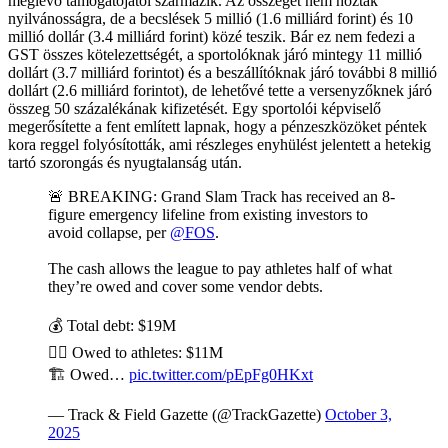
meglévő támogatójától származik. Az összeget nem hozták
nyilvánosságra, de a becslések 5 millió (1.6 milliárd forint) és 10
millió dollár (3.4 milliárd forint) közé teszik. Bár ez nem fedezi a
GST összes kötelezettségét, a sportolóknak járó mintegy 11 millió
dollárt (3.7 milliárd forintot) és a beszállítóknak járó további 8 millió
dollárt (2.6 milliárd forintot), de lehetővé tette a versenyzőknek járó
összeg 50 százalékának kifizetését. Egy sportolói képviselő
megerősítette a fent említett lapnak, hogy a pénzeszközöket péntek
kora reggel folyósították, ami részleges enyhülést jelentett a hetekig
tartó szorongás és nyugtalanság után.
🚨 BREAKING: Grand Slam Track has received an 8-
figure emergency lifeline from existing investors to
avoid collapse, per
@FOS
.
The cash allows the league to pay athletes half of what
they’re owed and cover some vendor debts.
💰 Total debt: $19M
🏃‍♂️ Owed to athletes: $11M
🏗️ Owed…
pic.twitter.com/pEpFg0HKxt
— Track & Field Gazette (@TrackGazette)
October 3,
2025