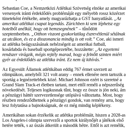
Sebastian Coe, a Nemzetközi Atlétikai Szövetség elnöke az amerikai
versenyek iránti érdeklődés problémáját egy mélyebb rossz közérzet
tüneteként értékelte, amely magyarázhatja a GST hanyatlását.
„Az
amerikai atlétikai csapat legendás. Zürichben ki sem léphetsz egy
hotelből anélkül, hogy ott hemzsegnének”
– tűnődött
szeptemberben.
„Otthon viszont gyakorlatilag észrevétlenül sétálnak
az utcákon, és ez a disszonancia mindig is ott volt.”
Coe, aki ismeri
az atlétika beágyazásának nehézségeit az amerikai futball,
kosárlabda és baseball sportgépezetébe, hozzátette:
„Az egyetemi
rendszer virágzik, mégis rejtély marad, hogy a felnőtt szinten miért
gyér az érdeklődés az atlétika iránt. Ez nem új kihívás.”
Az Egyesült Államok atlétikában eddig 767 érmet szerzett az
olimpiákon, amelyből 321 volt arany – ennek ellenére nem tartozik a
sportág a legnézettebbek közé. Michael Johnson ezért is szeretné a
Grand Slam Track-et életben tartani, mert ettől reméli a népszerűség
növekedését. Teljesen logikusnak tűnt, hogy ez össze is jön neki, ám
a pénzügyi háttér szervezetlensége utópiává változtatta. Most, hogy
részben rendeződhetnek a pénzügyi gondok, van remény arra, hogy
lesz folytatása a bajnokságnak, de ez még mindig képlékeny.
Amerikában sokan érzékelik az atlétika problémáit, hiszen a 2028-as
Los Angeles-i olimpia szervezői a sportok királynőjét a játékok első
hetére tették, s az úszás átkerült a második hétre. Ettől is azt remélik,