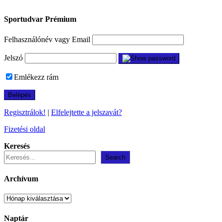
Sportudvar Prémium
Felhasználónév vagy Email
Jelszó
Emlékezz rám
Regisztrálok!
|
Elfelejtette a jelszavát?
Fizetési oldal
Keresés
Search
Archívum
Archívum
Naptár