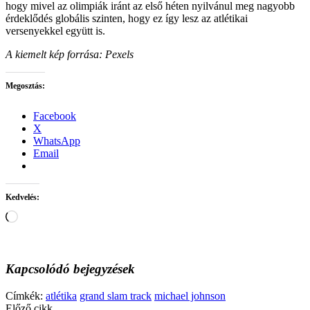
hogy mivel az olimpiák iránt az első héten nyilvánul meg nagyobb
érdeklődés globális szinten, hogy ez így lesz az atlétikai
versenyekkel együtt is.
A kiemelt kép forrása: Pexels
Megosztás:
Facebook
X
WhatsApp
Email
Kedvelés:
Loading…
Kapcsolódó bejegyzések
Címkék:
atlétika
grand slam track
michael johnson
Előző cikk