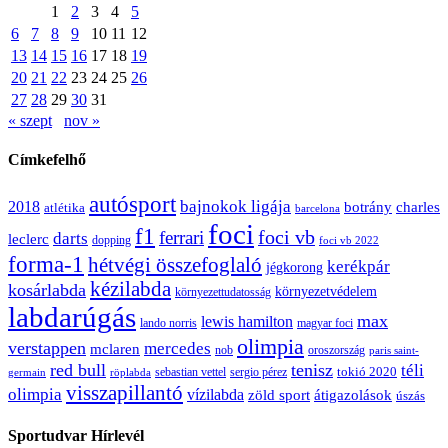
1
2
3
4
5
6
7
8
9
10
11
12
13
14
15
16
17
18
19
20
21
22
23
24
25
26
27
28
29
30
31
« szept
nov »
Címkefelhő
autósport
bajnokok ligája
2018
botrány
charles
atlétika
barcelona
foci
f1
ferrari
foci vb
darts
leclerc
dopping
foci vb 2022
forma-1
hétvégi összefoglaló
kerékpár
jégkorong
kézilabda
kosárlabda
környezetvédelem
környezettudatosság
labdarúgás
max
lewis hamilton
lando norris
magyar foci
olimpia
verstappen
mercedes
mclaren
oroszország
nob
paris saint-
red bull
tenisz
téli
sergio pérez
tokió 2020
röplabda
sebastian vettel
germain
visszapillantó
olimpia
vízilabda
átigazolások
zöld sport
úszás
Sportudvar Hírlevél