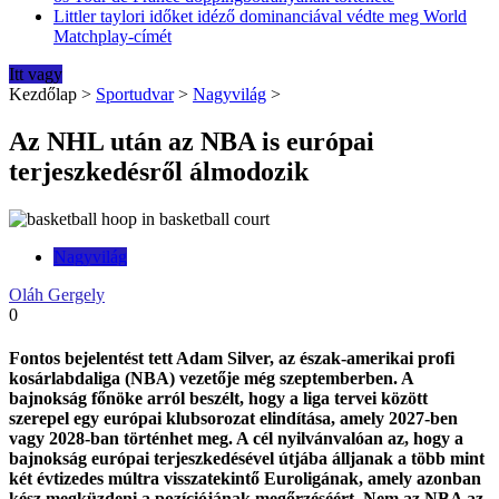
Littler taylori időket idéző dominanciával védte meg World
Matchplay-címét
Itt vagy
Kezdőlap
>
Sportudvar
>
Nagyvilág
>
Az NHL után az NBA is európai
terjeszkedésről álmodozik
Nagyvilág
Oláh Gergely
0
Fontos bejelentést tett Adam Silver, az észak-amerikai profi
kosárlabdaliga (NBA) vezetője még szeptemberben. A
bajnokság főnöke arról beszélt, hogy a liga tervei között
szerepel egy európai klubsorozat elindítása, amely 2027-ben
vagy 2028-ban történhet meg. A cél nyilvánvalóan az, hogy a
bajnokság európai terjeszkedésével útjába álljanak a több mint
két évtizedes múltra visszatekintő Euroligának, amely azonban
kész megküzdeni a pozíciójának megőrzéséért. Nem az NBA az