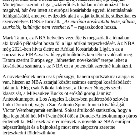
Motiejūnas szerint a liga „sztárerőt és hibátlan márkaimázst” hoz
magával, bár óva intett az európai kosárlabda egyedi identitásának
felhígulásától, amelyet évtizedek alatt a saját kulturális, stilisztikai és
szenvedélyes DNS-e formált.
„Az európai kosárlabda lelke, stílusa,
szurkolói, kultúrája nem veszhet el”
– ragaszkodott hozzá.
Mark Tatum, az NBA helyettes vezetője is megszólalt a témában,
aki kiváló példaként hozta föl a liga afrikai terjeszkedését. Az NBA
még 2021-ben hívta életre az Afrikai Kosárlabda Ligát, s az a
sorozat is a FIBA-val való együttműködés keretében valósult meg.
Tatum szerint Európa egy „hihetetlen növekedés” terepe lehet a
kosárlabda számára, s az NBA ezt a potenciált szeretné kiaknázni.
A növekedésnek nem csak pénzügyi, hanem sportszakmai alapja is
van, hiszen az NBA sztárjai között számos európai kosárlabdázót
találunk. Elég csak Nikola Jokicsot, a Denver Nuggets szerb
klasszisát, a Milwaukee Bucks-ot erősítő görög Jannisz
Antetokunmpót, a Los Angeles Lakers-ben pallérozódó szlovén
Luka Doncicot, vagy a San Antonio Spurs francia kiválóságát,
Victor Wembanyamát említeni. Sokat árulkodó statisztika, hogy a
liga legutóbbi hét MVP-címéből ötöt a Doncic-Antetokunmpo páros
érdemelt ki. Már ezek az eredmények is növelik az NBA európai
népszerűségét és a bajnokság most erre alapozva szeretne
terjeszkedni földrészünkön.