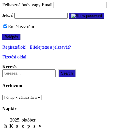
Felhasználónév vagy Email
Jelszó
Emlékezz rám
Regisztrálok!
|
Elfelejtette a jelszavát?
Fizetési oldal
Keresés
Search
Archívum
Archívum
Naptár
2025. október
h
K
s
c
p
s
v