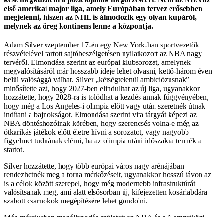
első amerikai major liga, amely Európában tervez erősebben
megjelenni, hiszen az NHL is álmodozik egy olyan kupáról,
melynek az öreg kontinens lenne a központja.
Adam Silver szeptember 17-én egy New York-ban sportvezetők
részvételével tartott sajtóbeszélgetésen nyilatkozott az NBA nagy
tervéről. Elmondása szerint az európai klubsorozat, amelynek
megvalósításáról már hosszabb ideje lehet olvasni, kettő-három éven
belül valósággá válhat. Silver „kétségtelenül ambiciózusnak”
minősítette azt, hogy 2027-ben elindulhat az új liga, ugyanakkor
hozzátette, hogy 2028-ra is tolódhat a kezdés annak függvényében,
hogy még a Los Angeles-i olimpia előtt vagy után szeretnék útnak
indítani a bajnokságot. Elmondása szerint vita tárgyát képezi az
NBA döntéshozóinak körében, hogy szerencsés volna-e még az
ötkarikás játékok előtt életre hívni a sorozatot, vagy nagyobb
figyelmet tudnának elérni, ha az olimpia utáni időszakra tennék a
startot.
Silver hozzátette, hogy több európai város nagy arénájában
rendezhetnék meg a torna mérkőzéseit, ugyanakkor hosszú távon az
is a célok között szerepel, hogy még modernebb infrastruktúrát
valósítsanak meg, ami alatt elsősorban új, kifejezetten kosárlabdára
szabott csarnokok megépítésére lehet gondolni.