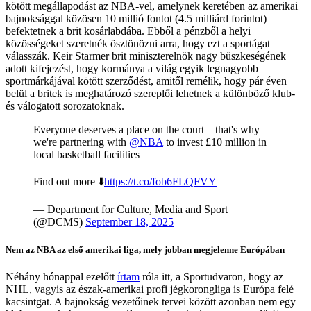
kötött megállapodást az NBA-vel, amelynek keretében az amerikai
bajnoksággal közösen 10 millió fontot (4.5 milliárd forintot)
befektetnek a brit kosárlabdába. Ebből a pénzből a helyi
közösségeket szeretnék ösztönözni arra, hogy ezt a sportágat
válasszák. Keir Starmer brit miniszterelnök nagy büszkeségének
adott kifejezést, hogy kormánya a világ egyik legnagyobb
sportmárkájával kötött szerződést, amitől remélik, hogy pár éven
belül a britek is meghatározó szereplői lehetnek a különböző klub-
és válogatott sorozatoknak.
Everyone deserves a place on the court – that's why
we're partnering with
@NBA
to invest £10 million in
local basketball facilities
Find out more ⬇️
https://t.co/fob6FLQFVY
— Department for Culture, Media and Sport
(@DCMS)
September 18, 2025
Nem az NBA az első amerikai liga, mely jobban megjelenne Európában
Néhány hónappal ezelőtt
írtam
róla itt, a Sportudvaron, hogy az
NHL, vagyis az észak-amerikai profi jégkorongliga is Európa felé
kacsintgat. A bajnokság vezetőinek tervei között azonban nem egy