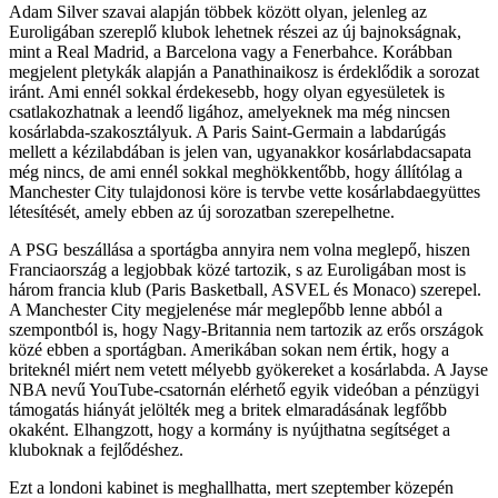
Adam Silver szavai alapján többek között olyan, jelenleg az
Euroligában szereplő klubok lehetnek részei az új bajnokságnak,
mint a Real Madrid, a Barcelona vagy a Fenerbahce. Korábban
megjelent pletykák alapján a Panathinaikosz is érdeklődik a sorozat
iránt. Ami ennél sokkal érdekesebb, hogy olyan egyesületek is
csatlakozhatnak a leendő ligához, amelyeknek ma még nincsen
kosárlabda-szakosztályuk. A Paris Saint-Germain a labdarúgás
mellett a kézilabdában is jelen van, ugyanakkor kosárlabdacsapata
még nincs, de ami ennél sokkal meghökkentőbb, hogy állítólag a
Manchester City tulajdonosi köre is tervbe vette kosárlabdaegyüttes
létesítését, amely ebben az új sorozatban szerepelhetne.
A PSG beszállása a sportágba annyira nem volna meglepő, hiszen
Franciaország a legjobbak közé tartozik, s az Euroligában most is
három francia klub (Paris Basketball, ASVEL és Monaco) szerepel.
A Manchester City megjelenése már meglepőbb lenne abból a
szempontból is, hogy Nagy-Britannia nem tartozik az erős országok
közé ebben a sportágban. Amerikában sokan nem értik, hogy a
briteknél miért nem vetett mélyebb gyökereket a kosárlabda. A Jayse
NBA nevű YouTube-csatornán elérhető egyik videóban a pénzügyi
támogatás hiányát jelölték meg a britek elmaradásának legfőbb
okaként. Elhangzott, hogy a kormány is nyújthatna segítséget a
kluboknak a fejlődéshez.
Ezt a londoni kabinet is meghallhatta, mert szeptember közepén