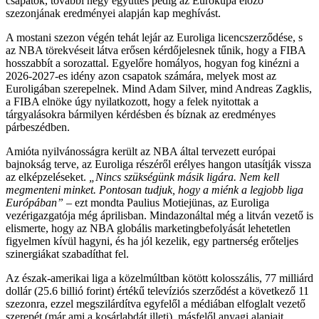
csapatok, további négy együttes pedig az Eurokupa előző
szezonjának eredményei alapján kap meghívást.
A mostani szezon végén tehát lejár az Euroliga licencszerződése, s
az NBA törekvéseit látva erősen kérdőjelesnek tűnik, hogy a FIBA
hosszabbít a sorozattal. Egyelőre homályos, hogyan fog kinézni a
2026-2027-es idény azon csapatok számára, melyek most az
Euroligában szerepelnek. Mind Adam Silver, mind Andreas Zagklis,
a FIBA elnöke úgy nyilatkozott, hogy a felek nyitottak a
tárgyalásokra bármilyen kérdésben és bíznak az eredményes
párbeszédben.
Amióta nyilvánosságra került az NBA által tervezett európai
bajnokság terve, az Euroliga részéről erélyes hangon utasítják vissza
az elképzeléseket.
„Nincs szükségünk másik ligára. Nem kell
megmenteni minket. Pontosan tudjuk, hogy a miénk a legjobb liga
Európában”
– ezt mondta Paulius Motiejünas, az Euroliga
vezérigazgatója még áprilisban. Mindazonáltal még a litván vezető is
elismerte, hogy az NBA globális marketingbefolyását lehetetlen
figyelmen kívül hagyni, és ha jól kezelik, egy partnerség erőteljes
szinergiákat szabadíthat fel.
Az észak-amerikai liga a közelmúltban kötött kolosszális, 77 milliárd
dollár (25.6 billió forint) értékű televíziós szerződést a következő 11
szezonra, ezzel megszilárdítva egyfelől a médiában elfoglalt vezető
szerepét (már ami a kosárlabdát illeti), másfelől anyagi alapjait.