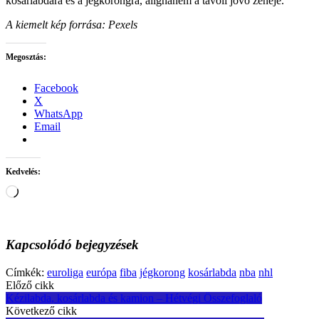
kosárlabdára és a jégkorongra, alighanem a távoli jövő zenéje.
A kiemelt kép forrása: Pexels
Megosztás:
Facebook
X
WhatsApp
Email
Kedvelés:
Loading…
Kapcsolódó bejegyzések
Címkék:
euroliga
európa
fiba
jégkorong
kosárlabda
nba
nhl
Post
Előző cikk
Kézilabda, kosárlabda és kamion – Hétvégi Összefoglaló
navigation
Következő cikk