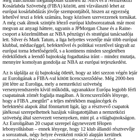
Még márciusban megállapodás született az NBA és a Nemzetközi
Kosárlabda Szövetség (FIBA) között, ami vízválasztó lehet az
európai kosárlabdázás jövője szempontjából, hiszen az egyezség
lehetővé teszi a felek számára, hogy közösen szervezzenek tornákat.
A még csak álmok szintjén létező európai klubsorozatnak már most
megvan az anyagi háttere, ugyanis a JPMorgan Chase és a Raine-
csoport a közelmúltban az NBA pénzügyi és stratégiai tanácsadója
lett. Silver és Mark Tatum, a liga helyettes vezetője már több európai
klubbal, médiacéggel, befektetővel és politikai vezetővel tárgyalt az
európai torna lehetőségeiről, s a kontinens minden szegletében
érdeklődnek a leendő bajnokság fogadtatása iránt – mindez mutatja,
mennyire komolyan gondolja az NBA az európai terjeszkedést.
Az is táplálja az új bajnokság ötletét, hogy az idei szezon végén lejár
az Euroligának a FIBA-val kötött licencszerződése. Még 2000-ben
jött létre az Euroliga, mely a nemzetközi szövetség
versenyrendszerén kívül működik, ugyanakkor Európa legjobb férfi
csapatainak zömét foglalja magában. A licencszerződés lényege,
hogy a FIBA „megtűri” a teljes mértékben magáncégek és
befektetési alapok által fönntartott ligát, így a résztvevő csapatok
játékosai szerepelhetnek hazájuk válogatottjában a nemzetközi
szövetség által szervezett versenyeken, mint pl. a világbajnokságon.
Az Euroligában 20 csapat szerepel úgynevezett félopen
lebonyolításban – ennek lényege, hogy 12 klub állandó résztvevője
a sorozatnak, négy helyre évenkénti rotáció alapján kerülnek