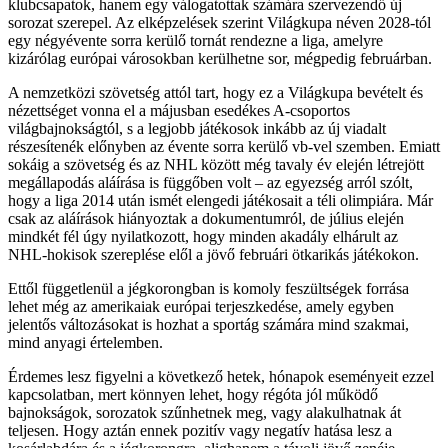
klubcsapatok, hanem egy válogatottak számára szervezendő új
sorozat szerepel. Az elképzelések szerint Világkupa néven 2028-tól
egy négyévente sorra kerülő tornát rendezne a liga, amelyre
kizárólag európai városokban kerülhetne sor, mégpedig februárban.
A nemzetközi szövetség attól tart, hogy ez a Világkupa bevételt és
nézettséget vonna el a májusban esedékes A-csoportos
világbajnokságtól, s a legjobb játékosok inkább az új viadalt
részesítenék előnyben az évente sorra kerülő vb-vel szemben. Emiatt
sokáig a szövetség és az NHL között még tavaly év elején létrejött
megállapodás aláírása is függőben volt – az egyezség arról szólt,
hogy a liga 2014 után ismét elengedi játékosait a téli olimpiára. Már
csak az aláírások hiányoztak a dokumentumról, de július elején
mindkét fél úgy nyilatkozott, hogy minden akadály elhárult az
NHL-hokisok szereplése elől a jövő februári ötkarikás játékokon.
Ettől függetlenül a jégkorongban is komoly feszültségek forrása
lehet még az amerikaiak európai terjeszkedése, amely egyben
jelentős változásokat is hozhat a sportág számára mind szakmai,
mind anyagi értelemben.
Érdemes lesz figyelni a következő hetek, hónapok eseményeit ezzel
kapcsolatban, mert könnyen lehet, hogy régóta jól működő
bajnokságok, sorozatok szűnhetnek meg, vagy alakulhatnak át
teljesen. Hogy aztán ennek pozitív vagy negatív hatása lesz a