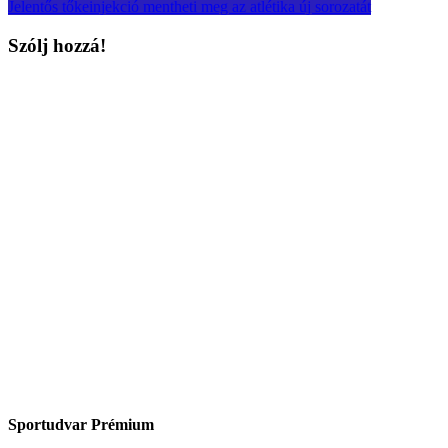
Jelentős tőkeinjekció mentheti meg az atlétika új sorozatát
Szólj hozzá!
Sportudvar Prémium