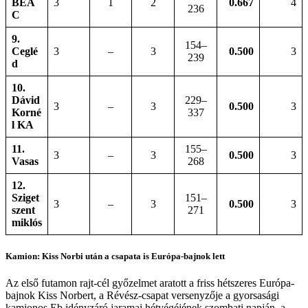
BEA
3
1
2
0.667
4
236
C
9.
154–
Ceglé
3
–
3
0.500
3
239
d
10.
Dávid
229–
3
–
3
0.500
3
Korné
337
l KA
11.
155–
3
–
3
0.500
3
Vasas
268
12.
Sziget
151–
3
–
3
0.500
3
szent
271
miklós
Kamion: Kiss Norbi után a csapata is Európa-bajnok lett
Az első futamon rajt-cél győzelmet aratott a friss hétszeres Európa-
bajnok Kiss Norbert, a Révész-csapat versenyzője a gyorsasági
kamionos Eb idényzáró jaramai hétvégéjének szombati napján, a