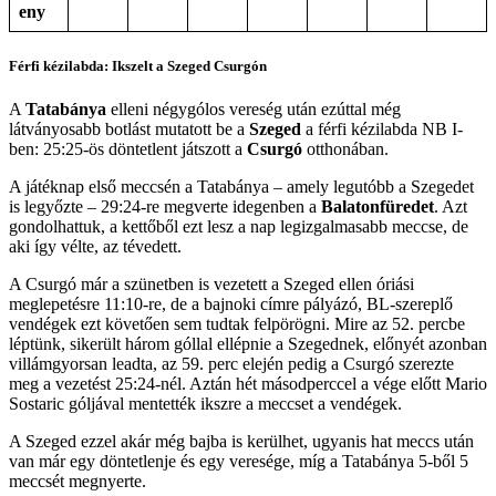
eny
Férfi kézilabda: Ikszelt a Szeged Csurgón
A
Tatabánya
elleni négygólos vereség után ezúttal még
látványosabb botlást mutatott be a
Szeged
a férfi kézilabda NB I-
ben: 25:25-ös döntetlent játszott a
Csurgó
otthonában.
A játéknap első meccsén a Tatabánya – amely legutóbb a Szegedet
is legyőzte – 29:24-re megverte idegenben a
Balatonfüredet
. Azt
gondolhattuk, a kettőből ezt lesz a nap legizgalmasabb meccse, de
aki így vélte, az tévedett.
A Csurgó már a szünetben is vezetett a Szeged ellen óriási
meglepetésre 11:10-re, de a bajnoki címre pályázó, BL-szereplő
vendégek ezt követően sem tudtak felpörögni. Mire az 52. percbe
léptünk, sikerült három góllal ellépnie a Szegednek, előnyét azonban
villámgyorsan leadta, az 59. perc elején pedig a Csurgó szerezte
meg a vezetést 25:24-nél. Aztán hét másodperccel a vége előtt Mario
Sostaric góljával mentették ikszre a meccset a vendégek.
A Szeged ezzel akár még bajba is kerülhet, ugyanis hat meccs után
van már egy döntetlenje és egy veresége, míg a Tatabánya 5-ből 5
meccsét megnyerte.