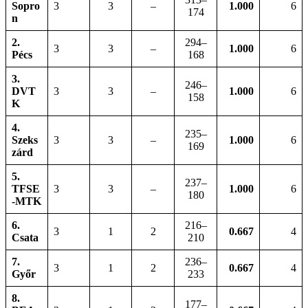
Sopro
3
3
–
1.000
6
174
n
2.
294–
3
3
–
1.000
6
Pécs
168
3.
246–
DVT
3
3
–
1.000
6
158
K
4.
235–
Szeks
3
3
–
1.000
6
169
zárd
5.
237–
TFSE
3
3
–
1.000
6
180
-MTK
6.
216–
3
1
2
0.667
4
Csata
210
7.
236–
3
1
2
0.667
4
Győr
233
8.
177–