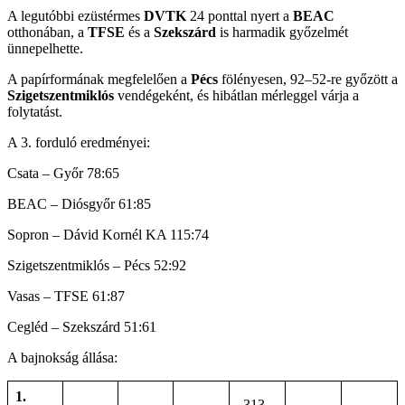
A legutóbbi ezüstérmes
DVTK
24 ponttal nyert a
BEAC
otthonában, a
TFSE
és a
Szekszárd
is harmadik győzelmét
ünnepelhette.
A papírformának megfelelően a
Pécs
fölényesen, 92–52-re győzött a
Szigetszentmiklós
vendégeként, és hibátlan mérleggel várja a
folytatást.
A 3. forduló eredményei:
Csata – Győr 78:65
BEAC – Diósgyőr 61:85
Sopron – Dávid Kornél KA 115:74
Szigetszentmiklós – Pécs 52:92
Vasas – TFSE 61:87
Cegléd – Szekszárd 51:61
A bajnokság állása:
1.
313–