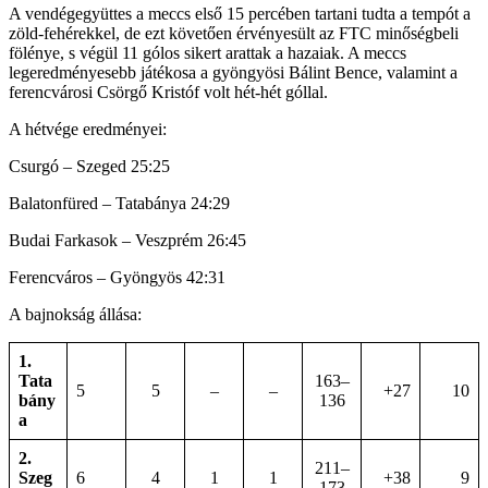
A vendégegyüttes a meccs első 15 percében tartani tudta a tempót a
zöld-fehérekkel, de ezt követően érvényesült az FTC minőségbeli
fölénye, s végül 11 gólos sikert arattak a hazaiak. A meccs
legeredményesebb játékosa a gyöngyösi Bálint Bence, valamint a
ferencvárosi Csörgő Kristóf volt hét-hét góllal.
A hétvége eredményei:
Csurgó – Szeged 25:25
Balatonfüred – Tatabánya 24:29
Budai Farkasok – Veszprém 26:45
Ferencváros – Gyöngyös 42:31
A bajnokság állása:
1.
Tata
163–
5
5
–
–
+27
10
bány
136
a
2.
211–
Szeg
6
4
1
1
+38
9
173