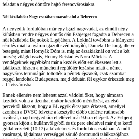
feladat a négyes döntőre hajtó ferencvárosiakra.
Női kézilabda: Nagy csatában maradt alul a Debrecen
A negyedik fordulóban már egy igazi nagyvadat, az elmúlt négy
kiírásban rendre négyes döntős dán Esbjerget fogadta a Debrecen a
női kézilabda Bajnokok Ligájában. A Lokinál továbbra is hiányzott
sérülés miatt a nyáron igazolt svéd irányító, Daniela De Jong, illetve
betegség miatt Hornyák Dóra is, míg az északiaknál ott volt a két
norvég világklasszis, Henny Reistad és Nora Mörk is. A
vendégeknek egyébként már a kezdés előtt emlékezetes lett a
találkozó, hiszen a müncheni repülőtér lezárása miatt a német
nagyváros terminálján töltötték a péntek éjszakát, csak szombat
reggel landoltak Budapesten, majd délután fél egykor érkeztek meg
a Cívisvárosba.
Ennek ellenére nem lehetett azzal vádolni őket, hogy álmosan
kezdték volna a tizenhat órakor kezdődő mérkőzést, az első
percektől látszott, hogy a BL egyik élcsapata érkezett, amellyel
azonban a DVSC felvette a kesztyűt: előbb utolérte rutinosabb
riválisát, majd negyed óra elteltével már 9:6-ra ellépett. Az Esbjerg
gyorsan kijött a hullámvölgyből és tíz perc elteltével már újra kettő
góllal vezetett (10:12) a küzdelmes és fordulatos csatában. A múlt
vasárnapi, fájdalmas vereséggel záruló dortmundi találkozójához