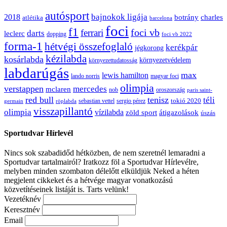
autósport
bajnokok ligája
2018
botrány
charles
atlétika
barcelona
foci
f1
ferrari
foci vb
darts
leclerc
dopping
foci vb 2022
forma-1
hétvégi összefoglaló
kerékpár
jégkorong
kézilabda
kosárlabda
környezetvédelem
környezettudatosság
labdarúgás
max
lewis hamilton
lando norris
magyar foci
olimpia
verstappen
mercedes
mclaren
oroszország
nob
paris saint-
red bull
tenisz
téli
sergio pérez
tokió 2020
röplabda
sebastian vettel
germain
visszapillantó
olimpia
vízilabda
átigazolások
zöld sport
úszás
Sportudvar Hírlevél
Nincs sok szabadidőd hétközben, de nem szeretnél lemaradni a
Sportudvar tartalmairól? Iratkozz föl a Sportudvar Hírlevélre,
melyben minden szombaton délelőtt elküldjük Neked a héten
megjelent cikkeket és a hétvége magyar vonatkozású
közvetítéseinek listáját is. Tarts velünk!
Vezetéknév
Keresztnév
Email