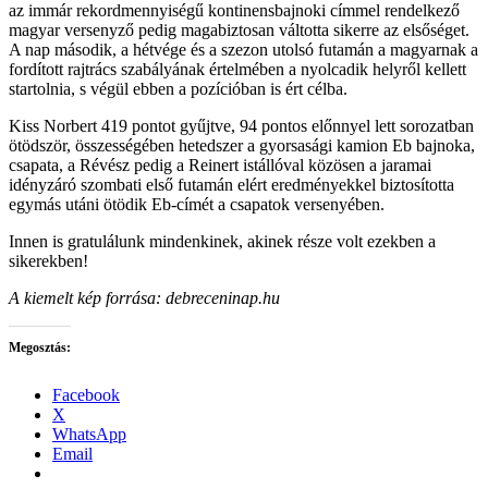
az immár rekordmennyiségű kontinensbajnoki címmel rendelkező
magyar versenyző pedig magabiztosan váltotta sikerre az elsőséget.
A nap második, a hétvége és a szezon utolsó futamán a magyarnak a
fordított rajtrács szabályának értelmében a nyolcadik helyről kellett
startolnia, s végül ebben a pozícióban is ért célba.
Kiss Norbert 419 pontot gyűjtve, 94 pontos előnnyel lett sorozatban
ötödször, összességében hetedszer a gyorsasági kamion Eb bajnoka,
csapata, a Révész pedig a Reinert istállóval közösen a jaramai
idényzáró szombati első futamán elért eredményekkel biztosította
egymás utáni ötödik Eb-címét a csapatok versenyében.
Innen is gratulálunk mindenkinek, akinek része volt ezekben a
sikerekben!
A kiemelt kép forrása: debreceninap.hu
Megosztás:
Facebook
X
WhatsApp
Email