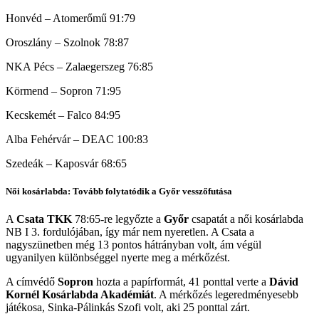
Honvéd – Atomerőmű 91:79
Oroszlány – Szolnok 78:87
NKA Pécs – Zalaegerszeg 76:85
Körmend – Sopron 71:95
Kecskemét – Falco 84:95
Alba Fehérvár – DEAC 100:83
Szedeák – Kaposvár 68:65
Női kosárlabda: Tovább folytatódik a Győr vesszőfutása
A
Csata TKK
78:65-re legyőzte a
Győr
csapatát a női kosárlabda
NB I 3. fordulójában, így már nem nyeretlen. A Csata a
nagyszünetben még 13 pontos hátrányban volt, ám végül
ugyanilyen különbséggel nyerte meg a mérkőzést.
A címvédő
Sopron
hozta a papírformát, 41 ponttal verte a
Dávid
Kornél Kosárlabda Akadémiát
. A mérkőzés legeredményesebb
játékosa, Sinka-Pálinkás Szofi volt, aki 25 ponttal zárt.