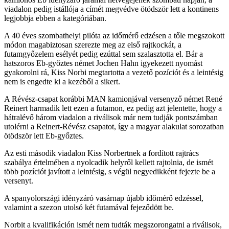
viadalon pedig istállója a címét megvédve ötödször lett a kontinens
legjobbja ebben a kategóriában.
A 40 éves szombathelyi pilóta az időmérő edzésen a tőle megszokott
módon magabiztosan szerezte meg az első rajtkockát, a
futamgyőzelem esélyét pedig ezúttal sem szalasztotta el. Bár a
hatszoros Eb-győztes német Jochen Hahn igyekezett nyomást
gyakorolni rá, Kiss Norbi megtartotta a vezető pozíciót és a leintésig
nem is engedte ki a kezéből a sikert.
A Révész-csapat korábbi MAN kamionjával versenyző német René
Reinert harmadik lett ezen a futamon, ez pedig azt jelentette, hogy a
hátralévő három viadalon a riválisok már nem tudják pontszámban
utolérni a Reinert-Révész csapatot, így a magyar alakulat sorozatban
ötödször lett Eb-győztes.
Az esti második viadalon Kiss Norbertnek a fordított rajtrács
szabálya értelmében a nyolcadik helyről kellett rajtolnia, de ismét
több pozíciót javított a leintésig, s végül negyedikként fejezte be a
versenyt.
A spanyolországi idényzáró vasárnap újabb időmérő edzéssel,
valamint a szezon utolsó két futamával fejeződött be.
Norbit a kvalifikáción ismét nem tudták megszorongatni a riválisok,