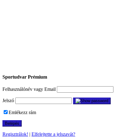
Sportudvar Prémium
Felhasználónév vagy Email
Jelszó
Emlékezz rám
Regisztrálok!
|
Elfelejtette a jelszavát?