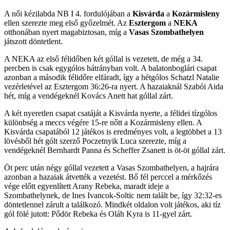
A női kézilabda NB I 4. fordulójában a
Kisvárda
a
Kozármisleny
ellen szerezte meg első győzelmét. Az
Esztergom
a
NEKA
otthonában nyert magabiztosan, míg a
Vasas Szombathelyen
játszott döntetlent.
A NEKA az első félidőben két góllal is vezetett, de még a 34.
percben is csak egygólos hátrányban volt. A balatonboglári csapat
azonban a második félidőre elfáradt, így a hétgólos Schatzl Natalie
vezérletével az Esztergom 36:26-ra nyert. A hazaiaknál Szabói Aida
hét, míg a vendégeknél Kovács Anett hat góllal zárt.
A két nyeretlen csapat csatáját a Kisvárda nyerte, a félidei tízgólos
különbség a meccs végére 15-re nőtt a Kozármisleny ellen. A
Kisvárda csapatából 12 játékos is eredményes volt, a legtöbbet a 13
lövésből hét gólt szerző Poczetnyik Luca szerezte, míg a
vendégeknél Bernhardt Panna és Scheffer Zsanett is öt-öt góllal zárt.
Öt perc után négy góllal vezetett a Vasas Szombathelyen, a hajrára
azonban a hazaiak átvették a vezetést. Bő fél perccel a mérkőzés
vége előtt egyenlített Arany Rebeka, maradt ideje a
Szombathelynek, de Ines Ivancok-Soltic nem talált be, így 32:32-es
döntetlennel zárult a találkozó. Mindkét oldalon volt játékos, aki tíz
gól fölé jutott: Pődör Rebeka és Oláh Kyra is 11-gyel zárt.