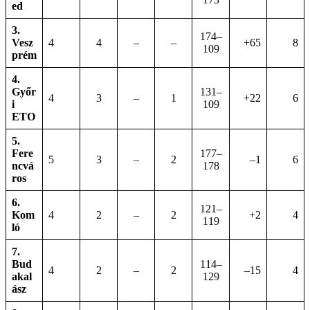
ed
3.
174–
Vesz
4
4
–
–
+65
8
109
prém
4.
Győr
131–
4
3
–
1
+22
6
i
109
ETO
5.
Fere
177–
5
3
–
2
–1
6
ncvá
178
ros
6.
121–
Kom
4
2
–
2
+2
4
119
ló
7.
Bud
114–
4
2
–
2
–15
4
akal
129
ász