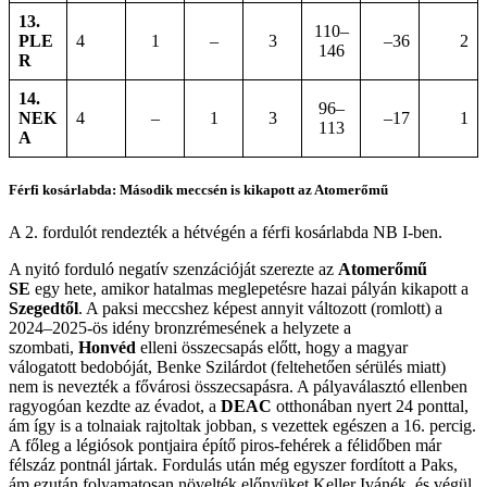
13.
110–
PLE
4
1
–
3
–36
2
146
R
14.
96–
NEK
4
–
1
3
–17
1
113
A
Férfi kosárlabda: Második meccsén is kikapott az Atomerőmű
A 2. fordulót rendezték a hétvégén a férfi kosárlabda NB I-ben.
A nyitó forduló negatív szenzációját szerezte az
Atomerőmű
SE
egy hete, amikor hatalmas meglepetésre hazai pályán kikapott a
Szegedtől
. A paksi meccshez képest annyit változott (romlott) a
2024–2025-ös idény bronzrémesének a helyzete a
szombati,
Honvéd
elleni összecsapás előtt, hogy a magyar
válogatott bedobóját, Benke Szilárdot (feltehetően sérülés miatt)
nem is nevezték a fővárosi összecsapásra. A pályaválasztó ellenben
ragyogóan kezdte az évadot, a
DEAC
otthonában nyert 24 ponttal,
ám így is a tolnaiak rajtoltak jobban, s vezettek egészen a 16. percig.
A főleg a légiósok pontjaira építő piros-fehérek a félidőben már
félszáz pontnál jártak. Fordulás után még egyszer fordított a Paks,
ám ezután folyamatosan növelték előnyüket Keller Ivánék, és végül