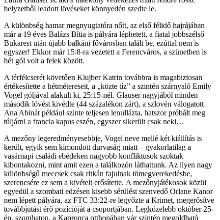
helyzetből leadott lövéseket könnyedén szedte le.
A különbség hamar megnyugtatóra nőtt, az első félidő hajrájában
már a 19 éves Balázs Bítia is pályára léphetett, a fiatal jobbszélső
Bukarest után újabb balkáni fővárosban talált be, ezúttal nem is
egyszer! Ekkor már 15:8-ra vezetett a Ferencváros, a szünetben is
hét gól volt a felek között.
A térfélcserét követően Klujber Katrin továbbra is magabiztosan
értékesítette a hétmétereseit, a „közte tíz” a szintén szárnyaló Emily
Vogel góljával alakult ki, 25:15-nél. Glauser nagyjából minden
második lövést kivédte (44 százalékon zárt), a szlovén válogatott
Ana Abinát például szinte teljesen lenullázta, hatszor próbált meg
túljárni a francia kapus eszén, egyszer sikerült csak neki…
A mezőny legeredményesebbje, Vogel neve mellé két kiállítás is
került, egyik sem kimondott durvaság miatt – gyakorlatilag a
vasárnapi családi ebédeken nagyobb konfliktusok szoktak
kibontakozni, mint amit ezen a találkozón láthattunk. Az ilyen nagy
különbségű meccsek csak ritkán fajulnak tömegverekedésbe,
szerencsére ez sem a kivételt erősítette. A mezőnyjátékosok közül
egyedül a szombati edzésen kisebb sérülést szenvedő Orlane Kanor
nem lépett pályára, az FTC 33:22-re legyőzte a Krimet, megerősítve
továbbjutást érő pozícióját a csoportjában. Legközelebb október 25-
én, szombaton, a Kapronca otthonában vár szintén megoldható