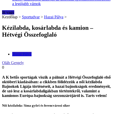
a legújabb vámok
Itt vagy
Kezdőlap
>
Sportudvar
>
Hazai Pálya
>
Kézilabda, kosárlabda és kamion –
Hétvégi Összefoglaló
Hazai Pálya
Oláh Gergely
0
A K betűs sportágak viszik a pálmát a Hétvégi Összefoglaló első
októberi kiadásában: a cikkben fölidézzük a női kézilabda
Bajnokok Ligája történéseit, a hazai bajnokságok eredményeit,
de szó lesz a kosárlabdaligákban történtekről, valamint a
kamionos Európa-bajnokság szezonzárójáról is. Tarts velem!
Női kézilabda: Sima győri és ferencvárosi siker