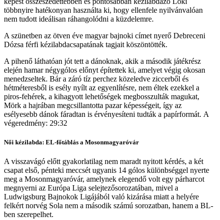
képest összeszedettebben és pontosabban kézilabdázó Loki
többnyire hatékonyan használta ki, hogy ellenfele nyilvánvalóan
nem tudott ideálisan ráhangolódni a küzdelemre.
A szünetben az ötven éve magyar bajnoki címet nyerő Debreceni
Dózsa férfi kézilabdacsapatának tagjait köszöntötték.
A pihenő láthatóan jót tett a dánoknak, akik a második játékrész
elején hamar négygólos előnyt építettek ki, amelyet végig okosan
menedzseltek. Bár a záró tíz perchez közeledve ziccerből és
hétméteresből is esély nyílt az egyenlítésre, nem éltek ezekkel a
piros-fehérek, a kihagyott lehetőségek megbosszulták magukat,
Mörk a hajrában megcsillantotta pazar képességeit, így az
esélyesebb dánok fáradtan is érvényesíteni tudták a papírformát. A
végeredmény: 29:32
Női kézilabda: EL-főtáblás a Mosonmagyaróvár
A visszavágó előtt gyakorlatilag nem maradt nyitott kérdés, a két
csapat első, pénteki meccsét ugyanis 14 gólos különbséggel nyerte
meg a Mosonmagyaróvár, amelynek elegendő volt egy párharcot
megnyerni az Európa Liga selejtezősorozatában, mivel a
Ludwigsburg Bajnokok Ligájából való kizárása miatt a helyére
felkért norvég Sola nem a második számú sorozatban, hanem a BL-
ben szerepelhet.