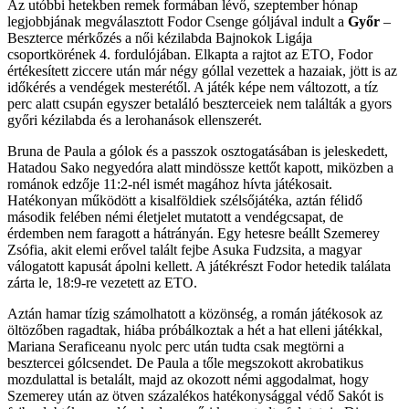
Az utóbbi hetekben remek formában lévő, szeptember hónap
legjobbjának megválasztott Fodor Csenge góljával indult a
Győr
–
Beszterce mérkőzés a női kézilabda Bajnokok Ligája
csoportkörének 4. fordulójában. Elkapta a rajtot az ETO, Fodor
értékesített ziccere után már négy góllal vezettek a hazaiak, jött is az
időkérés a vendégek mesterétől. A játék képe nem változott, a tíz
perc alatt csupán egyszer betaláló beszterceiek nem találták a gyors
győri kézilabda és a lerohanások ellenszerét.
Bruna de Paula a gólok és a passzok osztogatásában is jeleskedett,
Hatadou Sako negyedóra alatt mindössze kettőt kapott, miközben a
románok edzője 11:2-nél ismét magához hívta játékosait.
Hatékonyan működött a kisalföldiek szélsőjátéka, aztán félidő
második felében némi életjelet mutatott a vendégcsapat, de
érdemben nem faragott a hátrányán. Egy hetesre beállt Szemerey
Zsófia, akit elemi erővel talált fejbe Asuka Fudzsita, a magyar
válogatott kapusát ápolni kellett. A játékrészt Fodor hetedik találata
zárta le, 18:9-re vezetett az ETO.
Aztán hamar tízig számolhatott a közönség, a román játékosok az
öltözőben ragadtak, hiába próbálkoztak a hét a hat elleni játékkal,
Mariana Seraficeanu nyolc perc után tudta csak megtörni a
besztercei gólcsendet. De Paula a tőle megszokott akrobatikus
mozdulattal is betalált, majd az okozott némi aggodalmat, hogy
Szemerey után az ötven százalékos hatékonysággal védő Sakót is