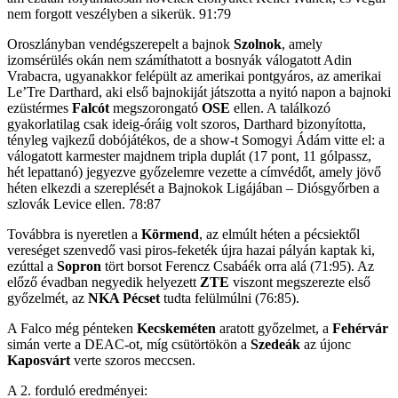
nem forgott veszélyben a sikerük. 91:79
Oroszlányban vendégszerepelt a bajnok
Szolnok
, amely
izomsérülés okán nem számíthatott a bosnyák válogatott Adin
Vrabacra, ugyanakkor felépült az amerikai pontgyáros, az amerikai
Le’Tre Darthard, aki első bajnokiját játszotta a nyitó napon a bajnoki
ezüstérmes
Falcót
megszorongató
OSE
ellen. A találkozó
gyakorlatilag csak ideig-óráig volt szoros, Darthard bizonyította,
tényleg vajkezű dobójátékos, de a show-t Somogyi Ádám vitte el: a
válogatott karmester majdnem tripla duplát (17 pont, 11 gólpassz,
hét lepattanó) jegyezve győzelemre vezette a címvédőt, amely jövő
héten elkezdi a szereplését a Bajnokok Ligájában – Diósgyőrben a
szlovák Levice ellen. 78:87
Továbbra is nyeretlen a
Körmend
, az elmúlt héten a pécsiektől
vereséget szenvedő vasi piros-feketék újra hazai pályán kaptak ki,
ezúttal a
Sopron
tört borsot Ferencz Csabáék orra alá (71:95). Az
előző évadban negyedik helyezett
ZTE
viszont megszerezte első
győzelmét, az
NKA Pécset
tudta felülmúlni (76:85).
A Falco még pénteken
Kecskeméten
aratott győzelmet, a
Fehérvár
simán verte a DEAC-ot, míg csütörtökön a
Szedeák
az újonc
Kaposvárt
verte szoros meccsen.
A 2. forduló eredményei: