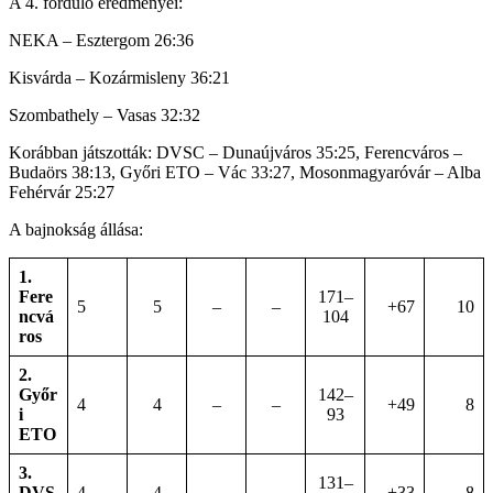
A 4. forduló eredményei:
NEKA – Esztergom 26:36
Kisvárda – Kozármisleny 36:21
Szombathely – Vasas 32:32
Korábban játszották: DVSC – Dunaújváros 35:25, Ferencváros –
Budaörs 38:13, Győri ETO – Vác 33:27, Mosonmagyaróvár – Alba
Fehérvár 25:27
A bajnokság állása:
1.
Fere
171–
5
5
–
–
+67
10
ncvá
104
ros
2.
Győr
142–
4
4
–
–
+49
8
i
93
ETO
3.
131–
DVS
4
4
–
–
+33
8