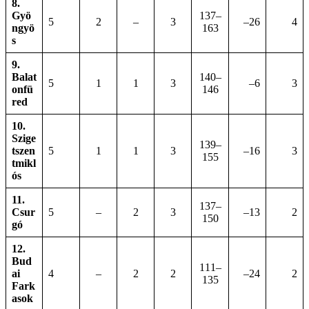
8.
Gyö
137–
5
2
–
3
–26
4
ngyö
163
s
9.
Balat
140–
5
1
1
3
–6
3
onfü
146
red
10.
Szige
139–
tszen
5
1
1
3
–16
3
155
tmikl
ós
11.
137–
Csur
5
–
2
3
–13
2
150
gó
12.
Bud
111–
ai
4
–
2
2
–24
2
135
Fark
asok