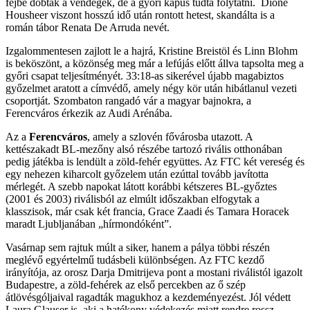
fejbe dobták a vendégek, de a győri kapus tudta folytatni. Dione
Housheer viszont hosszú idő után rontott hetest, skandálta is a
román tábor Renata De Arruda nevét.
Izgalommentesen zajlott le a hajrá, Kristine Breistöl és Linn Blohm
is beköszönt, a közönség meg már a lefújás előtt állva tapsolta meg a
győri csapat teljesítményét. 33:18-as sikerével újabb magabiztos
győzelmet aratott a címvédő, amely négy kör után hibátlanul vezeti
csoportját. Szombaton rangadó vár a magyar bajnokra, a
Ferencváros érkezik az Audi Arénába.
Az a
Ferencváros
, amely a szlovén fővárosba utazott. A
kettészakadt BL-mezőny alsó részébe tartozó rivális otthonában
pedig játékba is lendült a zöld-fehér együttes. Az FTC két vereség és
egy nehezen kiharcolt győzelem után ezúttal tovább javította
mérlegét. A szebb napokat látott korábbi kétszeres BL-győztes
(2001 és 2003) riválisból az elmúlt időszakban elfogytak a
klasszisok, már csak két francia, Grace Zaadi és Tamara Horacek
maradt Ljubljanában „hírmondóként”.
Vasárnap sem rajtuk múlt a siker, hanem a pálya többi részén
meglévő egyértelmű tudásbeli különbségen. Az FTC kezdő
irányítója, az orosz Darja Dmitrijeva pont a mostani riválistól igazolt
Budapestre, a zöld-fehérek az első percekben az ő szép
átlövésgóljaival ragadták magukhoz a kezdeményezést. Jól védett
Laura Glauser is, aki a hatékony védekezés miatt rendre rossz