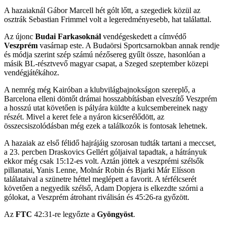
A hazaiaknál Gábor Marcell hét gólt lőtt, a szegediek közül az
osztrák Sebastian Frimmel volt a legeredményesebb, hat találattal.
Az újonc
Budai Farkasoknál
vendégeskedett a címvédő
Veszprém
vasárnap este. A Budaörsi Sportcsarnokban annak rendje
és módja szerint szép számú nézősereg gyűlt össze, hasonlóan a
másik BL-résztvevő magyar csapat, a Szeged szeptember közepi
vendégjátékához.
A nemrég még Kairóban a klubvilágbajnokságon szereplő, a
Barcelona elleni döntőt drámai hosszabbításban elveszítő Veszprém
a hosszú utat követően is pályára küldte a kulcsembereinek nagy
részét. Mivel a keret fele a nyáron kicserélődött, az
összecsiszolódásban még ezek a találkozók is fontosak lehetnek.
A hazaiak az első félidő hajrájáig szorosan tudták tartani a meccset,
a 23. percben Draskovics Gellért góljaival tapadtak, a hátrányuk
ekkor még csak 15:12-es volt. Aztán jöttek a veszprémi szélsők
pillanatai, Yanis Lenne, Molnár Robin és Bjarki Már Elísson
találataival a szünetre héttel meglépett a favorit. A térfélcserét
követően a negyedik szélső, Adam Dopjera is elkezdte szórni a
gólokat, a Veszprém átrohant riválisán és 45:26-ra győzött.
Az
FTC
42:31-re legyőzte a
Gyöngyöst
.