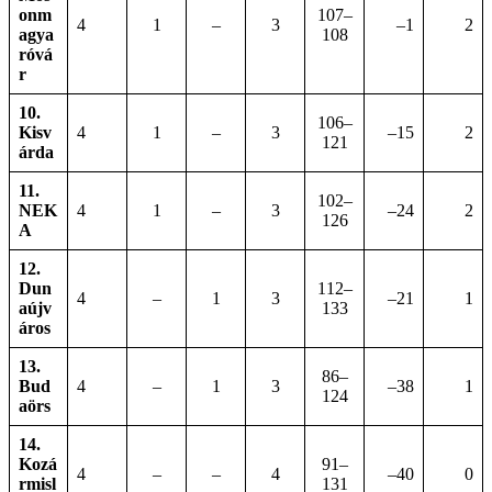
onm
107–
4
1
–
3
–1
2
agya
108
róvá
r
10.
106–
Kisv
4
1
–
3
–15
2
121
árda
11.
102–
NEK
4
1
–
3
–24
2
126
A
12.
Dun
112–
4
–
1
3
–21
1
aújv
133
áros
13.
86–
Bud
4
–
1
3
–38
1
124
aörs
14.
Kozá
91–
4
–
–
4
–40
0
rmisl
131