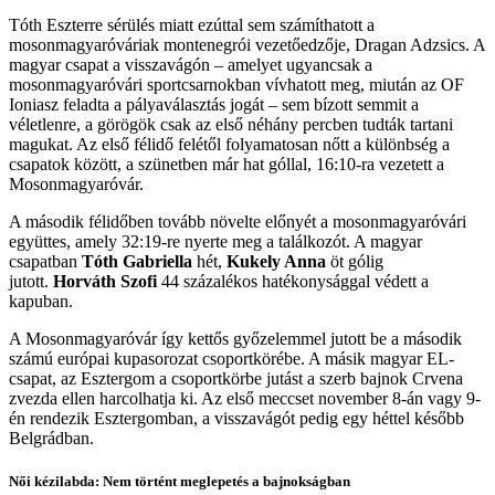
Tóth Eszterre sérülés miatt ezúttal sem számíthatott a
mosonmagyaróváriak montenegrói vezetőedzője, Dragan Adzsics. A
magyar csapat a visszavágón – amelyet ugyancsak a
mosonmagyaróvári sportcsarnokban vívhatott meg, miután az OF
Ioniasz feladta a pályaválasztás jogát – sem bízott semmit a
véletlenre, a görögök csak az első néhány percben tudták tartani
magukat. Az első félidő felétől folyamatosan nőtt a különbség a
csapatok között, a szünetben már hat góllal, 16:10-ra vezetett a
Mosonmagyaróvár.
A második félidőben tovább növelte előnyét a mosonmagyaróvári
együttes, amely 32:19-re nyerte meg a találkozót. A magyar
csapatban
Tóth Gabriella
hét,
Kukely Anna
öt gólig
jutott.
Horváth Szofi
44 százalékos hatékonysággal védett a
kapuban.
A Mosonmagyaróvár így kettős győzelemmel jutott be a második
számú európai kupasorozat csoportkörébe. A másik magyar EL-
csapat, az Esztergom a csoportkörbe jutást a szerb bajnok Crvena
zvezda ellen harcolhatja ki. Az első meccset november 8-án vagy 9-
én rendezik Esztergomban, a visszavágót pedig egy héttel később
Belgrádban.
Női kézilabda: Nem történt meglepetés a bajnokságban