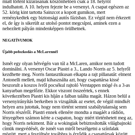
miatt történt kizárásának köszönhetően csak a 18. helyről
indulhatott. A 10. helyen fejezte be a versenyt. A csapat egészen az
52. körig kint tartotta Sainzcot a kopott gumikon, mert
reménykedtek egy biztonsági autós fázisban. Ez végül nem érkezett
el, de így is sikerült az utolsó pontot megcsípni, aminek ezen a
nehezített pályán mindenképpen örülhetnek.
NEGATÍVUMOK
Újabb pofozkodás a McLarennél
Ismét egy olyan hétvégén van túl a McLaren, amikor nem tudott
dominálni. A versenyt Oscar Piastri a 3., Lando Norris az 5. helyről
kezdhette meg. Norris fantasztikusan elkapta a rajt pillanatát: elment
Antonelli mellett, majd kihasználta azt, hogy csapattársa kissé
beszorult a koszos ívről pocsékul rajtoló Verstappen mögé és a 3-as
kanyarban megelőzte. Ekkor viszont összeértek, s ennek
következtében Piastri kis híján a falban találta magát. Házon belül a
versenyirányítás berkeiben is vizsgálták az esetet, de végül mindkét
helyen arra jutottak, hogy nem történt semmi szabálytalanság sem
Norris részéről. Piastri ennek ellenére mondta a magáét a rádión,
lényegében számon kérte a csapaton, hogy miért történhetett meg az,
hogy Norris nekiment. Bár a wokingiak bebiztosították világbajnoki
címük megvédését, de ismét van miről beszélgetni a színfalak
mögött, mert a feszültség továbbra is érződik a csapattársak között.