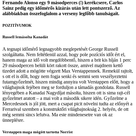
Fernando Alonso egy 9 másodperces (!) kerékcsere, Carlos
Sainz pedig egy időmérős kizárás után lett pontszerző. Az
alábbiakban összefoglalom a verseny legfőbb tanulságait.
POZITÍVUMOK
Russell lemásolta Kanadát
A tegnapi időmérő legnagyobb meglepetését George Russell
szolgáltatta. Nem feltétlenül azzal, hogy pole pozíciós időt ért el,
hanem maga az idő volt megdöbbentő, hiszen a brit kis híján 1 perc
29 másodpercen belüli kört rakott össze, amivel majdnem kettő
tizedet adott a mögötte végzett Max Verstappennek. Remekül rajtolt,
s ott el is dőlt, hogy nem fogja senki és semmi sem veszélyeztetni
futamgyőzelmét, hiszen mindig annyira volt Verstappen előtt, hogy a
világbajnok fejében meg se forduljon a támadás gondolata. Russell
lényegében a Kanadai Nagydíjat másolta, hiszen ott is sima rajt-cél
győzelmet aratott – a mai volt a második sikere idén. Győzelme a
Mercedesnek is jól jött, mert a csapat picit növelni tudta az előnyét a
Ferrarival szemben a konstruktőri világbajnokság 2. helyén, de ott
még semmi sincs lefutva. Ma este mindenesetre van ok az
ünneplésre.
Verstappen maga mögött tartotta Norrist