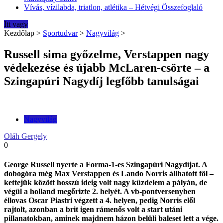
Vívás, vízilabda, triatlon, atlétika – Hétvégi Összefoglaló
Itt vagy
Kezdőlap
>
Sportudvar
>
Nagyvilág
>
Russell sima győzelme, Verstappen nagy
védekezése és újabb McLaren-csörte – a
Szingapúri Nagydíj legfőbb tanulságai
Nagyvilág
Oláh Gergely
0
George Russell nyerte a Forma-1-es Szingapúri Nagydíjat. A
dobogóra még Max Verstappen és Lando Norris állhatott föl –
kettejük között hosszú ideig volt nagy küzdelem a pályán, de
végül a holland megőrizte 2. helyét. A vb-pontversenyben
éllovas Oscar Piastri végzett a 4. helyen, pedig Norris elől
rajtolt, azonban a brit igen rámenős volt a start utáni
pillanatokban, aminek majdnem házon belüli baleset lett a vége.