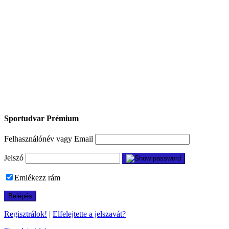
Sportudvar Prémium
Felhasználónév vagy Email
Jelszó
Emlékezz rám
Regisztrálok!
|
Elfelejtette a jelszavát?