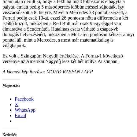
futam után derült ki, hogy a fékhiba miatt többször is elhagyta a
pályát, emiatt pedig 5 másodperces időbüntetéssel sújtották, így
visszacsúszott a 8. helyre. Mivel a Mercedes 33 pontot szerzett, a
Ferrari pedig csak 13-at, ezzel 26 pontosra nőtt a differencia a két
istálló között, miközben a Red Bull már csak 9 egységgel van
elmaradva a Scuderiától. Hatalmas csata várható a csapat-vb
dobogós helyezéseiért, miközben a McLaren pontosan kétszer annyi
ponttal áll, mint a Mercedes, s most már matematikailag is
világbajnok.
Ez volt a Szingapúri Nagydíj értékelése. A Forma-1 következő
versenye az Amerikai Nagydíj lesz két hét múlva Austinban.
A kiemelt kép forrása: MOHD RASFAN / AFP
Megosztás:
Facebook
X
WhatsApp
Email
Kedvelés: