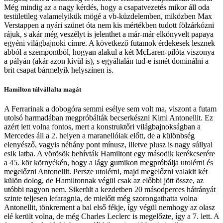
Még mindig az a nagy kérdés, hogy a csapatvezetés mikor áll oda
testületileg valamelyikük mögé a vb-küzdelemben, miközben Max
Verstappen a nyári szünet óta nem kis mértékben tudott fölzárkózni
rájuk, s akár még veszélyt is jelenthet a már-már elkönyvelt papaya
egyéni világbajnoki címre. A következő futamok érdekesek lesznek
abból a szempontból, hogyan alakul a két McLaren-pilóta viszonya
a pályán (akár azon kívül is), s egyáltalán tud-e ismét dominálni a
brit csapat bármelyik helyszínen is.
Hamilton túlvállalta magát
A Ferrarinak a dobogóra semmi esélye sem volt ma, viszont a futam
utolsó harmadában megpróbálták becserkészni Kimi Antonellit. Ez
azért lett volna fontos, mert a konstruktőri világbajnokságban a
Mercedes áll a 2. helyen a maranellóiak előtt, de a különbség
elenyésző, vagyis néhány pont mínusz, illetve plusz is nagy súllyal
esik latba. A vörösök behívták Hamiltont egy második kerékcserére
a 45. kör környékén, hogy a lágy gumikon megpróbálja utolérni és
megelőzni Antonellit. Persze utolérni, majd megelőzni valakit két
külön dolog, de Hamiltonnak végül csak az előbbi jött össze, az
utóbbi nagyon nem. Sikerült a kezdetben 20 másodperces hátrányát
szinte teljesen lefaragnia, de mielőtt még szorongathatta volna
Antonellit, tönkrement a bal első fékje, így végül nemhogy az olasz
elé került volna, de még Charles Leclerc is megelőzte, így a 7. lett. A