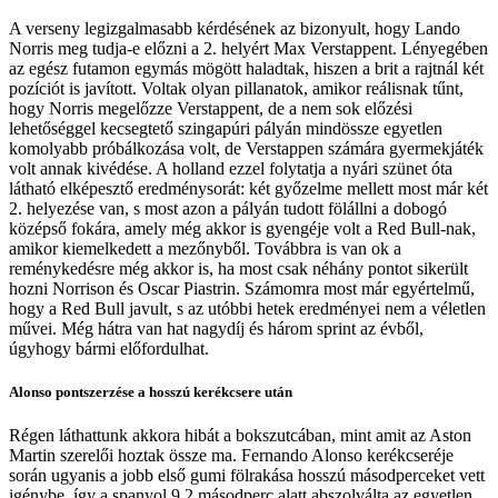
A verseny legizgalmasabb kérdésének az bizonyult, hogy Lando
Norris meg tudja-e előzni a 2. helyért Max Verstappent. Lényegében
az egész futamon egymás mögött haladtak, hiszen a brit a rajtnál két
pozíciót is javított. Voltak olyan pillanatok, amikor reálisnak tűnt,
hogy Norris megelőzze Verstappent, de a nem sok előzési
lehetőséggel kecsegtető szingapúri pályán mindössze egyetlen
komolyabb próbálkozása volt, de Verstappen számára gyermekjáték
volt annak kivédése. A holland ezzel folytatja a nyári szünet óta
látható elképesztő eredménysorát: két győzelme mellett most már két
2. helyezése van, s most azon a pályán tudott fölállni a dobogó
középső fokára, amely még akkor is gyengéje volt a Red Bull-nak,
amikor kiemelkedett a mezőnyből. Továbbra is van ok a
reménykedésre még akkor is, ha most csak néhány pontot sikerült
hozni Norrison és Oscar Piastrin. Számomra most már egyértelmű,
hogy a Red Bull javult, s az utóbbi hetek eredményei nem a véletlen
művei. Még hátra van hat nagydíj és három sprint az évből,
úgyhogy bármi előfordulhat.
Alonso pontszerzése a hosszú kerékcsere után
Régen láthattunk akkora hibát a bokszutcában, mint amit az Aston
Martin szerelői hoztak össze ma. Fernando Alonso kerékcseréje
során ugyanis a jobb első gumi fölrakása hosszú másodperceket vett
igénybe, így a spanyol 9.2 másodperc alatt abszolválta az egyetlen