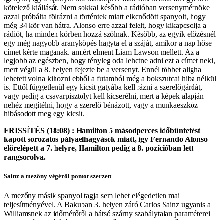
kötelező kiállását. Nem sokkal később a rádióban versenymérnöke
azzal próbálta fölrázni a történtek miatt elkenődött spanyolt, hogy
még 34 kör van hátra. Alonso erre azzal felelt, hogy kikapcsolja a
rádiót, ha minden körben hozzá szólnak. Később, az egyik előzésnél
egy még nagyobb aranyköpés hagyta el a száját, amikor a nap hőse
címet kérte magának, amiért elment Liam Lawson mellett. Az a
legjobb az egészben, hogy tényleg oda lehetne adni ezt a címet neki,
mert végül a 8. helyen fejezte be a versenyt. Ennél többet aligha
lehetett volna kihozni ebből a futamból még a bokszutcai hiba nélkül
is. Ettől függetlenül egy kicsit gatyába kell rázni a szerelőgárdát,
vagy pedig a csavarpisztolyt kell kicserélni, mert a képek alapján
nehéz megítélni, hogy a szerelő bénázott, vagy a munkaeszköz
hibásodott meg egy kicsit.
FRISSÍTÉS (18:08) : Hamilton 5 másodperces időbüntetést
kapott sorozatos pályaelhagyások miatt, így Fernando Alonso
előrelépett a 7. helyre, Hamilton pedig a 8. pozícióban lett
rangsorolva.
Sainz a mezőny végéről pontot szerzett
A mezőny másik spanyol tagja sem lehet elégedetlen mai
teljesítményével. A Bakuban 3. helyen záró Carlos Sainz ugyanis a
Williamsnek az időmérőről a hátsó szárny szabálytalan paraméterei