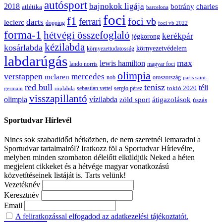
autósport
bajnokok ligája
2018
botrány
charles
atlétika
barcelona
foci
f1
ferrari
foci vb
darts
leclerc
dopping
foci vb 2022
forma-1
hétvégi összefoglaló
kerékpár
jégkorong
kézilabda
kosárlabda
környezetvédelem
környezettudatosság
labdarúgás
max
lewis hamilton
lando norris
magyar foci
olimpia
verstappen
mercedes
mclaren
oroszország
nob
paris saint-
red bull
tenisz
téli
sergio pérez
tokió 2020
röplabda
sebastian vettel
germain
visszapillantó
olimpia
vízilabda
átigazolások
zöld sport
úszás
Sportudvar Hírlevél
Nincs sok szabadidőd hétközben, de nem szeretnél lemaradni a
Sportudvar tartalmairól? Iratkozz föl a Sportudvar Hírlevélre,
melyben minden szombaton délelőtt elküldjük Neked a héten
megjelent cikkeket és a hétvége magyar vonatkozású
közvetítéseinek listáját is. Tarts velünk!
Vezetéknév
Keresztnév
Email
A feliratkozással elfogadod az adatkezelési tájékoztatót.