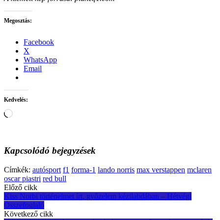
Megosztás:
Facebook
X
WhatsApp
Email
Kedvelés:
Loading…
Kapcsolódó bejegyzések
Címkék:
autósport
f1
forma-1
lando norris
max verstappen
mclaren
oscar piastri
red bull
Post
Előző cikk
Kiss Norbi történelmet írt, győzelem kézilabdában – Hétvégi
navigation
Összefoglaló
Következő cikk