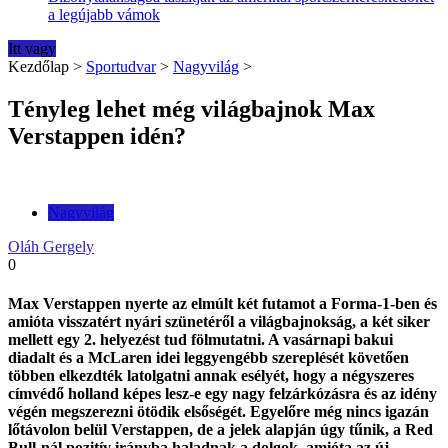
a legújabb vámok
Itt vagy
Kezdőlap
>
Sportudvar
>
Nagyvilág
>
Tényleg lehet még világbajnok Max
Verstappen idén?
Nagyvilág
Oláh Gergely
0
Max Verstappen nyerte az elmúlt két futamot a Forma-1-ben és
amióta visszatért nyári szünetéről a világbajnokság, a két siker
mellett egy 2. helyezést tud fölmutatni. A vasárnapi bakui
diadalt és a McLaren idei leggyengébb szereplését követően
többen elkezdték latolgatni annak esélyét, hogy a négyszeres
címvédő holland képes lesz-e egy nagy felzárkózásra és az idény
végén megszerezni ötödik elsőségét. Egyelőre még nincs igazán
lőtávolon belül Verstappen, de a jelek alapján úgy tűnik, a Red
Bull-nál pozitív irányba haladnak a dolgok, amióta az új