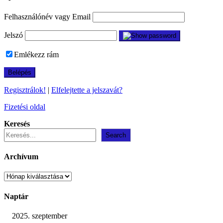
Felhasználónév vagy Email
Jelszó
Emlékezz rám
Regisztrálok!
|
Elfelejtette a jelszavát?
Fizetési oldal
Keresés
Search
Archívum
Archívum
Naptár
2025. szeptember