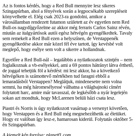
Az is fontos kérdés, hogy a Red Bull mennyire lesz sikeres
Szingapúrban, ahol a fényévek során a legpocsékabb szerepléseit
könyvelhette el. Elég csak 2023-ra gondolni, amikor a
városállamban rendezett futamon született az év egyetlen nem Red
Bull-os nagydíjgyőzelme az akkor még ferraris Carlos Sainz révén,
miután az italgyártósok autói egész hétvégén gyengélkedtek. Tavaly
sem remekelt a Red Bull ezen a helyszínen, de Verstappenék
gyengélkedése akkor már közel fél éve tartott, így kevésbé volt
meglepő, hogy esélye sem volt a sikerre a hollandnak.
Egyelőre a Red Bull-nál – legalábbis a nyilatkozatok szintjén – nem
foglalkoznak a vb-esélyekkel, ami a 69 pontos hátrányt látva érthető,
de joggal tehetjük föl a kérdést: mi lesz akkor, ha a következő
hétvégéken is számottevő mértékben tud faragni ebből a
lemaradásból Verstappen? Meglátjuk, mindenesetre nem volna
semmi, ha még háromesélyessé válhatna a világbajnoki címért
folytatott harc, amire már tavasszal, de legkésőbb a nyár legelején
sokan azt mondtuk, hogy McLarenen belüli házi csata lesz.
Piastri és Norris is úgy nyilatkozott vasárnap a versenyt követően,
hogy Verstappen és a Red Bull még megnehezíthetik az életüket.
Hogy ez valóban így lesz-e, hamarosan kiderül. Folytatás október 5-
én Szingapúrban.
A kiemelt kép forrása: planetf1.com