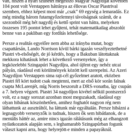
van, hiszen a nyári szünetet megelőző Magyar Nagydíjat követően
104 pont volt Verstappen hátránya az éllovas Oscar Piastrival
szemben, ehhez képest most már „csak” 69 egység a lemaradás. Ez
még mindig három futamgyőzelemnyi távolságnak számít, de a
szezonból még hét nagydíj és kettő sprint van hátra, melyeken
összesen 195 pontot lehet gyűjteni, tehát matematikailag abszolút
benne van a pakliban egy fordítás lehetősége.
Persze a realitás egyelőre nem abba az irányba mutat, hogy
csapattársán, Lando Norrison kívül bárki igazán veszélyeztethetné
Piastri vb-elsőségét, de jó kérdés, hogy a Bakuban látottaknak
mekkora kihatásuk lehet a következő versenyekre, így a
legközelebbi Szingapúri Nagydíjra, ahol újfent egy nehéz utcai
pályán, ráadásul esti körülmények között kell szerepelni. Az Azeri
Nagydíjon Verstappen sima rajt-cél győzelmet aratott, eközben
Piastri fél kört tudott csak megtenni, mert az első kör során falnak
csapta McLarenjét, míg Norris beszorult a DRS-vonatba, így csupán
a 7. helyen végzett. Piastri 34 nagydíjon kivétel nélkül pontszerző
volt, ez a nagy sorozat azonban most megszakadt, ráadásul egy
olyan hibának köszönhetően, amihez foghatót nagyon rég nem
láthattunk az ausztráltól, ha láttunk már egyáltalán. Persze hibázni a
legnagyobb versenyzők is tudnak, hiszen ők sem hibátlanok, de a
mentális háttér az, amire nincs igazán rálátásunk még az elhangzott
nyilatkozatok alapján sem, s leghamarabb Szingapúrban fogunk
választ kapni arra, hogy helyrejött-e minden a papayáknál.