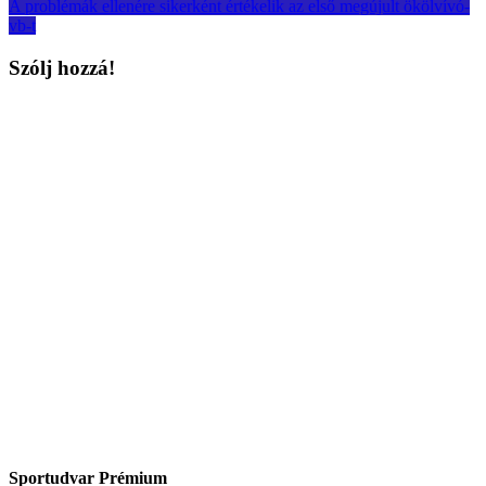
A problémák ellenére sikerként értékelik az első megújult ökölvívó-
vb-t
Szólj hozzá!
Sportudvar Prémium