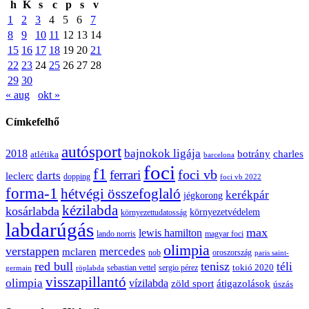
h
K
s
c
p
s
v
1
2
3
4
5
6
7
8
9
10
11
12
13
14
15
16
17
18
19
20
21
22
23
24
25
26
27
28
29
30
« aug
okt »
Címkefelhő
autósport
bajnokok ligája
2018
botrány
charles
atlétika
barcelona
foci
f1
ferrari
foci vb
darts
leclerc
dopping
foci vb 2022
forma-1
hétvégi összefoglaló
kerékpár
jégkorong
kézilabda
kosárlabda
környezetvédelem
környezettudatosság
labdarúgás
max
lewis hamilton
lando norris
magyar foci
olimpia
verstappen
mercedes
mclaren
oroszország
nob
paris saint-
red bull
tenisz
téli
sergio pérez
tokió 2020
röplabda
sebastian vettel
germain
visszapillantó
olimpia
vízilabda
átigazolások
zöld sport
úszás