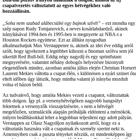
csapatvezetés változtatott az egyes hétvégékhez való
hozzáállásán.
„Soha nem szabad alábecsülni egy bajnok szívét”
– ezt mondta egy
szép napon Rudy Tomjanovich, a neves kosárlabdaedző, akinek
irányításával 1994-ben és 1995-ben is megnyerte az NBA-t a
Houston Rockets együttese. Ezt az állítást nyugodtan
alkalmazhatjuk Max Verstappenre is, akinek az idei éve eddig arról
szólt, hogy igyekezett a legtöbbet kihozni a finoman szólva sem jól
sikerült Red Bull-ból. Eddig négy nagydíj és egy sprintfutam
megnyerésére, valamint néhány dobogós helyezésre bizonyult
elegendőnek mindez, azonban amióta július elején Christian Hornert
Laurent Mekies váltotta a csapat élén, s különösen a nyári szünet óta
eltelt időben úgy látszik, hogy mintha valami jó irányba mozdult
volna el házon belül.
Az tudvalevő, hogy amióta Mekies vezeti a csapatot, változtattak
több dolgon. Így pl. a versenyhétvégéken nagyobb hangsúlyt
fektetnek a versenyzők visszajelzéseire, s nem a hétvégét
megelőzően, szimulációk alapján próbálják eldönteni a mérnökök,
milyen beállításokkal lehet a legjobban teljesíteni egy adott pályán.
Verstappen az Olasz Nagydíjon nyilatkozott arról, hogy ez a
változtatás hasznára vált a csapatnak és személy szerint neki is.
Amennyiben csak a puszta tényeket nézzük, ez mindenképpen így