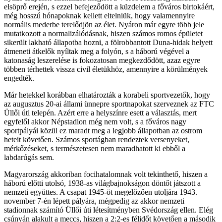
elsöprő erején, s ezzel befejeződött a küzdelem a főváros birtokáért,
még hosszú hónapoknak kellett eltelniük, hogy valamennyire
normális mederbe terelődjön az élet. Nyáron már egyre több jele
mutatkozott a normalizálódásnak, hiszen számos romos épületet
sikerült lakható állapotba hozni, a fölrobbantott Duna-hidak helyett
átmeneti átkelők nyíltak meg a folyón, s a háború végével a
katonaság leszerelése is fokozatosan megkezdődött, azaz egyre
többen térhettek vissza civil életükhöz, amennyire a körülmények
engedték.
Már hetekkel korábban elhatározták a korabeli sportvezetők, hogy
az augusztus 20-ai állami ünnepre sportnapokat szerveznek az FTC
Üllői úti telepén. Azért erre a helyszínre esett a választás, mert
egyfelől akkor Népstadion még nem volt, s a főváros nagy
sportpályái közül ez maradt meg a legjobb állapotban az ostrom
heteit követően. Számos sportágban rendeztek versenyeket,
mérkőzéseket, s természetesen nem maradhatott ki ebből a
labdarúgás sem.
Magyarország akkoriban focihatalomnak volt tekinthető, hiszen a
háború előtti utolsó, 1938-as világbajnokságon döntőt játszott a
nemzeti együttes. A csapat 1945-öt megelőzően utoljára 1943.
november 7-én lépett pályára, mégpedig az akkor nemzeti
stadionnak számító Üllői úti létesítményben Svédország ellen. Elég
csúnyán alakult a meccs, hiszen a 2:2-es félidőt követően a második