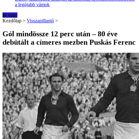
a legújabb vámok
Itt vagy
Kezdőlap
>
Visszapillantó
>
Gól mindössze 12 perc után – 80 éve
debütált a címeres mezben Puskás Ferenc