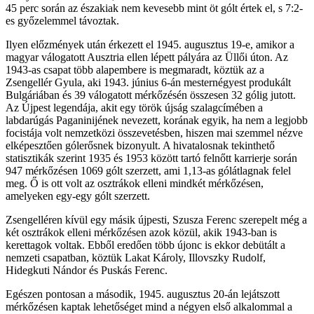
45 perc során az északiak nem kevesebb mint öt gólt értek el, s 7:2-
es győzelemmel távoztak.
Ilyen előzmények után érkezett el 1945. augusztus 19-e, amikor a
magyar válogatott Ausztria ellen lépett pályára az Üllői úton. Az
1943-as csapat több alapembere is megmaradt, köztük az a
Zsengellér Gyula, aki 1943. június 6-án mesternégyest produkált
Bulgáriában és 39 válogatott mérkőzésén összesen 32 gólig jutott.
Az Újpest legendája, akit egy török újság szalagcímében a
labdarúgás Paganinijének nevezett, korának egyik, ha nem a legjobb
focistája volt nemzetközi összevetésben, hiszen mai szemmel nézve
elképesztően gólerősnek bizonyult. A hivatalosnak tekinthető
statisztikák szerint 1935 és 1953 között tartó felnőtt karrierje során
947 mérkőzésen 1069 gólt szerzett, ami 1,13-as gólátlagnak felel
meg. Ő is ott volt az osztrákok elleni mindkét mérkőzésen,
amelyeken egy-egy gólt szerzett.
Zsengelléren kívül egy másik újpesti, Szusza Ferenc szerepelt még a
két osztrákok elleni mérkőzésen azok közül, akik 1943-ban is
kerettagok voltak. Ebből eredően több újonc is ekkor debütált a
nemzeti csapatban, köztük Lakat Károly, Illovszky Rudolf,
Hidegkuti Nándor és Puskás Ferenc.
Egészen pontosan a második, 1945. augusztus 20-án lejátszott
mérkőzésen kaptak lehetőséget mind a négyen első alkalommal a