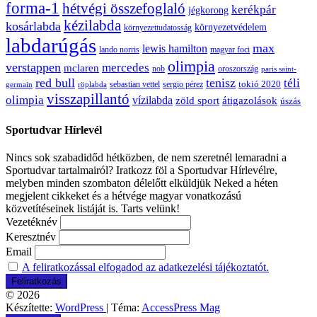
forma-1
hétvégi összefoglaló
kerékpár
jégkorong
kézilabda
kosárlabda
környezetvédelem
környezettudatosság
labdarúgás
max
lewis hamilton
lando norris
magyar foci
olimpia
verstappen
mercedes
mclaren
oroszország
nob
paris saint-
red bull
tenisz
téli
sergio pérez
tokió 2020
röplabda
sebastian vettel
germain
visszapillantó
olimpia
vízilabda
átigazolások
zöld sport
úszás
Sportudvar Hírlevél
Nincs sok szabadidőd hétközben, de nem szeretnél lemaradni a
Sportudvar tartalmairól? Iratkozz föl a Sportudvar Hírlevélre,
melyben minden szombaton délelőtt elküldjük Neked a héten
megjelent cikkeket és a hétvége magyar vonatkozású
közvetítéseinek listáját is. Tarts velünk!
Vezetéknév
Keresztnév
Email
A feliratkozással elfogadod az adatkezelési tájékoztatót.
© 2026
Készítette:
WordPress
| Téma:
AccessPress Mag