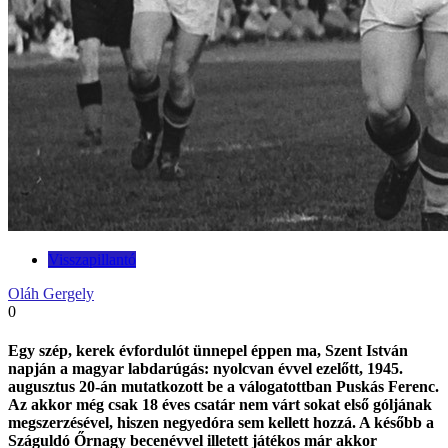
Visszapillantó
Oláh Gergely
0
Egy szép, kerek évfordulót ünnepel éppen ma, Szent István
napján a magyar labdarúgás: nyolcvan évvel ezelőtt, 1945.
augusztus 20-án mutatkozott be a válogatottban Puskás Ferenc.
Az akkor még csak 18 éves csatár nem várt sokat első góljának
megszerzésével, hiszen negyedóra sem kellett hozzá. A később a
Száguldó Őrnagy becenévvel illetett játékos már akkor