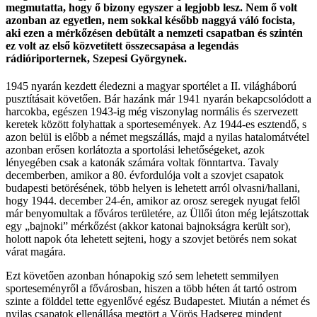
megmutatta, hogy ő bizony egyszer a legjobb lesz. Nem ő volt
azonban az egyetlen, nem sokkal később naggyá váló focista,
aki ezen a mérkőzésen debütált a nemzeti csapatban és szintén
ez volt az első közvetített összecsapása a legendás
rádióriporternek, Szepesi Györgynek.
1945 nyarán kezdett éledezni a magyar sportélet a II. világháború
pusztításait követően. Bár hazánk már 1941 nyarán bekapcsolódott a
harcokba, egészen 1943-ig még viszonylag normális és szervezett
keretek között folyhattak a sportesemények. Az 1944-es esztendő, s
azon belül is előbb a német megszállás, majd a nyilas hatalomátvétel
azonban erősen korlátozta a sportolási lehetőségeket, azok
lényegében csak a katonák számára voltak fönntartva. Tavaly
decemberben, amikor a 80. évfordulója volt a szovjet csapatok
budapesti betörésének, több helyen is lehetett arról olvasni/hallani,
hogy 1944. december 24-én, amikor az orosz seregek nyugat felől
már benyomultak a főváros területére, az Üllői úton még lejátszottak
egy „bajnoki” mérkőzést (akkor katonai bajnokságra került sor),
holott napok óta lehetett sejteni, hogy a szovjet betörés nem sokat
várat magára.
Ezt követően azonban hónapokig szó sem lehetett semmilyen
sporteseményről a fővárosban, hiszen a több héten át tartó ostrom
szinte a földdel tette egyenlővé egész Budapestet. Miután a német és
nyilas csapatok ellenállása megtört a Vörös Hadsereg mindent