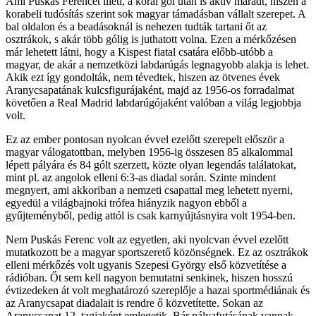
Ami Puskás Ferencet illeti, a korai gól után is aktív maradt, hiszen a
korabeli tudósítás szerint sok magyar támadásban vállalt szerepet. A
bal oldalon és a beadásoknál is nehezen tudták tartani őt az
osztrákok, s akár több gólig is juthatott volna. Ezen a mérkőzésen
már lehetett látni, hogy a Kispest fiatal csatára előbb-utóbb a
magyar, de akár a nemzetközi labdarúgás legnagyobb alakja is lehet.
Akik ezt így gondolták, nem tévedtek, hiszen az ötvenes évek
Aranycsapatának kulcsfigurájaként, majd az 1956-os forradalmat
követően a Real Madrid labdarúgójaként valóban a világ legjobbja
volt.
Ez az ember pontosan nyolcan évvel ezelőtt szerepelt először a
magyar válogatottban, melyben 1956-ig összesen 85 alkalommal
lépett pályára és 84 gólt szerzett, közte olyan legendás találatokat,
mint pl. az angolok elleni 6:3-as diadal során. Szinte mindent
megnyert, ami akkoriban a nemzeti csapattal meg lehetett nyerni,
egyedül a világbajnoki trófea hiányzik nagyon ebből a
gyűjteményből, pedig attól is csak karnyújtásnyira volt 1954-ben.
Nem Puskás Ferenc volt az egyetlen, aki nyolcvan évvel ezelőtt
mutatkozott be a magyar sportszerető közönségnek. Ez az osztrákok
elleni mérkőzés volt ugyanis Szepesi György első közvetítése a
rádióban. Őt sem kell nagyon bemutatni senkinek, hiszen hosszú
évtizedeken át volt meghatározó szereplője a hazai sportmédiának és
az Aranycsapat diadalait is rendre ő közvetítette. Sokan az
Aranycsapat 12. tagjaként emlegetik. Bár pályafutásának vannak