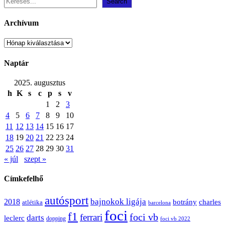
Search
Archívum
Archívum
Naptár
2025. augusztus
h
K
s
c
p
s
v
1
2
3
4
5
6
7
8
9
10
11
12
13
14
15
16
17
18
19
20
21
22
23
24
25
26
27
28
29
30
31
« júl
szept »
Címkefelhő
autósport
bajnokok ligája
2018
botrány
charles
atlétika
barcelona
foci
f1
ferrari
foci vb
darts
leclerc
dopping
foci vb 2022