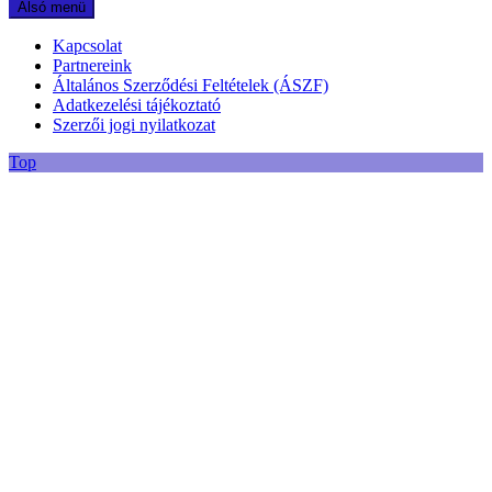
Alsó menü
Kapcsolat
Partnereink
Általános Szerződési Feltételek (ÁSZF)
Adatkezelési tájékoztató
Szerzői jogi nyilatkozat
Top