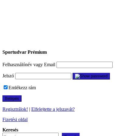
Sportudvar Prémium
Felhasználónév vagy Email
Jelszó
Emlékezz rám
Regisztrálok!
|
Elfelejtette a jelszavát?
Fizetési oldal
Keresés