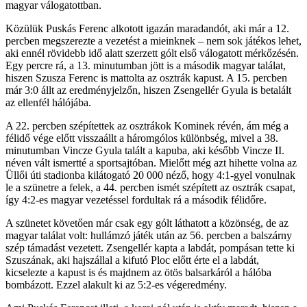
magyar válogatottban.
Közülük Puskás Ferenc alkotott igazán maradandót, aki már a 12.
percben megszerezte a vezetést a mieinknek – nem sok játékos lehet,
aki ennél rövidebb idő alatt szerzett gólt első válogatott mérkőzésén.
Egy percre rá, a 13. minutumban jött is a második magyar találat,
hiszen Szusza Ferenc is mattolta az osztrák kapust. A 15. percben
már 3:0 állt az eredményjelzőn, hiszen Zsengellér Gyula is betalált
az ellenfél hálójába.
A 22. percben szépítettek az osztrákok Kominek révén, ám még a
félidő vége előtt visszaállt a háromgólos különbség, mivel a 38.
minutumban Vincze Gyula talált a kapuba, aki később Vincze II.
néven vált ismertté a sportsajtóban. Mielőtt még azt hihette volna az
Üllői úti stadionba kilátogató 20 000 néző, hogy 4:1-gyel vonulnak
le a szünetre a felek, a 44. percben ismét szépített az osztrák csapat,
így 4:2-es magyar vezetéssel fordultak rá a második félidőre.
A szünetet követően már csak egy gólt láthatott a közönség, de az
magyar találat volt: hullámzó játék után az 56. percben a balszárny
szép támadást vezetett. Zsengellér kapta a labdát, pompásan tette ki
Szuszának, aki hajszállal a kifutó Ploc előtt érte el a labdát,
kicselezte a kapust is és majdnem az ötös balsarkáról a hálóba
bombázott. Ezzel alakult ki az 5:2-es végeredmény.