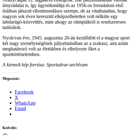
árnyoldalai is, így ügynökmúltja és az 1956-os forradalom első
óráiban játszott ellentmondásos szerepe, de az vitathatatlan, hogy
nagyon sok éven keresztül elképzelhetetlen volt nélküle egy
labdarúgó-közvetítés, mint ahogy az olimpiákról is rendszeresen
tudósított.
Nyolcvan éve, 1945. augusztus 20-án kezdődött el a magyar sport
két nagy személyiségének pályafutásában az a szakasz, ami aztán
meghatározó volt az életükben és elhelyezte őket a
sporttörténelemben.
A kiemelt kép forrása: Sportudvar-archívum
Megosztás:
Facebook
X
WhatsApp
Email
Kedvelés:
Loading…