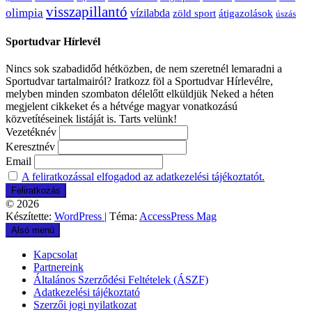
visszapillantó
olimpia
vízilabda
átigazolások
zöld sport
úszás
Sportudvar Hírlevél
Nincs sok szabadidőd hétközben, de nem szeretnél lemaradni a
Sportudvar tartalmairól? Iratkozz föl a Sportudvar Hírlevélre,
melyben minden szombaton délelőtt elküldjük Neked a héten
megjelent cikkeket és a hétvége magyar vonatkozású
közvetítéseinek listáját is. Tarts velünk!
Vezetéknév
Keresztnév
Email
A feliratkozással elfogadod az adatkezelési tájékoztatót.
© 2026
Készítette:
WordPress
| Téma:
AccessPress Mag
Alsó menü
Kapcsolat
Partnereink
Általános Szerződési Feltételek (ÁSZF)
Adatkezelési tájékoztató
Szerzői jogi nyilatkozat