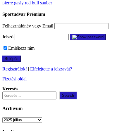
pierre gasly
red bull
sauber
Sportudvar Prémium
Felhasználónév vagy Email
Jelszó
Emlékezz rám
Regisztrálok!
|
Elfelejtette a jelszavát?
Fizetési oldal
Keresés
Search
Archívum
Archívum