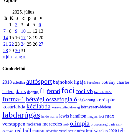
Naptár
2025. július
h
K
s
c
p
s
v
1
2
3
4
5
6
7
8
9
10
11
12
13
14
15
16
17
18
19
20
21
22
23
24
25
26
27
28
29
30
31
« jún
aug »
Címkefelhő
autósport
bajnokok ligája
2018
botrány
charles
atlétika
barcelona
foci
f1
ferrari
foci vb
darts
leclerc
dopping
foci vb 2022
forma-1
hétvégi összefoglaló
kerékpár
jégkorong
kézilabda
kosárlabda
környezetvédelem
környezettudatosság
labdarúgás
max
lewis hamilton
lando norris
magyar foci
olimpia
verstappen
mercedes
mclaren
oroszország
nob
paris saint-
red bull
tenisz
téli
sergio pérez
tokió 2020
röplabda
sebastian vettel
germain