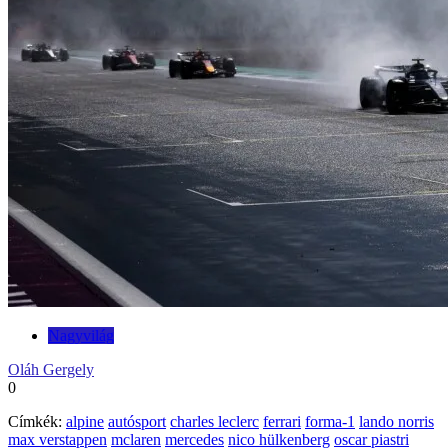
Nagyvilág
Oláh Gergely
0
Címkék:
alpine
autósport
charles leclerc
ferrari
forma-1
lando norris
max verstappen
mclaren
mercedes
nico hülkenberg
oscar piastri