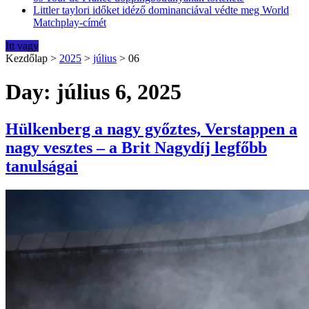
Littler taylori időket idéző dominanciával védte meg World
Matchplay-címét
Itt vagy
Kezdőlap
>
2025
>
július
>
06
Day: július 6, 2025
Hülkenberg a nagy győztes, Verstappen a
nagy vesztes – a Brit Nagydíj legfőbb
tanulságai