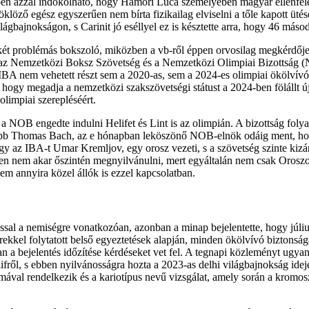
szben azzal indokolható, hogy Hámori Luca személyében magyar ellenfele 
öklöző egész egyszerűen nem bírta fizikailag elviselni a tőle kapott üt
lágbajnokságon, s Carinit jó eséllyel ez is késztette arra, hogy 46 máso
a két problémás bokszoló, miközben a vb-ről éppen orvosilag megkérdője
 azaz Nemzetközi Boksz Szövetség és a Nemzetközi Olimpiai Bizottság
z IBA nem vehetett részt sem a 2020-as, sem a 2024-es olimpiai ökölvív
l, hogy megadja a nemzetközi szakszövetségi státust a 2024-ben föláll
olimpiai szerepléséért.
a NOB engedte indulni Helifet és Lint is az olimpián. A bizottság foly
ésőbb Thomas Bach, az e hónapban leköszönő NOB-elnök odáig ment, ho
gy az IBA-t Umar Kremljov, egy orosz vezeti, s a szövetség szinte kizá
en nem akar őszintén megnyilvánulni, mert egyáltalán nem csak Oroszo
em annyira közel állók is ezzel kapcsolatban.
al a nemiségre vonatkozóan, azonban a minap bejelentette, hogy július 
kkel folytatott belső egyeztetések alapján, minden ökölvívó biztonsá
an a bejelentés időzítése kérdéseket vet fel. A tegnapi közleményt ugy
ifről, s ebben nyilvánosságra hozta a 2023-as delhi világbajnokság idej
mával rendelkezik és a kariotípus nevű vizsgálat, amely során a kromos