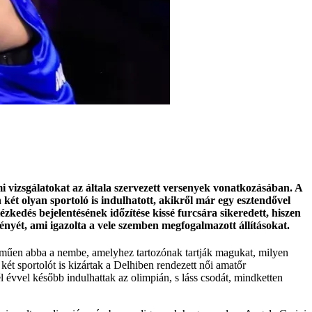
mi vizsgálatokat az általa szervezett versenyek vonatkozásában. A
ét olyan sportoló is indulhatott, akikről már egy esztendővel
kedés bejelentésének időzítése kissé furcsára sikeredett, hiszen
nyét, ami igazolta a vele szemben megfogalmazott állításokat.
telműen abba a nembe, amelyhez tartozónak tartják magukat, milyen
ét sportolót is kizártak a Delhiben rendezett női amatőr
l évvel később indulhattak az olimpián, s láss csodát, mindketten