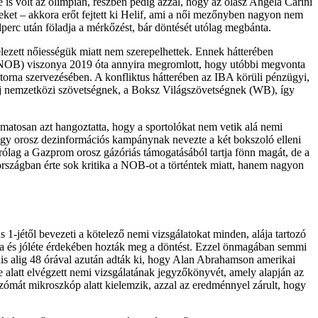
is volt az olimpián, részben pedig azzal, hogy az olasz Angela Carini
éseket – akkora erőt fejtett ki Helif, ami a női mezőnyben nagyon nem
dperc után föladja a mérkőzést, bár döntését utólag megbánta.
lezett nőiességük miatt nem szerepelhettek. Ennek hátterében
 (NOB) viszonya 2019 óta annyira megromlott, hogy utóbbi megvonta
ótorna szervezésében. A konfliktus hátterében az IBA körüli pénzügyi,
t új nemzetközi szövetségnek, a Boksz Világszövetségnek (WB), így
amatosan azt hangoztatta, hogy a sportolókat nem vetik alá nemi
gy orosz dezinformációs kampánynak nevezte a két bokszoló elleni
rólag a Gazprom orosz gázóriás támogatásából tartja fönn magát, de a
rszágban érte sok kritika a NOB-ot a történtek miatt, hanem nagyon
1-jétől bevezeti a kötelező nemi vizsgálatokat minden, alája tartozó
ga és jóléte érdekében hozták meg a döntést. Ezzel önmagában semmi
anis alig 48 órával azután adták ki, hogy Alan Abrahamson amerikai
e alatt elvégzett nemi vizsgálatának jegyzőkönyvét, amely alapján az
zómát mikroszkóp alatt kielemzik, azzal az eredménnyel zárult, hogy