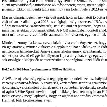
Elsősorban az algériai Helif került a figyelem kereszttüzébe, ami ré
elleni nyolcaddöntője mindössze 46 másodpercig tartott, mert a talján 
jellemző. Ekkor mindenki tudta már, hogy mi történt vele a 2023-as vi
Már az olimpia idején nagy vita dúlt arról, hogyan kaphatott kvótát 
elsősorban az állt, hogy a 2023-as világbajnokságot szervező IBA,
előbbi nemzetközi szakszövetségi státusát, ami azt jelentette, hogy a
irányítási és etikai problémák álltak. A NOB márciusban döntött arró
most már ez a szervezet felelős az amatőr ökölvívásért, egyben annak 
Minden bizonnyal a két szervezet közötti vita eredményezte azt, hogy 
vizsgálatoknak, mindenki útlevele alapján indulhat a játékokon. K
nemzetközi támadásokat. Annyi alapja lehetne ennek az állításnak, ho
német sportvezető eléggé homályosan látja a dolgokat, vagy egyszerű
sok országban kifejezték nemtetszésüket a sportághoz közel állók és n
Kokó már 2022-ben figyelmeztette a NOB-ot Helifékre
A WB, az új szövetség egészen tegnapig nem rendelkezett szabályozáss
verseny vonatkozásában. A szövetség közleménye szerint a szakembere
gond sincs, valószínűleg örülnek neki a sportágban érdekeltek, azonb
újságíró 3 Wire Sports nevű honlapján cikket jelentetett meg Iman Hel
indiai orvosok megállapították, hogy az algériai abnormális kromoszó
Helifnek férfi kromoszómája van.