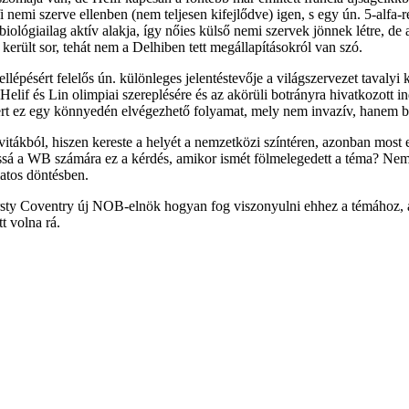
fi nemi szerve ellenben (nem teljesen kifejlődve) igen, s egy ún. 5-alfa-
iológiailag aktív alakja, így nőies külső nemi szervek jönnek létre, de a
 került sor, tehát nem a Delhiben tett megállapításokról van szó.
pésért felelős ún. különleges jelentéstevője a világszervezet tavalyi kö
 Helif és Lin olimpiai szereplésére és az akörüli botrányra hivatkozott
mert ez egy könnyedén elvégezhető folyamat, mely nem invazív, hanem biz
ákból, hiszen kereste a helyét a nemzetközi színtéren, azonban most el
ossá a WB számára ez a kérdés, amikor ismét fölmelegedett a téma? Ne
latos döntésben.
rsty Coventry új NOB-elnök hogyan fog viszonyulni ehhez a témához, am
t volna rá.