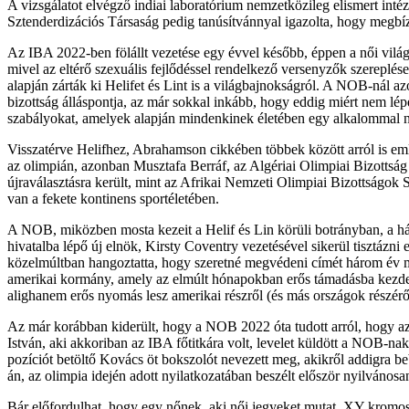
A vizsgálatot elvégző indiai laboratórium nemzetközileg elismert in
Sztenderdizációs Társaság pedig tanúsítvánnyal igazolta, hogy megbí
Az IBA 2022-ben fölállt vezetése egy évvel később, éppen a női vilá
mivel az eltérő szexuális fejlődéssel rendelkező versenyzők szereplése 
alapján zárták ki Helifet és Lint is a világbajnokságról. A NOB-nál a
bizottság álláspontja, az már sokkal inkább, hogy eddig miért nem lé
szabályokat, amelyek alapján mindenkinek életében egy alkalommal nem
Visszatérve Helifhez, Abrahamson cikkében többek között arról is emlí
az olimpián, azonban Musztafa Berráf, az Algériai Olimpiai Bizottság
újraválasztásra került, mint az Afrikai Nemzeti Olimpiai Bizottságok 
van a fekete kontinens sportéletében.
A NOB, miközben mosta kezeit a Helif és Lin körüli botrányban, a hát
hivatalba lépő új elnök, Kirsty Coventry vezetésével sikerül tisztázni
közelmúltban hangoztatta, hogy szeretné megvédeni címét három év múl
amerikai kormány, amely az elmúlt hónapokban erős támadásba kezdet
alighanem erős nyomás lesz amerikai részről (és más országok részérő
Az már korábban kiderült, hogy a NOB 2022 óta tudott arról, hogy az
István, aki akkoriban az IBA főtitkára volt, levelet küldött a NOB-na
pozíciót betöltő Kovács öt bokszolót nevezett meg, akikről addigra
án, az olimpia idején adott nyilatkozatában beszélt először nyilvános
Bár előfordulhat, hogy egy nőnek, aki női jegyeket mutat, XY kromos