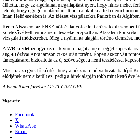
állította, hogy az algériainál megállapítást nyert, hogy nincs méhe, fér
jelenti, hogy egy génmutáció miatt nem alakul ki a férfi nemi hormon b
Iman Helif esetében is. Az idézett vizsgálatokra Párizsban és Algírban
Reem Alszalem, az ENSZ nők és lányok elleni erőszakkal szembeni fellé
kötelezővé kell tenni a nemi teszteket a sportban. Alszalem konkrétan
vizsgálati módszereket, főleg a nyálminta alapján történő elemzést, 
A WB kezdetben igyekezett kivonni magát a nemiséggel kapcsolatos vit
alig 48 órával Abrahamson cikke után történt. Éppen akkor vált font
támogatásáról biztosította az új szövetséget a nemi teszteléssel kapcso
Most az az egyik fő kérdés, hogy a húsz nap múlva hivatalba lépő Ki
elődjének nem sikerült ez, pedig a hírek alapján több mint kettő éve let
A kiemelt kép forrása: GETTY IMAGES
Megosztás:
Facebook
X
WhatsApp
Email