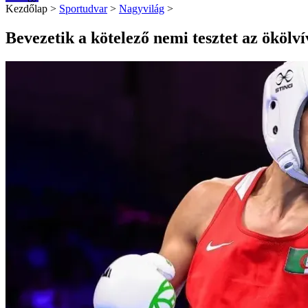
Kezdőlap
>
Sportudvar
>
Nagyvilág
>
Bevezetik a kötelező nemi tesztet az ökölv