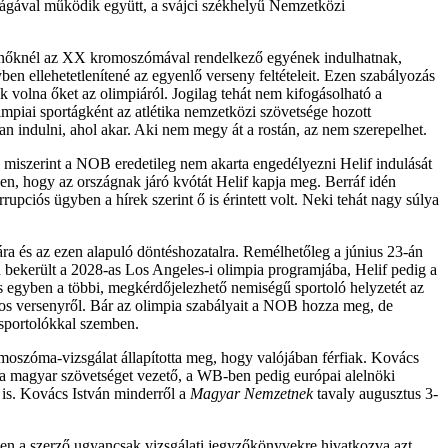
ságával működik együtt, a svájci székhelyű Nemzetközi
, a nőknél az XX kromoszómával rendelkező egyének indulhatnak,
yben ellehetetlenítené az egyenlő verseny feltételeit. Ezen szabályozás
k volna őket az olimpiáról. Jogilag tehát nem kifogásolható a
mpiai sportágként az atlétika nemzetközi szövetsége hozott
n indulni, ahol akar. Aki nem megy át a rostán, az nem szerepelhet.
t, miszerint a NOB eredetileg nem akarta engedélyezni Helif indulását
en, hogy az országnak járó kvótát Helif kapja meg. Berráf idén
pciós ügyben a hírek szerint ő is érintett volt. Neki tehát nagy súlya
ra és az ezen alapuló döntéshozatalra. Remélhetőleg a június 23-án
en bekerült a 2028-as Los Angeles-i olimpia programjába, Helif pedig a
s egyben a többi, megkérdőjelezhető nemiségű sportoló helyzetét az
os versenyről. Bár az olimpia szabályait a NOB hozza meg, de
 sportolókkal szemben.
moszóma-vizsgálat állapította meg, hogy valójában férfiak. Kovács
an a magyar szövetséget vezető, a WB-ben pedig európai alelnöki
is. Kovács István minderről a
Magyar Nemzetnek
tavaly augusztus 3-
ben a szerző ugyancsak vizsgálati jegyzőkönyvekre hivatkozva azt