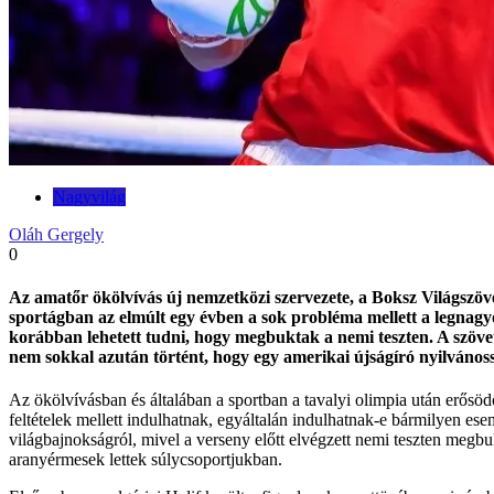
Nagyvilág
Oláh Gergely
0
Az amatőr ökölvívás új nemzetközi szervezete, a Boksz Világszövet
sportágban az elmúlt egy évben a sok probléma mellett a legnagyo
korábban lehetett tudni, hogy megbuktak a nemi teszten. A szövet
nem sokkal azután történt, hogy egy amerikai újságíró nyilvánoss
Az ökölvívásban és általában a sportban a tavalyi olimpia után erősö
feltételek mellett indulhatnak, egyáltalán indulhatnak-e bármilyen es
világbajnokságról, mivel a verseny előtt elvégzett nemi teszten megbuk
aranyérmesek lettek súlycsoportjukban.