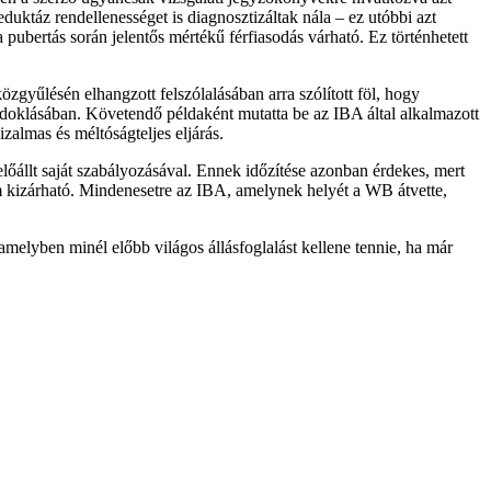
reduktáz rendellenességet is diagnosztizáltak nála – ez utóbbi azt
 pubertás során jelentős mértékű férfiasodás várható. Ez történhetett
zgyűlésén elhangzott felszólalásában arra szólított föl, hogy
 indoklásában. Követendő példaként mutatta be az IBA által alkalmazott
almas és méltóságteljes eljárás.
őállt saját szabályozásával. Ennek időzítése azonban érdekes, mert
m kizárható. Mindenesetre az IBA, amelynek helyét a WB átvette,
elyben minél előbb világos állásfoglalást kellene tennie, ha már