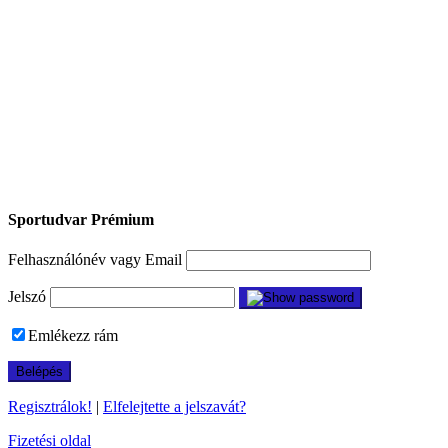
Sportudvar Prémium
Felhasználónév vagy Email
Jelszó
Emlékezz rám
Regisztrálok!
|
Elfelejtette a jelszavát?
Fizetési oldal