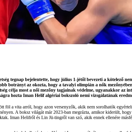
ség tegnap bejelentette, hogy július 1-jétől bevezeti a kötelező ne
bb botrányt az okozta, hogy a tavalyi olimpián a nők mezőnyében k
ség célja most a női mezőny tagjainak védelme, ugyanakkor az intéz
ágra hozta Iman Helif algériai bokszoló nemi vizsgálatának eredmé
dött föl a vita arról, hogy azon versenyzők, akik nem sorolhatók egyér
eményen. A boksz világát már 2023-ban megrázta, amikor kiderült, hogy k
tak. Iman Helifről és Lin Jü-tingről van szó, akik ennek ellenére másfé