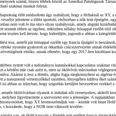
tézménynek számít, hiszen többek között az Amerikai Patológusok Társa
zható szakmai munkát folytat.
gbajnokság előtt módosította úgy szabályait, hogy a férfiaknál az XY
veszélyt jelentene a többi sportoló, elsősorban a nők testi épségére, eg
zonban nem volt és ma sincs olyan szabályozás, amely alapján kizárhattá
pett semmit ebben az ügyben, miközben néhány hónappal ezelőtt első oli
i teszten kell átesnie, hogy kiderüljön, jogosult-e abban a kategóriába
tést tesz, amiről pár hónappal ezelőtt egy francia újságíró is beszámol
 elnöke nyomást gyakorolt az ötkarikás csúcsszervezetre annak érdekéb
Szövetségének elnöke, annak ellenére, hogy egy 2017-ben kirobbant korru
térben nyitott volt a tudományos kutatásokkal kapcsolatos szakmai vitá
 ezt a kérdést már csak azért is, mert az ökölvívás márciusban végleges
va. Akármi is lesz a döntés, aligha fogja megkönnyíteni az algériai é
t a transznemű versenyzőkkel szemben, lényegében kitiltva őket szám
l is) abban az irányban, hogy szigorítás kerüljön bevezetésre ezekkel a
 amatőr ökölvívásban olyanok is indultak női versenyeken, akikről kro
k, melyben figyelmeztette a szervezetet erre a jelenségre. A napjainkb
 bebizonyosodott, hogy XY kromoszómájuk van – köztük volt Iman Helif 
an, s hozzátette, hogy a NOB nem válaszolt levelére.
zómája van, de Helif kapcsán a föntebb már említett francia újságcikk