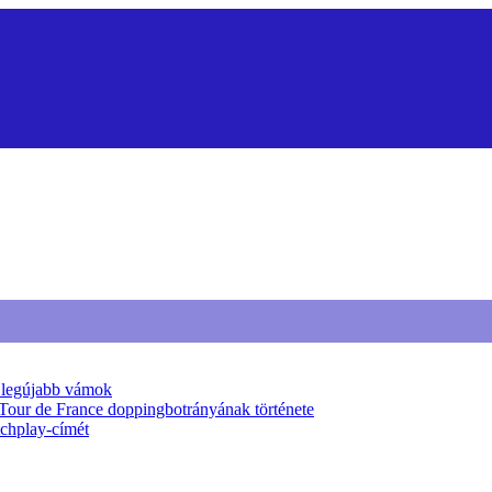
a legújabb vámok
 Tour de France doppingbotrányának története
tchplay-címét